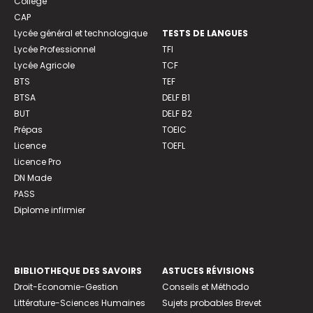
Collège
CAP
Lycée général et technologique
TESTS DE LANGUES
Lycée Professionnel
TFI
Lycée Agricole
TCF
BTS
TEF
BTSA
DELF B1
BUT
DELF B2
Prépas
TOEIC
Licence
TOEFL
Licence Pro
DN Made
PASS
Diplome infirmier
BIBLIOTHEQUE DES SAVOIRS
ASTUCES RÉVISIONS
Droit-Economie-Gestion
Conseils et Méthodo
Littérature-Sciences Humaines
Sujets probables Brevet