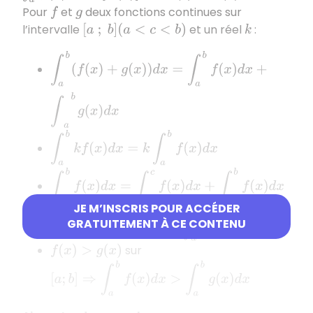
Pour
et
deux fonctions continues sur
f
g
l’intervalle
et un réel
:
[
a
;
b
]
(
a
<
c
<
b
)
k
∫
a
b
(
f
(
x
)
+
g
(
x
)
)
d
x
=
∫
a
b
f
(
x
)
d
x
+
∫
a
b
g
(
x
)
d
x
∫
a
b
k
f
(
x
)
d
x
=
k
∫
a
b
f
(
x
)
d
x
∫
a
b
f
(
x
)
d
x
=
∫
a
c
f
(
x
)
d
x
+
∫
c
b
f
(
x
)
d
x
JE M’INSCRIS POUR ACCÉDER
[
a
;
b
]
⇒
∫
a
b
f
(
x
)
d
x
>
0
GRATUITEMENT À CE CONTENU
sur
f
(
x
)
>
0
sur
f
(
x
)
>
g
(
x
)
[
a
;
b
]
⇒
∫
a
b
f
(
x
)
d
x
>
∫
a
b
g
(
x
)
d
x