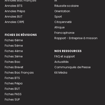
Annales Bac Français
IA
Annales BTS
Réussite scolaire
Annales Prépa
Orientation
Annales BUT
Sport
Annales CRPE
Citoyenneté
Afrique
Francophonie
FICHES DE RÉVISIONS
Rapport - Entreprise à mission
Fiches 6ème
Fiches 5ème
Fiches 4ème
NOS RESSOURCES
Fiches 3ème
FAQ et support
Fiches Bac
Actualités
Fiches Brevet
Communiqués de Presse
Fiches Bac Français
Kit Média
Fiches BTS
Fiches Prépa
Fiches BUT
Fiches PASS
Fiches SUP