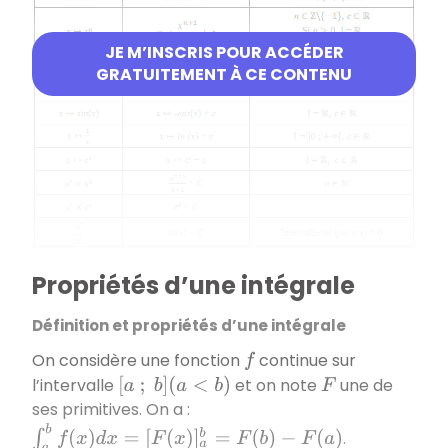
JE M’INSCRIS POUR ACCÉDER
GRATUITEMENT À CE CONTENU
Propriétés d’une intégrale
Définition et propriétés d’une intégrale
On considère une fonction
continue sur
f
l’intervalle
et on note
une de
[
a
;
b
]
(
a
<
b
)
F
ses primitives. On a :
∫
a
b
f
(
x
)
d
x
=
[
F
(
x
)
]
a
b
=
F
(
b
)
−
F
(
a
)
.