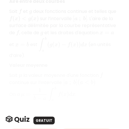
Aire entre deux courbes
Soit
et
deux fonctions continue et telles que
f
g
sur l’intervalle
. L'aire de la
f
(
x
)
<
g
(
x
)
[
a
;
b
]
surface délimitée par la courbe représentative
de
, celle de
et les droites d'équation
f
g
x
=
a
∫
a
b
(
g
(
x
)
−
f
(
x
)
)
d
x
et
est
(en unités
x
=
b
d’aire).
Valeur moyenne
Soit
la valeur moyenne d'une fonction
μ
f
continue sur l’intervalle
.
[
a
;
b
]
(
a
<
b
)
μ
=
1
b
−
a
∫
a
b
f
(
x
)
d
x
On a
.
🎲 Quiz
GRATUIT