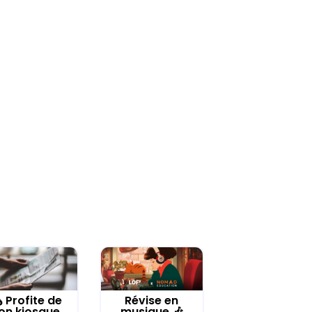
️ Profite de
Révise en
on kiosque
musique 🎶