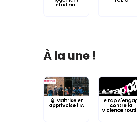
étudiant
À la une !
🤖 Maitrise et
Le rap s'enga
apprivoise l’IA
contre la
violence routi.