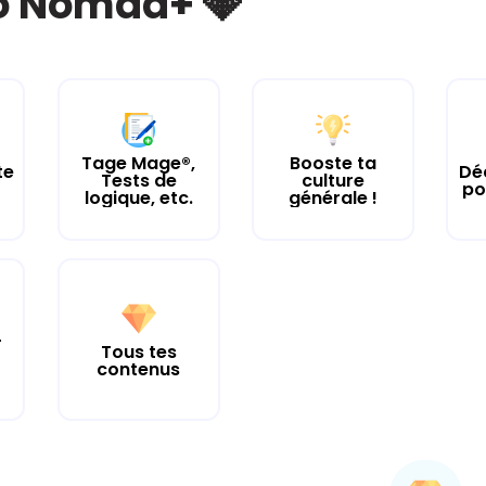
bo Nomad+ 💎
Tage Mage®,
Booste ta
te
Dé
Tests de
culture
po
logique, etc.
générale !
r
Tous tes
contenus