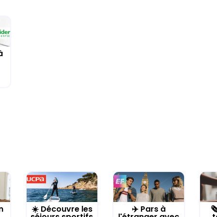
à
n
☀️ Découvre les
✈️ Pars à

séjours sportifs
l'étranger avec
t