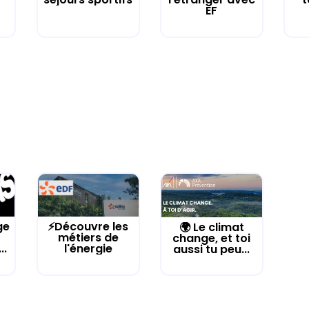
EF
ge
⚡Découvre les
🌍 Le climat
métiers de
change, et toi
..
l'énergie
aussi tu peu...