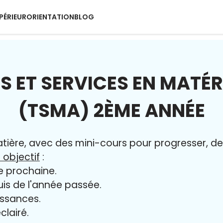
PÉRIEUR
ORIENTATION
BLOG
S ET SERVICES EN MATÉR
(TSMA) 2ÈME ANNÉE
ère, avec des mini-cours pour progresser, des 
 objectif
:
e prochaine.
uis de l'année passée.
issances.
clairé.