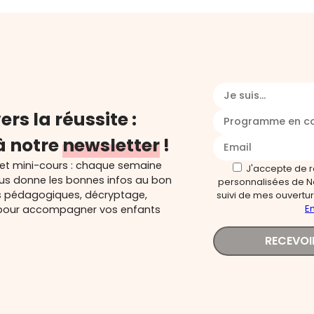
Je suis...
ers la réussite :
Programme en c
à notre
newsletter
!
 et mini-cours : chaque semaine
J'accepte de 
ous donne les bonnes infos au bon
personnalisées de N
s pédagogiques, décryptage,
suivi de mes ouverture
En
és pour accompagner vos enfants
RECEVOI