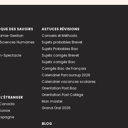
EQUE DES SAVOIRS
ASTUCES RÉVISIONS
nomie-Gestion
Conseils et Méthodo
e-Sciences Humaines
Sujets probables Brevet
Sujets Probables Bac
n-Spectacle
Sujets corrigés Brevet
Sujets corrigés Bac
Corrigés Bac de Français
Calendrier Parcoursup 2026
Calendrier vacances scolaires
Orientation Post Bac
Orientation Post Collège
 L’ÉTRANGER
Mon master
u Canada
Grand Oral 2026
Suisse
 Espagne
BLOG