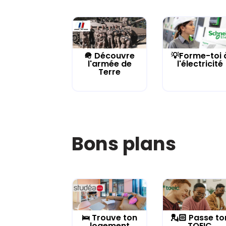
🪖 Découvre
💡Forme-toi 
l'armée de
l'électricité
Terre
Bons plans
🛌 Trouve ton
💂🏻 Passe to
logement
TOEIC