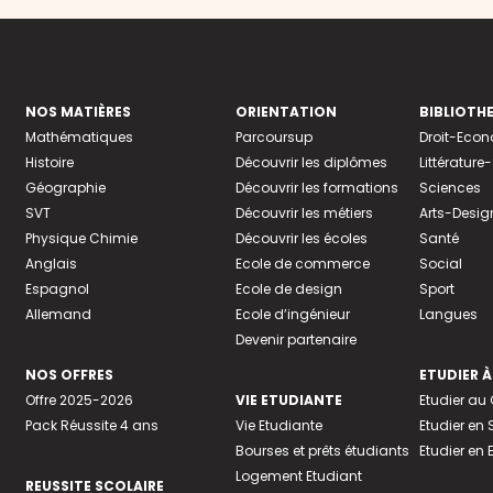
NOS MATIÈRES
ORIENTATION
BIBLIOTH
Mathématiques
Parcoursup
Droit-Eco
Histoire
Découvrir les diplômes
Littératur
Géographie
Découvrir les formations
Sciences
SVT
Découvrir les métiers
Arts-Desig
Physique Chimie
Découvrir les écoles
Santé
Anglais
Ecole de commerce
Social
Espagnol
Ecole de design
Sport
Allemand
Ecole d’ingénieur
Langues
Devenir partenaire
NOS OFFRES
ETUDIER À
Offre 2025-2026
VIE ETUDIANTE
Etudier a
Pack Réussite 4 ans
Vie Etudiante
Etudier en 
Bourses et prêts étudiants
Etudier en
Logement Etudiant
REUSSITE SCOLAIRE