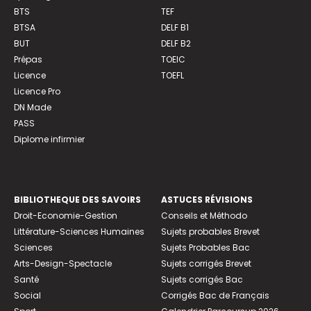
BTS
TEF
BTSA
DELF B1
BUT
DELF B2
Prépas
TOEIC
Licence
TOEFL
Licence Pro
DN Made
PASS
Diplome infirmier
BIBLIOTHEQUE DES SAVOIRS
ASTUCES RÉVISIONS
Droit-Economie-Gestion
Conseils et Méthodo
Littérature-Sciences Humaines
Sujets probables Brevet
Sciences
Sujets Probables Bac
Arts-Design-Spectacle
Sujets corrigés Brevet
Santé
Sujets corrigés Bac
Social
Corrigés Bac de Français