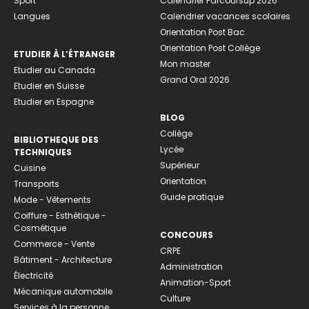
Sport
Calendrier Parcoursup 2026
Langues
Calendrier vacances scolaires
Orientation Post Bac
Orientation Post Collège
ETUDIER À L’ÉTRANGER
Mon master
Etudier au Canada
Grand Oral 2026
Etudier en Suisse
Etudier en Espagne
BLOG
Collège
BIBLIOTHEQUE DES
Lycée
TECHNIQUES
Supérieur
Cuisine
Orientation
Transports
Guide pratique
Mode - Vêtements
Coiffure - Esthétique -
Cosmétique
CONCOURS
Commerce - Vente
CRPE
Bâtiment - Architecture
Administration
Électricité
Animation-Sport
Mécanique automobile
Culture
Services à la personne