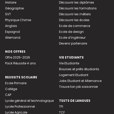
Histoire
Découvrir les diplômes
Géographie
Découvrir les formations
SVT
Découvrir les métiers
Physique Chimie
Découvrir les écoles
Anglais
Ecole de commerce
Espagnol
Ecole de design
Allemand
Ecole d’ingénieur
Devenir partenaire
NOS OFFRES
Offre 2025-2026
VIE ETUDIANTE
Pack Réussite 4 ans
Vie Etudiante
Bourses et prêts étudiants
Logement Etudiant
REUSSITE SCOLAIRE
Jobs Etudiant et Alternance
Ecole Primaire
Trouve ton job saisonnier
Collège
CAP
Lycée général et technologique
TESTS DE LANGUES
Lycée Professionnel
TFI
Lycée Agricole
TCF