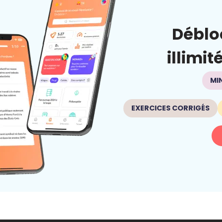
Déblo
illimit
MI
EXERCICES CORRIGÉS