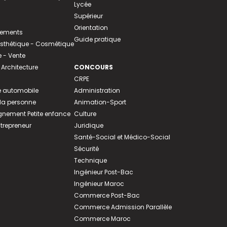
Lycée
Supérieur
Orientation
tements
Guide pratique
 Esthétique - Cosmétique
- Vente
 Architecture
CONCOURS
CRPE
 automobile
Administration
 la personne
Animation-Sport
ement Petite enfance
Culture
ntrepreneur
Juridique
Santé-Social et Médico-Social
Sécurité
Technique
Ingénieur Post-Bac
Ingénieur Maroc
Commerce Post-Bac
Commerce Admission Parallèle
Commerce Maroc