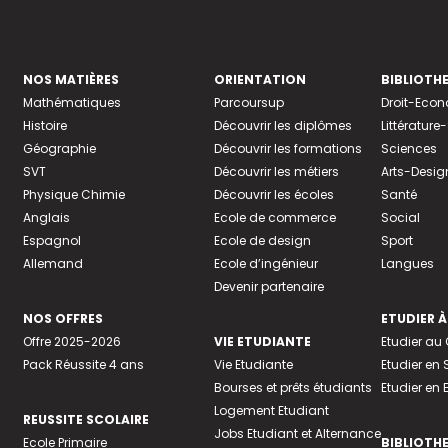
NOS MATIÈRES
ORIENTATION
BIBLIOTH
Mathématiques
Parcoursup
Droit-Eco
Histoire
Découvrir les diplômes
Littératur
Géographie
Découvrir les formations
Sciences
SVT
Découvrir les métiers
Arts-Desig
Physique Chimie
Découvrir les écoles
Santé
Anglais
Ecole de commerce
Social
Espagnol
Ecole de design
Sport
Allemand
Ecole d’ingénieur
Langues
Devenir partenaire
NOS OFFRES
ETUDIER À
Offre 2025-2026
VIE ETUDIANTE
Etudier a
Pack Réussite 4 ans
Vie Etudiante
Etudier en 
Bourses et prêts étudiants
Etudier en
Logement Etudiant
REUSSITE SCOLAIRE
Jobs Etudiant et Alternance
Ecole Primaire
BIBLIOTH