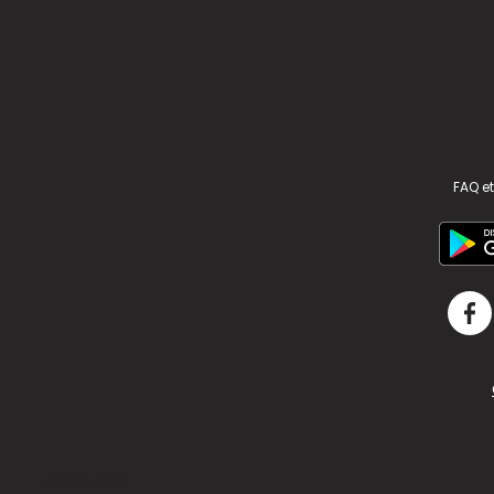
FAQ et
v2.311.4 US