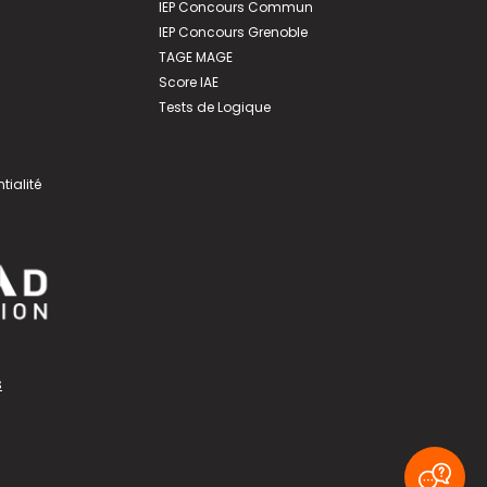
IEP Concours Commun
IEP Concours Grenoble
TAGE MAGE
Score IAE
Tests de Logique
tialité
s