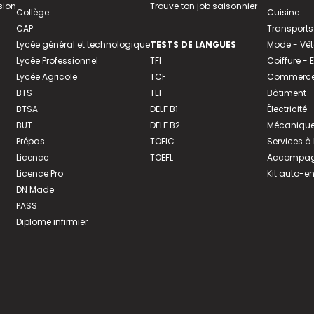
sion
Trouve ton job saisonnier
Collège
Cuisine
CAP
Transports
Lycée général et technologique
TESTS DE LANGUES
Mode - Vê
Lycée Professionnel
TFI
Coiffure -
Lycée Agricole
TCF
Commerce 
BTS
TEF
Bâtiment -
BTSA
DELF B1
Électricité
BUT
DELF B2
Mécanique
Prépas
TOEIC
Services à
Licence
TOEFL
Accompagn
Licence Pro
Kit auto-e
DN Made
PASS
Diplome infirmier