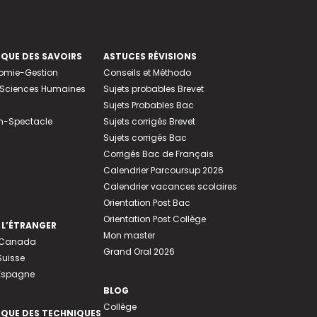
EQUE DES SAVOIRS
ASTUCES RÉVISIONS
nomie-Gestion
Conseils et Méthodo
e-Sciences Humaines
Sujets probables Brevet
Sujets Probables Bac
n-Spectacle
Sujets corrigés Brevet
Sujets corrigés Bac
Corrigés Bac de Français
Calendrier Parcoursup 2026
Calendrier vacances scolaires
Orientation Post Bac
Orientation Post Collège
 L’ÉTRANGER
Mon master
u Canada
Grand Oral 2026
Suisse
 Espagne
BLOG
Collège
EQUE DES TECHNIQUES