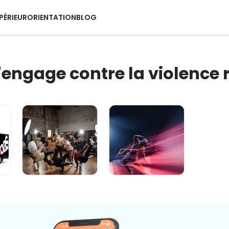
PÉRIEUR
ORIENTATION
BLOG
s'engage contre la violence 
e
Carré sur la
Fake ou pas ?
route... je gère
Dis-moi c'que
avant qu'ç...
tu crois