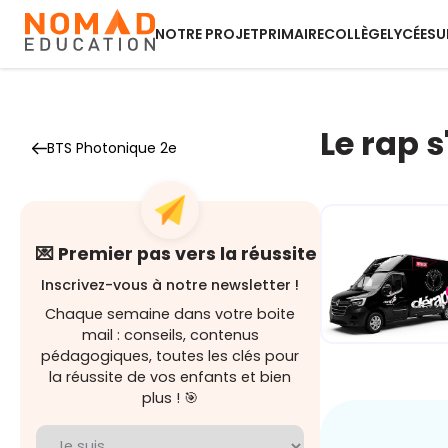
NOTRE PROJET
PRIMAIRE
COLLÈGE
LYCÉE
SU
Le rap 
BTS Photonique 2e
💌 Premier pas vers la réussite
Inscrivez-vous à notre newsletter !
Chaque semaine dans votre boite
mail : conseils, contenus
pédagogiques, toutes les clés pour
la réussite de vos enfants et bien
Dérap'Pas, l
plus ! 🎯
projet