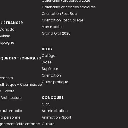
Calendrier Parcoursup 2026
Calendrier vacances scolaires
Orientation Post Bac
Orientation Post Collège
 L’ÉTRANGER
Mon master
u Canada
Grand Oral 2026
Suisse
 Espagne
BLOG
Collège
EQUE DES TECHNIQUES
Lycée
Supérieur
Orientation
tements
Guide pratique
 Esthétique - Cosmétique
- Vente
 Architecture
CONCOURS
CRPE
 automobile
Administration
 la personne
Animation-Sport
ement Petite enfance
Culture