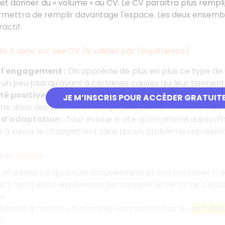
 et donner du «
volume
» au CV. Le CV paraîtra plus rempl
rmettra de remplir davantage l'espace. Les deux ensemble
actif.
tés à avoir sur son CV (à valider par l'expérience)
e l'engagement
:
On apprécie de plus en plus ce type de q
un peu plus qu'avant à certaines causes qui leur tiennent
té positive et gagnante
:
On cherche avant tout des per
JE M’INSCRIS POUR ACCÉDER GRATUIT
e dans des contextes compliqués (comme dans le cas, pa
 d'adaptation
:
Tout évolue si vite qu'on attend aujourd'h
 à suivre le changement sans aucun problème représenter
 de qualité
e en valeur ce qui existe actuellement et son potentiel. C'
ours de ta jeune expérience personnelle et de ta vie d'étu
e.
s hésiter à mettre en avant et valoriser toutes les
activité
c.