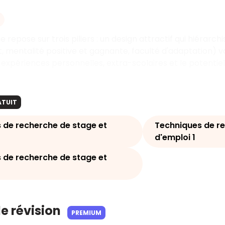
 repose sur trois piliers
: un design attractif qui hiérarchi
 mentalité positive et gagnante, faculté d'adaptation) va
s expériences personnelles, extra-scolaires et le potentiel
ATUIT
 de recherche de stage et
Techniques de re
d'emploi 1
 de recherche de stage et
de révision
PREMIUM