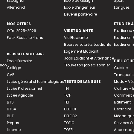
Espagnol
Ecole de design
Sport
Allemand
Ecole d’ingénieur
Langues
Devenir partenaire
NOS OFFRES
ETUDIER À
Offre 2025-2026
VIE ETUDIANTE
Etudier a
Pack Réussite 4 ans
Vie Etudiante
Etudier en 
Bourses et prêts étudiants
Etudier en
Logement Etudiant
REUSSITE SCOLAIRE
Jobs Etudiant et Alternance
Ecole Primaire
BIBLIOTH
sion
Trouve ton job saisonnier
Collège
Cuisine
CAP
Transports
Lycée général et technologique
TESTS DE LANGUES
Mode - Vê
Lycée Professionnel
TFI
Coiffure -
Lycée Agricole
TCF
Commerce 
BTS
TEF
Bâtiment -
BTSA
DELF B1
Électricité
BUT
DELF B2
Mécanique
Prépas
TOEIC
Services à
Licence
TOEFL
Accompagn