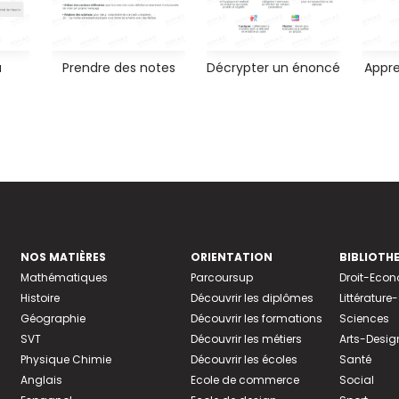
à
Prendre des notes
Décrypter un énoncé
Appre
NOS MATIÈRES
ORIENTATION
BIBLIOTH
Mathématiques
Parcoursup
Droit-Eco
Histoire
Découvrir les diplômes
Littératur
Géographie
Découvrir les formations
Sciences
SVT
Découvrir les métiers
Arts-Desig
Physique Chimie
Découvrir les écoles
Santé
Anglais
Ecole de commerce
Social