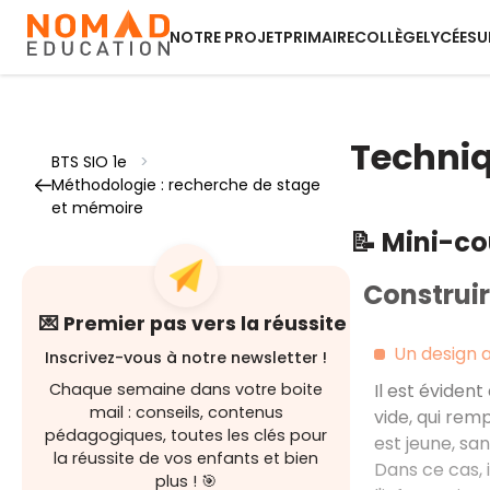
NOTRE PROJET
PRIMAIRE
COLLÈGE
LYCÉE
SU
Techniq
BTS SIO 1e
>
Méthodologie : recherche de stage
et mémoire
📝 Mini-c
Construi
💌 Premier pas vers la réussite
Un design a
Inscrivez-vous à notre newsletter !
Chaque semaine dans votre boite
Il est éviden
mail : conseils, contenus
vide, qui rem
pédagogiques, toutes les clés pour
est jeune, san
la réussite de vos enfants et bien
Dans ce cas, i
plus ! 🎯