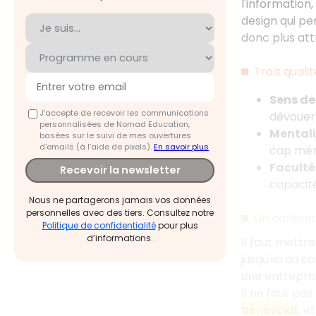
l'information,
design qui pe
donc plus attr
Trois quali
Sens d
J'accepte de recevoir les communications
dévouer 
personnalisées de Nomad Education,
Mentali
basées sur le suivi de mes ouvertures
d'emails (à l’aide de pixels).
En savoir plus
cap mêm
Faculté
Recevoir la newsletter
capacité
Nous ne partagerons jamais vos données
personnelles avec des tiers. Consultez notre
Un contenu
Politique de confidentialité
pour plus
d’informations.
Il faut mettr
jusqu'ici au c
une entrepris
Il ne faut pa
bénévolat
, et