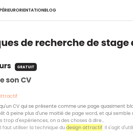
PÉRIEUR
ORIENTATION
BLOG
ues de recherche de stage 
ours
GRATUIT
re son CV
ttractif
t qu'un CV qui se présente comme une page quasiment blan
plit à peine plus d'une moitié de page word, et qui sembl
s trop d'expériences, on a des choses à dire...
l faut utiliser la technique du
design attractif
. Il s'agit d'