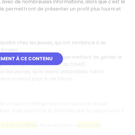
i, avec de nombreuses informations, alors que c'est le
 permettront de présenter un profil plus fourni et
ualité chez les jeunes, qui ont tendance à se
 à cœur.
sonnalités optimistes, qui permettent de garder le
EMENT À CE CONTENU
r exemple, avec la crise du Covid).
ui des jeunes, qu'ils soient adaptables. Cette
a un atout pour la vie future.
est un subtil mélange entre ce qui a été acquis
diant, mais aussi tout le potentiel que tu apporteras à
s extra-scolaires
, les éventuelles
actions de