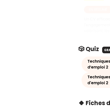
EN RÉSUMÉ
Un CV efficace
l'engagement,
valorisant le
🎲 Quiz
GR
Techniques
d’emploi 2
Techniques
d'emploi 2
🍀 Fiches 