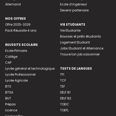
Allemand
Ecole d’ingénieur
Devenir partenaire
NOS OFFRES
Offre 2025-2026
VIE ETUDIANTE
Pack Réussite 4 ans
Vie Etudiante
Bourses et prêts étudiants
Logement Etudiant
REUSSITE SCOLAIRE
Jobs Etudiant et Alternance
Ecole Primaire
Trouve ton job saisonnier
Collège
CAP
Lycée général et technologique
TESTS DE LANGUES
Lycée Professionnel
TFI
Lycée Agricole
TCF
BTS
TEF
BTSA
DELF B1
BUT
DELF B2
Prépas
TOEIC
Licence
TOEFL