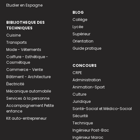
Etudier en Espagne
BLOG
Collège
BIBLIOTHEQUE DES
Lycée
TECHNIQUES
Supérieur
Cuisine
Orientation
Transports
Guide pratique
Mode - Vêtements
Coiffure - Esthétique -
Cosmétique
CONCOURS
Commerce - Vente
CRPE
Bâtiment - Architecture
Administration
Électricité
Animation-Sport
Mécanique automobile
Culture
Services à la personne
Juridique
Accompagnement Petite
Santé-Social et Médico-Social
enfance
Sécurité
Kit auto-entrepreneur
Technique
Ingénieur Post-Bac
Ingénieur Maroc