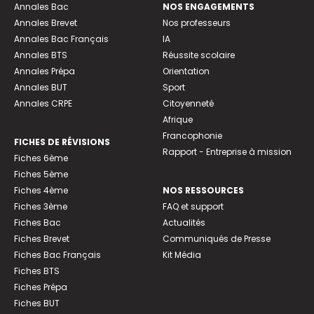
Annales Bac
NOS ENGAGEMENTS
Annales Brevet
Nos professeurs
Annales Bac Français
IA
Annales BTS
Réussite scolaire
Annales Prépa
Orientation
Annales BUT
Sport
Annales CRPE
Citoyenneté
Afrique
Francophonie
FICHES DE RÉVISIONS
Rapport - Entreprise à mission
Fiches 6ème
Fiches 5ème
Fiches 4ème
NOS RESSOURCES
Fiches 3ème
FAQ et support
Fiches Bac
Actualités
Fiches Brevet
Communiqués de Presse
Fiches Bac Français
Kit Média
Fiches BTS
Fiches Prépa
Fiches BUT