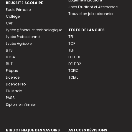
Logement Etudiant
REUSSITE SCOLAIRE
Jobs Etudiant et Alternance
Ecole Primaire
Trouve ton job saisonnier
Collège
CAP
Lycée général et technologique
TESTS DE LANGUES
Lycée Professionnel
TFI
Lycée Agricole
TCF
BTS
TEF
BTSA
DELF B1
BUT
DELF B2
Prépas
TOEIC
Licence
TOEFL
Licence Pro
DN Made
PASS
Diplome infirmier
BIBLIOTHEQUE DES SAVOIRS
ASTUCES RÉVISIONS