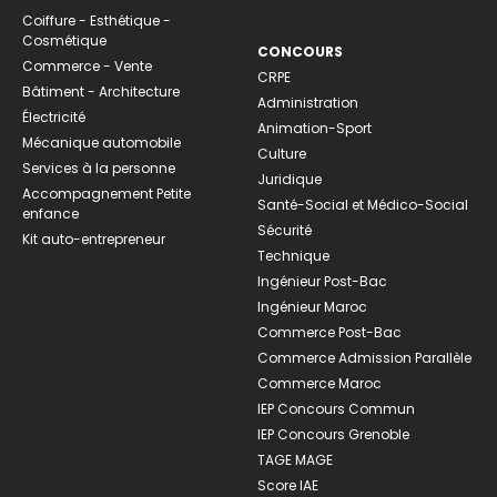
Coiffure - Esthétique -
Cosmétique
CONCOURS
Commerce - Vente
CRPE
Bâtiment - Architecture
Administration
Électricité
Animation-Sport
Mécanique automobile
Culture
Services à la personne
Juridique
Accompagnement Petite
Santé-Social et Médico-Social
enfance
Sécurité
Kit auto-entrepreneur
Technique
Ingénieur Post-Bac
Ingénieur Maroc
Commerce Post-Bac
Commerce Admission Parallèle
Commerce Maroc
IEP Concours Commun
IEP Concours Grenoble
TAGE MAGE
Score IAE