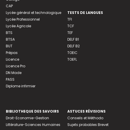
CAP
Lycée général et technologique
TESTS DE LANGUES
Lycée Professionnel
TFI
Lycée Agricole
TCF
BTS
TEF
BTSA
DELF B1
BUT
DELF B2
Prépas
TOEIC
Licence
TOEFL
Licence Pro
DN Made
PASS
Diplome infirmier
BIBLIOTHEQUE DES SAVOIRS
ASTUCES RÉVISIONS
Droit-Economie-Gestion
Conseils et Méthodo
Littérature-Sciences Humaines
Sujets probables Brevet