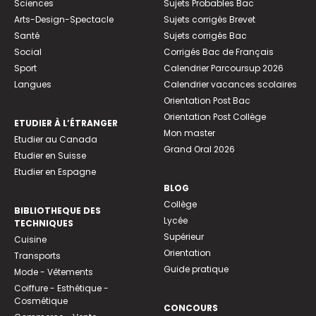
Sciences
Sujets Probables Bac
Arts-Design-Spectacle
Sujets corrigés Brevet
Santé
Sujets corrigés Bac
Social
Corrigés Bac de Français
Sport
Calendrier Parcoursup 2026
Langues
Calendrier vacances scolaires
Orientation Post Bac
Orientation Post Collège
ETUDIER À L’ÉTRANGER
Mon master
Etudier au Canada
Grand Oral 2026
Etudier en Suisse
Etudier en Espagne
BLOG
Collège
BIBLIOTHEQUE DES
Lycée
TECHNIQUES
Supérieur
Cuisine
Orientation
Transports
Guide pratique
Mode - Vêtements
Coiffure - Esthétique -
Cosmétique
CONCOURS