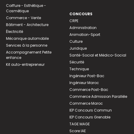
Coiffure - Esthétique -
Cosmétique
CONCOURS
Commerce - Vente
CRPE
Bâtiment - Architecture
Administration
Électricité
Animation-Sport
Mécanique automobile
Culture
Services à la personne
Juridique
Accompagnement Petite
Santé-Social et Médico-Social
enfance
Sécurité
Kit auto-entrepreneur
Technique
Ingénieur Post-Bac
Ingénieur Maroc
Commerce Post-Bac
Commerce Admission Parallèle
Commerce Maroc
IEP Concours Commun
IEP Concours Grenoble
TAGE MAGE
Score IAE