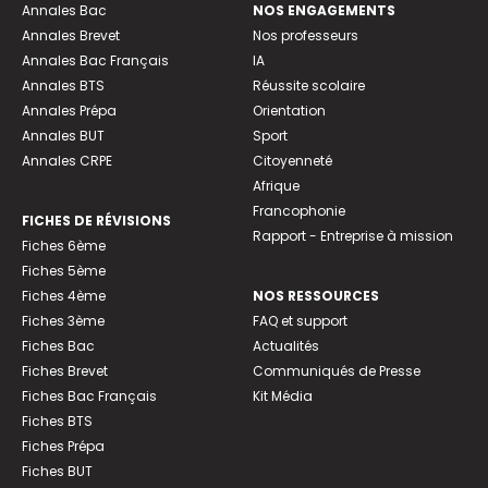
Annales Bac
NOS ENGAGEMENTS
Annales Brevet
Nos professeurs
Annales Bac Français
IA
Annales BTS
Réussite scolaire
Annales Prépa
Orientation
Annales BUT
Sport
Annales CRPE
Citoyenneté
Afrique
Francophonie
FICHES DE RÉVISIONS
Rapport - Entreprise à mission
Fiches 6ème
Fiches 5ème
Fiches 4ème
NOS RESSOURCES
Fiches 3ème
FAQ et support
Fiches Bac
Actualités
Fiches Brevet
Communiqués de Presse
Fiches Bac Français
Kit Média
Fiches BTS
Fiches Prépa
Fiches BUT