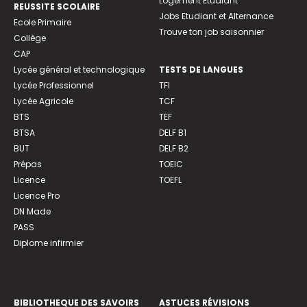
Logement Etudiant
REUSSITE SCOLAIRE
Jobs Etudiant et Alternance
Ecole Primaire
Trouve ton job saisonnier
Collège
CAP
Lycée général et technologique
TESTS DE LANGUES
Lycée Professionnel
TFI
Lycée Agricole
TCF
BTS
TEF
BTSA
DELF B1
BUT
DELF B2
Prépas
TOEIC
Licence
TOEFL
Licence Pro
DN Made
PASS
Diplome infirmier
BIBLIOTHEQUE DES SAVOIRS
ASTUCES RÉVISIONS