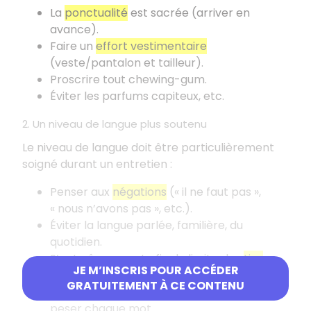
La
ponctualité
est sacrée (arriver en
avance).
Faire un
effort vestimentaire
(veste/pantalon et tailleur).
Proscrire tout chewing-gum.
Éviter les parfums capiteux, etc.
2. Un niveau de langue plus soutenu
Le niveau de langue doit être particulièrement
soigné durant un entretien
:
Penser aux
négations
(«
il ne faut pas
»,
«
nous n’avons pas
», etc.).
Éviter la langue parlée, familière, du
quotidien.
S’entraîner avant afin de limiter les
tics
JE M’INSCRIS POUR ACCÉDER
verbaux
(bah, heu, etc.).
GRATUITEMENT À CE CONTENU
S’entraîner avant à parler lentement, à
peser chaque mot.