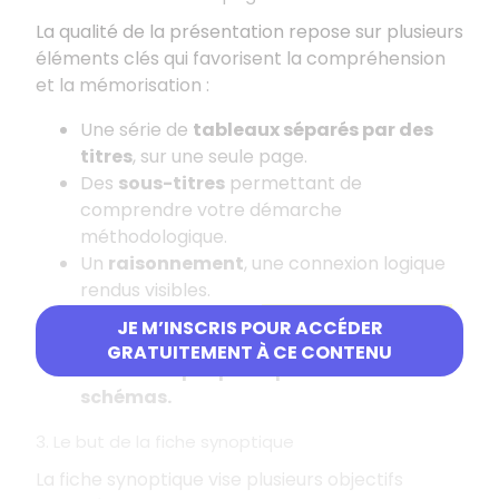
La qualité de la présentation repose sur plusieurs
éléments clés qui favorisent la compréhension
et la mémorisation
:
Une série de
tableaux séparés par des
titres
, sur une seule page.
Des
sous-titres
permettant de
comprendre votre démarche
méthodologique.
Un
raisonnement
, une connexion logique
rendus visibles.
Une mise au jour de l'
état de connaissance
JE M’INSCRIS POUR ACCÉDER
initial
et de l'
état de connaissance final.
GRATUITEMENT À CE CONTENU
Des
textes périphériques
et des
schémas.
3. Le but de la fiche synoptique
La fiche synoptique vise plusieurs objectifs