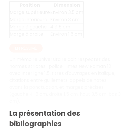
Position
Dimension
Marge supérieure
Environ 3,5 cm
Marge inférieure
Environ 3 cm
Marge à gauche
4 à 5 cm
Marge à droite
Environ 1,5 cm
EN RÉSUMÉ
Un mémoire universitaire doit respecter des
normes strictes
: police Times New Roman 12
avec interligne 1,5, titres d'ouvrages en italique,
citations entre guillemets, appels de notes
avant la ponctuation, et marges précises
(gauche 4-5 cm, droite 1,5 cm, haut 3,5 cm, bas 3
cm).
La présentation des
bibliographies