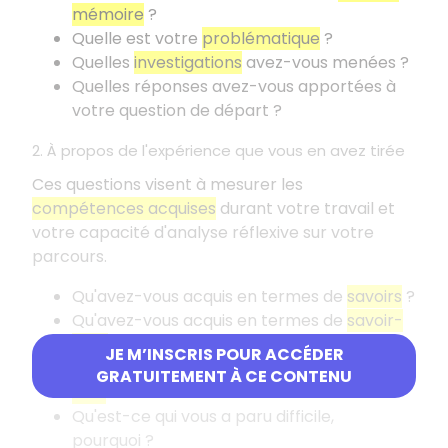
mémoire
?
Quelle est votre
problématique
?
Quelles
investigations
avez-vous menées
?
Quelles réponses avez-vous apportées à
votre question de départ
?
2. À propos de l'expérience que vous en avez tirée
Ces questions visent à mesurer les
compétences acquises
durant votre travail et
votre capacité d'analyse réflexive sur votre
parcours.
Qu'avez-vous acquis en termes de
savoirs
?
Qu'avez-vous acquis en termes de
savoir-
faire
?
JE M’INSCRIS POUR ACCÉDER
Qu'avez-vous acquis en termes de
savoir-
GRATUITEMENT À CE CONTENU
être
?
Qu'est-ce qui vous a paru difficile,
pourquoi
?