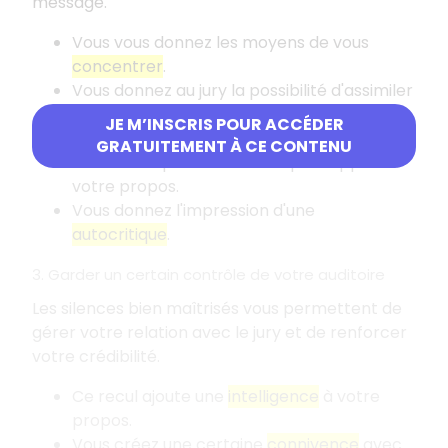
message.
Vous vous donnez les moyens de vous
concentrer
.
Vous donnez au jury la possibilité d'assimiler
ce que vous avez dit.
JE M’INSCRIS POUR ACCÉDER
Vous créez un
effet de suspense
.
GRATUITEMENT À CE CONTENU
Vous faites preuve de recul par rapport à
votre propos.
Vous donnez l'impression d'une
autocritique
.
3. Garder un certain contrôle de votre auditoire
Les silences bien maîtrisés vous permettent de
gérer votre relation avec le jury et de renforcer
votre crédibilité.
Ce recul ajoute une
intelligence
à votre
propos.
Vous créez une certaine
connivence
avec