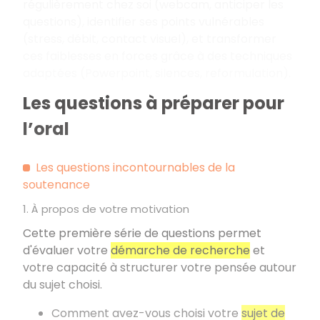
régulièrement chez soi (webcam, anticiper les
questions), identifier ses points vulnérables
(stress, débit, contact visuel), et transformer
ces faiblesses en forces grâce à des techniques
adaptées (Powerpoint, silences, reformulation).
Les questions à préparer pour
l’oral
Les questions incontournables de la
soutenance
1. À propos de votre motivation
Cette première série de questions permet
d'évaluer votre
démarche de recherche
et
votre capacité à structurer votre pensée autour
du sujet choisi.
Comment avez-vous choisi votre
sujet de