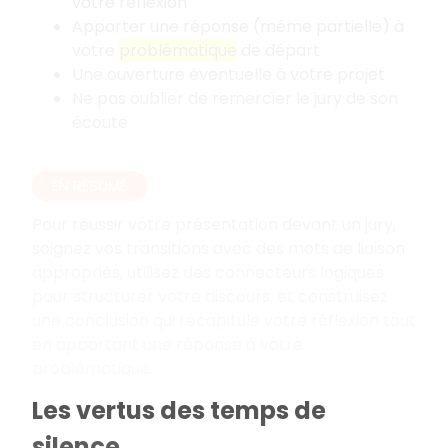
votre réflexion
Apporter une réponse (même partielle) à
votre
problématique
de départ
Une ouverture éventuelle à votre projet
Ne pas oublier de remercier le jury de son
écoute
EN RÉSUMÉ
Pour réussir votre présentation devant un jury,
soignez vos transitions avec des mots de liaison
appropriés, utilisez des connecteurs logiques
pour structurer votre discours, et construisez
une conclusion qui récapitule votre réflexion tout
en apportant une réponse à votre
problématique.
Les vertus des temps de
silence