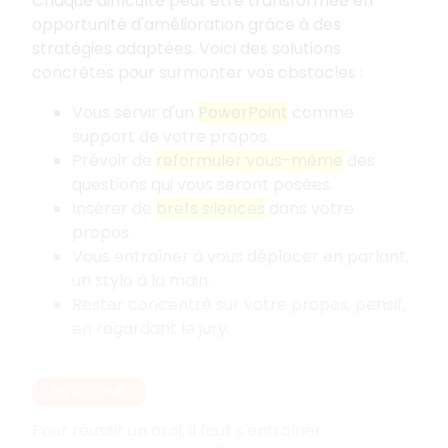
Chaque difficulté peut être transformée en
opportunité d'amélioration grâce à des
stratégies adaptées. Voici des solutions
concrètes pour surmonter vos obstacles
:
Vous servir d'un
PowerPoint
comme
support de votre propos.
Prévoir de
reformuler vous-même
des
questions qui vous seront posées.
Insérer de
brefs silences
dans votre
propos.
Vous entraîner à vous déplacer en parlant,
un stylo à la main.
Rester concentré sur votre propos, pensif,
en regardant le jury.
EN RÉSUMÉ
Pour réussir un oral, il faut s'entraîner