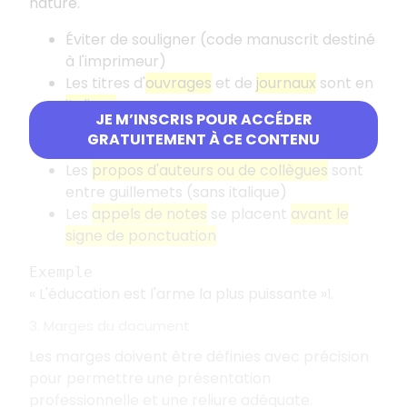
nature.
Éviter de souligner (code manuscrit destiné
à l'imprimeur)
Les titres d'
ouvrages
et de
journaux
sont en
italique
JE M’INSCRIS POUR ACCÉDER
Les titres d'
articles de revues ou de
GRATUITEMENT À CE CONTENU
journaux
sont entre
guillemets
Les
propos d'auteurs ou de collègues
sont
entre guillemets (sans italique)
Les
appels de notes
se placent
avant le
signe de ponctuation
Exemple
«
L'éducation est l'arme la plus puissante
»
.
1
3. Marges du document
Les marges doivent être définies avec précision
pour permettre une présentation
professionnelle et une reliure adéquate.