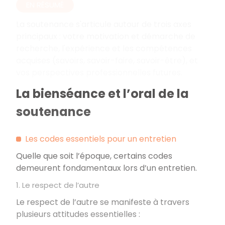
EN RÉSUMÉ
La soutenance s'articule autour de trois axes
principaux
: votre motivation et démarche de
recherche, l'expérience et les compétences
acquises (savoirs, savoir-faire, savoir-être), et
vos perspectives professionnelles futures.
La bienséance et l’oral de la
soutenance
Les codes essentiels pour un entretien
Quelle que soit l’époque, certains codes
demeurent fondamentaux lors d’un entretien.
1. Le respect de l’autre
Le respect de l’autre se manifeste à travers
plusieurs attitudes essentielles
: