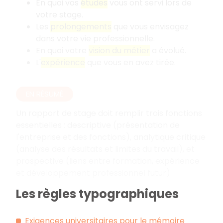
En quoi vos
études
vous ont servi lors de
votre stage.
Les
prolongements
que vous envisagez
dans votre vie professionnelle.
En quoi votre
vision du métier
a évolué.
L'
expérience
que vous en avez tirée.
EN RÉSUMÉ
Un rapport de stage doit remplir trois fonctions
essentielles
: descriptive (présentation de
l'entreprise et des fonctions), analytique critique
(analyse des résultats et limites du travail), et
prospective (liens entre formation, expérience
et développement professionnel futur).
Les règles typographiques
Exigences universitaires pour le mémoire