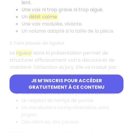
lent.
Une voix ni trop grave ni trop aiguë.
Un
débit calme.
Une voix modulée, vivante.
Un volume adapté à la taille de la pièce.
2. Faire preuve de rigueur
La
rigueur
dans la présentation permet de
structurer efficacement votre discours et de
maintenir l'attention du jury. Elle se traduit par
:
Un
discours structuré
(introduction,
JE M’INSCRIS POUR ACCÉDER
transitions récapitulatives, conclusion).
GRATUITEMENT À CE CONTENU
Une mise en avant des points essentiels.
Le respect du temps de parole.
Un vocabulaire compréhensible, sans
jargon.
Des silences, des pauses.