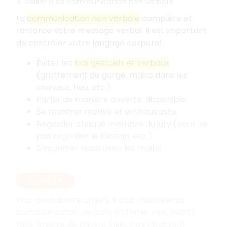
3. Veiller à sa communication non verbale
La
communication non verbale
complète et
renforce votre message verbal. Il est important
de contrôler votre langage corporel
:
Éviter les
tics gestuels et verbaux
(grattement de gorge, mains dans les
cheveux, heu, etc.).
Parler de manière ouverte, disponible.
Se montrer motivé et enthousiaste.
Regarder chaque membre du jury (pour ne
pas regarder le lointain, etc.).
S'exprimer aussi avec les mains.
EN RÉSUMÉ
Pour convaincre un jury, il faut maîtriser sa
communication verbale (rythme, voix, débit),
faire preuve de rigueur (discours structuré,