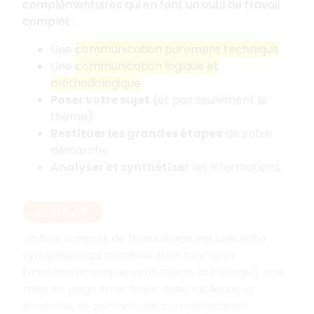
complémentaires qui en font un outil de travail
complet
:
Une
communication purement technique
.
Une
communication logique et
méthodologique
.
Poser votre sujet
(et pas seulement le
thème).
Restituer les grandes étapes
de votre
démarche.
Analyser et synthétiser
les informations.
EN RÉSUMÉ
Un bon support de formulation est une fiche
synoptique qui combine trois fonctions
(mnémotechnique, vérification, archivage), une
mise en page structurée avec tableaux et
schémas, et permet une communication