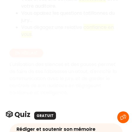
votre auditoire.
Vous apaisez les questions tatillonnes du
jury…
Vous dégagez une relative
confiance en
vous
.
EN RÉSUMÉ
L'utilisation des silences et des pauses permet
de faire de ses faiblesses un atout, d'enrichir la
communication avec le jury, et de garder le
contrôle de son auditoire en dégageant
confiance et intelligence.
🎲 Quiz
GRATUIT
Rédiger et soutenir son mémoire