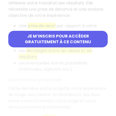
réflexive votre travail et ses résultats. Elle
nécessite une prise de distance et une analyse
objective de votre expérience
:
Une
prise de recul
par rapport à votre
démarche et à vos résultats.
JE M’INSCRIS POUR ACCÉDER
L'
apport de votre travail.
GRATUITEMENT À CE CONTENU
Les
limites de votre travail.
Les
décalages entre les visées et les
résultats.
Les éventuelles autres possibilités
(méthodes, objectifs, etc.).
3. Une fonction prospective
Cette dernière partie projette votre expérience
de stage vers l'avenir en établissant des liens
entre votre formation, votre stage et votre
développement professionnel
: