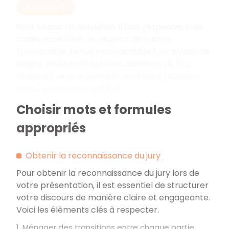
EN RÉSUMÉ
Pour réussir un entretien, il faut respecter trois
codes essentiels
: le respect de l’autre
(ponctualité, tenue vestimentaire), un niveau de
langue soutenu (négations, absence de tics
verbaux), et une gestuelle maîtrisée (contact
visuel, gestes appropriés).
Choisir mots et formules
appropriés
Obtenir la reconnaissance du jury
Pour obtenir la reconnaissance du jury lors de
votre présentation, il est essentiel de structurer
votre discours de manière claire et engageante.
Voici les éléments clés à respecter.
1. Ménager des transitions entre chaque partie