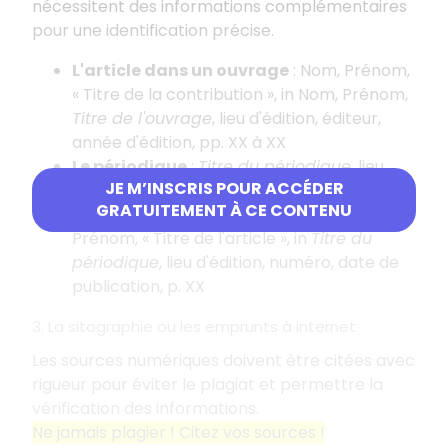
nécessitent des informations complémentaires
pour une identification précise.
L'article dans un ouvrage
: Nom, Prénom,
«
Titre de la contribution
», in Nom, Prénom,
Titre de l'ouvrage
, lieu d'édition, éditeur,
année d'édition, pp. XX à XX
Le périodique
:
Titre du périodique
, lieu
JE M’INSCRIS POUR ACCÉDER
d'édition, numéro, date de publication
GRATUITEMENT À CE CONTENU
L'article dans un périodique
: Nom,
Prénom, «
Titre de l'article
», in
Titre du
périodique
, lieu d'édition, numéro, date de
publication, p. XX
3. La sitographie ou les emprunts à internet
Les sources numériques doivent être citées avec
rigueur pour éviter le plagiat et permettre la
vérification des informations.
Ne jamais plagier
! Citez vos sources
!