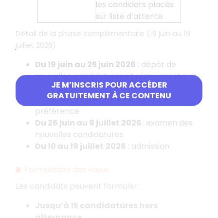
les candidats placés
sur liste d’attente
Détail de la phase complémentaire (19 juin au 19
juillet 2026)
Du 19 juin au 25 juin 2026
: dépôt de
nouvelles candidatures et classement par
JE M’INSCRIS POUR ACCÉDER
le candidat de toutes ses candidatures
GRATUITEMENT À CE CONTENU
(anciennes comme nouvelles) par ordre de
préférence
Du 26 juin au 9 juillet
2026
:
examen des
nouvelles candidatures
Du 10 au 19 juillet
2026
: admission
Formulation des vœux
Les candidats peuvent formuler
:
Jusqu’à 15 candidatures hors
alternance.