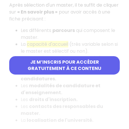
Après sélection d'un master, il te suffit de cliquer
sur
«
En savoir plus
»
pour avoir accès à une
fiche précisant
:
Les différents
parcours
qui composent le
master.
La
capacité d'accueil
(très variable selon si
le master est sélectif ou non).
Les
mentions de licence conseillées
pour
JE M’INSCRIS POUR ACCÉDER
intégrer le master et les
attendus.
GRATUITEMENT À CE CONTENU
Les
critères généraux d'examen des
candidatures.
Les
modalités de candidature et
d'enseignement.
Les
droits d'inscription.
Les
contacts des responsables du
master.
La
localisation de l'université.