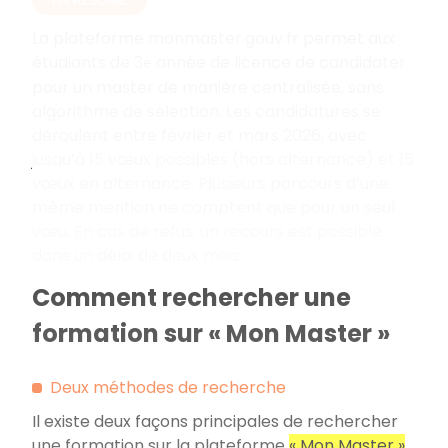
La plateforme monmaster.gouv.fr permet aux
étudiants de 3
année de licence de candidater
e
pour un master de manière centralisée, sans
algorithme de sélection. Les candidatures se
déroulent entre février et mars 2026, avec
jusqu’à 15 vœux possibles (hors alternance) et 15
vœux en alternance. Plusieurs parcours d’une
même mention ne comptent que pour un seul
vœu. En cas de refus, un recours est possible
dans un délai de deux mois.
Comment rechercher une
formation sur « Mon Master »
Deux méthodes de recherche
Il existe deux façons principales de rechercher
une formation sur la plateforme
«
Mon Master
»
.