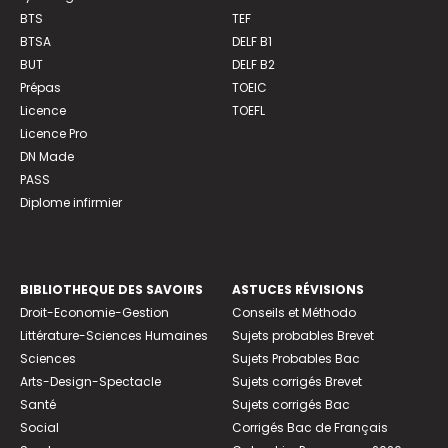
BTS
TEF
BTSA
DELF B1
BUT
DELF B2
Prépas
TOEIC
Licence
TOEFL
Licence Pro
DN Made
PASS
Diplome infirmier
BIBLIOTHEQUE DES SAVOIRS
ASTUCES RÉVISIONS
Droit-Economie-Gestion
Conseils et Méthodo
Littérature-Sciences Humaines
Sujets probables Brevet
Sciences
Sujets Probables Bac
Arts-Design-Spectacle
Sujets corrigés Brevet
Santé
Sujets corrigés Bac
Social
Corrigés Bac de Français