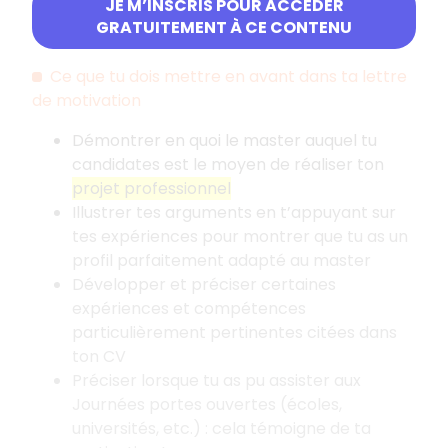
de poste, tâches et missions effectuées,
JE M’INSCRIS POUR ACCÉDER
GRATUITEMENT À CE CONTENU
compétences acquises, etc.).
Ce que tu dois mettre en avant dans ta lettre
de motivation
Démontrer en quoi le master auquel tu
candidates est le moyen de réaliser ton
projet professionnel
Illustrer tes arguments en t’appuyant sur
tes expériences pour montrer que tu as un
profil parfaitement adapté au master
Développer et préciser certaines
expériences et compétences
particulièrement pertinentes citées dans
ton CV
Préciser lorsque tu as pu assister aux
Journées portes ouvertes (écoles,
universités, etc.)
: cela témoigne de ta