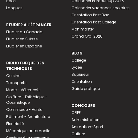
Sport
Calendrier Parcoursup 2026
Langues
Calendrier vacances scolaires
Orientation Post Bac
Orientation Post Collège
ETUDIER À L’ÉTRANGER
Mon master
Etudier au Canada
Grand Oral 2026
Etudier en Suisse
Etudier en Espagne
BLOG
Collège
BIBLIOTHEQUE DES
Lycée
TECHNIQUES
Supérieur
Cuisine
Orientation
Transports
Guide pratique
Mode - Vêtements
Coiffure - Esthétique -
Cosmétique
CONCOURS
Commerce - Vente
CRPE
Bâtiment - Architecture
Administration
Électricité
Animation-Sport
Mécanique automobile
Culture
Services à la personne