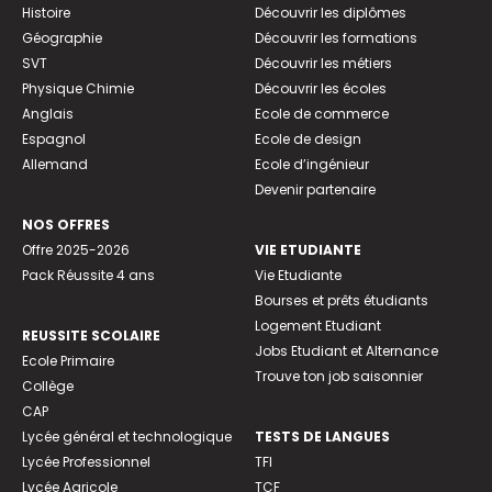
Histoire
Découvrir les diplômes
Géographie
Découvrir les formations
SVT
Découvrir les métiers
Physique Chimie
Découvrir les écoles
Anglais
Ecole de commerce
Espagnol
Ecole de design
Allemand
Ecole d’ingénieur
Devenir partenaire
NOS OFFRES
Offre 2025-2026
VIE ETUDIANTE
Pack Réussite 4 ans
Vie Etudiante
Bourses et prêts étudiants
Logement Etudiant
REUSSITE SCOLAIRE
Jobs Etudiant et Alternance
Ecole Primaire
Trouve ton job saisonnier
Collège
CAP
Lycée général et technologique
TESTS DE LANGUES
Lycée Professionnel
TFI
Lycée Agricole
TCF