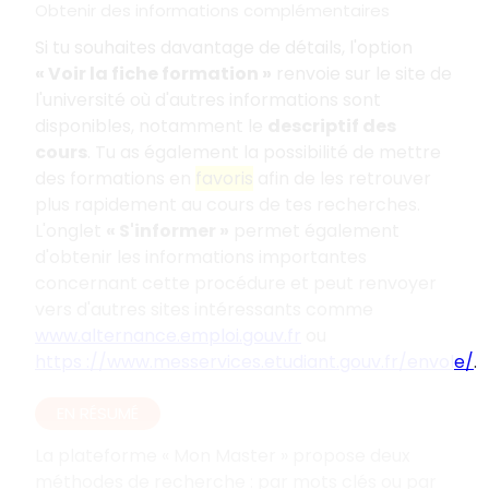
Obtenir des informations complémentaires
Si tu souhaites davantage de détails, l'option
«
Voir la fiche formation
»
renvoie sur le site de
l'université où d'autres informations sont
disponibles, notamment le
descriptif des
cours
. Tu as également la possibilité de mettre
des formations en
favoris
afin de les retrouver
plus rapidement au cours de tes recherches.
L'onglet
«
S'informer
»
permet également
d'obtenir les informations importantes
concernant cette procédure et peut renvoyer
vers d'autres sites intéressants comme
www.alternance.emploi.gouv.fr
ou
https
://www.messervices.etudiant.gouv.fr/envole/
.
EN RÉSUMÉ
La plateforme «
Mon Master
» propose deux
méthodes de recherche
: par mots clés ou par