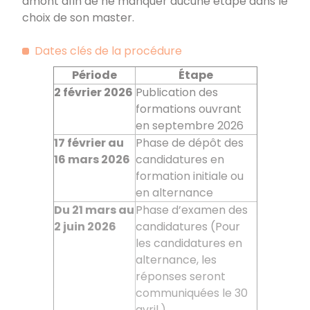
amont afin de ne manquer aucune étape dans le
choix de son master.
Dates clés de la procédure
Période
Étape
2
février
2026
Publication des
formations ouvrant
en septembre 2026
17 février au
Phase de dépôt des
16
mars 2026
candidatures en
formation initiale ou
en alternance
Du 21
mars au
Phase d’examen des
2
juin 2026
candidatures (Pour
les candidatures en
alternance, les
réponses seront
communiquées le 30
avril.)