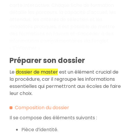
carte interactive. Chaque fiche de formation
détaille les parcours, la capacité d'accueil, les
attendus, les critères de sélection et les
modalités pratiques. Il est possible de mettre
des formations en favoris et d'accéder à des
informations complémentaires via l'onglet
«
S'informer
».
Préparer son dossier
Le
dossier de master
est un élément crucial de
la procédure, car il regroupe les informations
essentielles qui permettront aux écoles de faire
leur choix.
Composition du dossier
Il se compose des éléments suivants
:
Pièce d’identité.