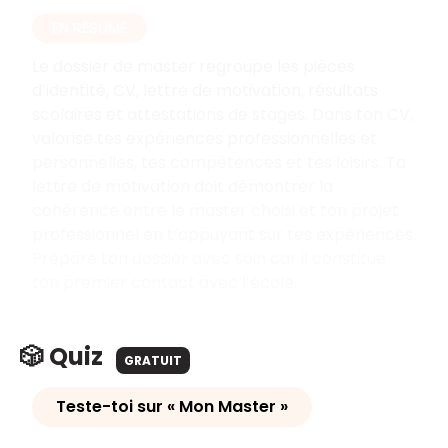
EN RÉSUMÉ
Le dossier de master regroupe les pièces
d’identité, CV, lettre de motivation, résultats
scolaires et attestations de stages. Dans ton CV,
valorise tes expériences professionnelles et
personnelles, tes compétences et tes loisirs. Ta
lettre de motivation doit démontrer la
cohérence entre le master choisi et ton projet
professionnel en t’appuyant sur tes expériences.
Prépare ton dossier avec soin car il constitue
ton premier contact avec l’école.
🎲 Quiz
GRATUIT
Teste-toi sur « Mon Master »