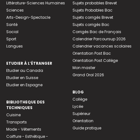
Littérature-Sciences Humaines
Sujets probables Brevet
Sciences
Sujets Probables Bac
Arts-Design-Spectacle
Sujets corrigés Brevet
Santé
Sujets corrigés Bac
Social
Corrigés Bac de Français
Sport
Calendrier Parcoursup 2026
Langues
Calendrier vacances scolaires
Orientation Post Bac
Orientation Post Collège
ETUDIER À L’ÉTRANGER
Mon master
Etudier au Canada
Grand Oral 2026
Etudier en Suisse
Etudier en Espagne
BLOG
Collège
BIBLIOTHEQUE DES
Lycée
TECHNIQUES
Supérieur
Cuisine
Orientation
Transports
Guide pratique
Mode - Vêtements
Coiffure - Esthétique -