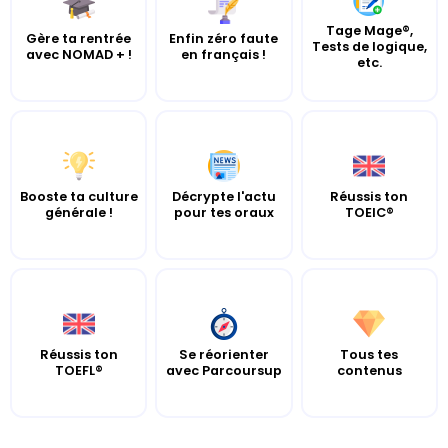
Tage Mage®,
Gère ta rentrée
Enfin zéro faute
Tests de logique,
avec NOMAD + !
en français !
etc.
Booste ta culture
Décrypte l'actu
Réussis ton
générale !
pour tes oraux
TOEIC®
Réussis ton
Se réorienter
Tous tes
TOEFL®
avec Parcoursup
contenus