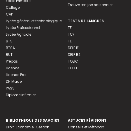
Ecole Primaire
Trouve ton job saisonnier
Collège
CAP
Lycée général et technologique
TESTS DE LANGUES
Lycée Professionnel
TFI
Lycée Agricole
TCF
BTS
TEF
BTSA
DELF B1
BUT
DELF B2
Prépas
TOEIC
Licence
TOEFL
Licence Pro
DN Made
PASS
Diplome infirmier
BIBLIOTHEQUE DES SAVOIRS
ASTUCES RÉVISIONS
Droit-Economie-Gestion
Conseils et Méthodo