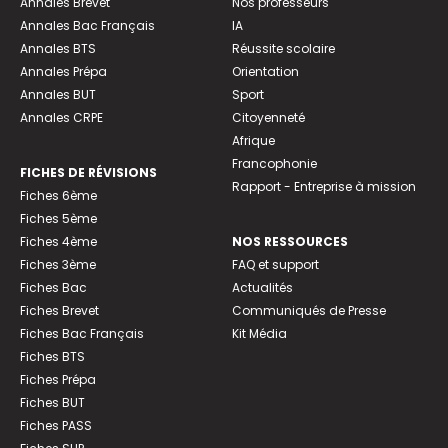
Annales Brevet
Nos professeurs
Annales Bac Français
IA
Annales BTS
Réussite scolaire
Annales Prépa
Orientation
Annales BUT
Sport
Annales CRPE
Citoyenneté
Afrique
Francophonie
FICHES DE RÉVISIONS
Rapport - Entreprise à mission
Fiches 6ème
Fiches 5ème
Fiches 4ème
NOS RESSOURCES
Fiches 3ème
FAQ et support
Fiches Bac
Actualités
Fiches Brevet
Communiqués de Presse
Fiches Bac Français
Kit Média
Fiches BTS
Fiches Prépa
Fiches BUT
Fiches PASS