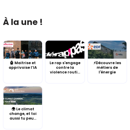
À la une !
🤖 Maitrise et
Le rap s'engage
⚡Découvre les
apprivoise l’IA
contre la
métiers de
violence routi...
l'énergie
🌍 Le climat
change, et toi
aussi tu peu...