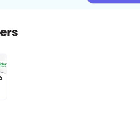
iers
à