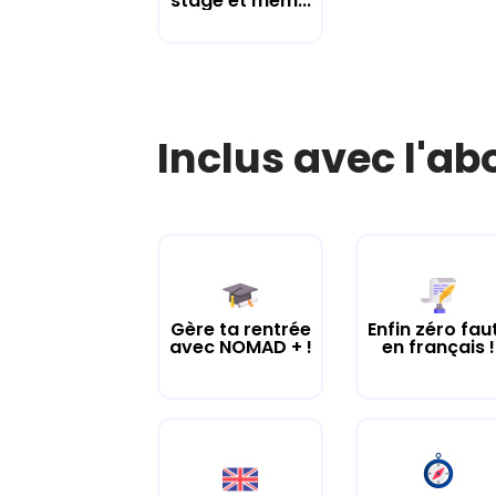
stage et mém...
Inclus avec l'a
Gère ta rentrée
Enfin zéro fau
avec NOMAD + !
en français !