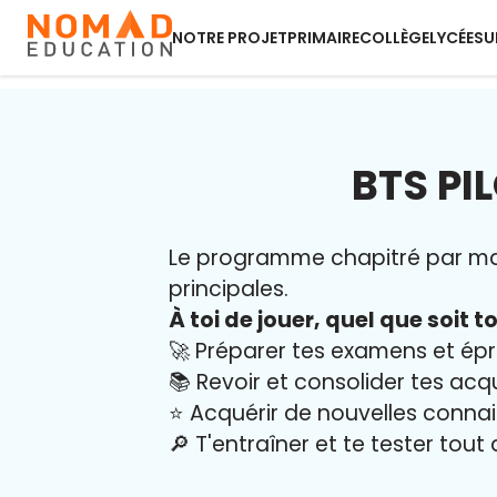
NOTRE PROJET
PRIMAIRE
COLLÈGE
LYCÉE
SU
BTS PI
Le programme chapitré par mati
principales.
À toi de jouer, quel que soit to
🚀 Préparer tes examens et ép
📚 Revoir et consolider tes acq
⭐️ Acquérir de nouvelles conna
🔎 T'entraîner et te tester tout