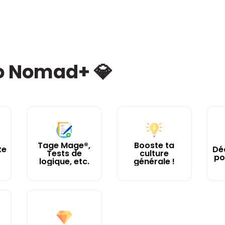
bo Nomad+ 💎
Tage Mage®,
Booste ta
te
Dé
Tests de
culture
po
logique, etc.
générale !