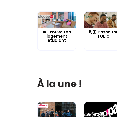
🛌 Trouve ton
💂🏻 Passe to
logement
TOEIC
étudiant
À la une !