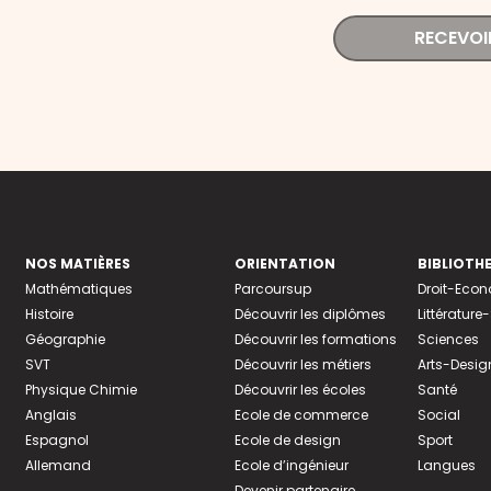
RECEVOI
NOS MATIÈRES
ORIENTATION
BIBLIOTH
Mathématiques
Parcoursup
Droit-Eco
Histoire
Découvrir les diplômes
Littératur
Géographie
Découvrir les formations
Sciences
SVT
Découvrir les métiers
Arts-Desig
Physique Chimie
Découvrir les écoles
Santé
Anglais
Ecole de commerce
Social
Espagnol
Ecole de design
Sport
Allemand
Ecole d’ingénieur
Langues
Devenir partenaire