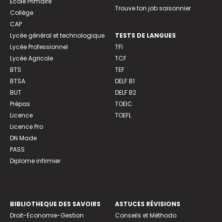
Ecole Primaire
Trouve ton job saisonnier
Collège
CAP
Lycée général et technologique
TESTS DE LANGUES
Lycée Professionnel
TFI
Lycée Agricole
TCF
BTS
TEF
BTSA
DELF B1
BUT
DELF B2
Prépas
TOEIC
Licence
TOEFL
Licence Pro
DN Made
PASS
Diplome infirmier
BIBLIOTHEQUE DES SAVOIRS
ASTUCES RÉVISIONS
Droit-Economie-Gestion
Conseils et Méthodo