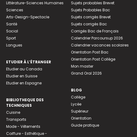
Littérature-Sciences Humaines
Sujets probables Brevet
Sciences
Sujets Probables Bac
Arts-Design-Spectacle
Sujets corrigés Brevet
Santé
Sujets corrigés Bac
Social
Corrigés Bac de Français
Sport
Calendrier Parcoursup 2026
Langues
Calendrier vacances scolaires
Orientation Post Bac
Orientation Post Collège
ETUDIER À L’ÉTRANGER
Mon master
Etudier au Canada
Grand Oral 2026
Etudier en Suisse
Etudier en Espagne
BLOG
Collège
BIBLIOTHEQUE DES
Lycée
TECHNIQUES
Supérieur
Cuisine
Orientation
Transports
Guide pratique
Mode - Vêtements
Coiffure - Esthétique -