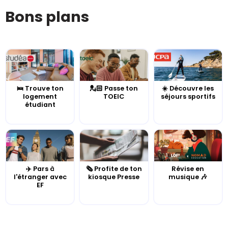
Bons plans
🛌 Trouve ton
💂🏻 Passe ton
☀️ Découvre les
logement
TOEIC
séjours sportifs
étudiant
✈️ Pars à
🗞️ Profite de ton
Révise en
l'étranger avec
kiosque Presse
musique 🎶
EF