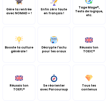
Tage Mage®,
Gère ta rentrée
Enfin zéro faute
Tests de logique,
avec NOMAD + !
en français !
etc.
Booste ta culture
Décrypte l'actu
Réussis ton
générale !
pour tes oraux
TOEIC®
Réussis ton
Se réorienter
Tous tes
TOEFL®
avec Parcoursup
contenus