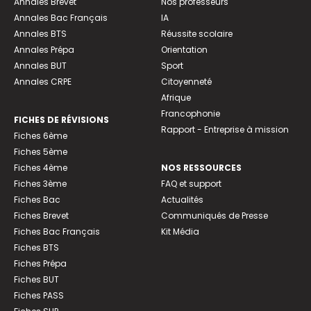
Annales Brevet
Nos professeurs
Annales Bac Français
IA
Annales BTS
Réussite scolaire
Annales Prépa
Orientation
Annales BUT
Sport
Annales CRPE
Citoyenneté
Afrique
Francophonie
FICHES DE RÉVISIONS
Rapport - Entreprise à mission
Fiches 6ème
Fiches 5ème
Fiches 4ème
NOS RESSOURCES
Fiches 3ème
FAQ et support
Fiches Bac
Actualités
Fiches Brevet
Communiqués de Presse
Fiches Bac Français
Kit Média
Fiches BTS
Fiches Prépa
Fiches BUT
Fiches PASS