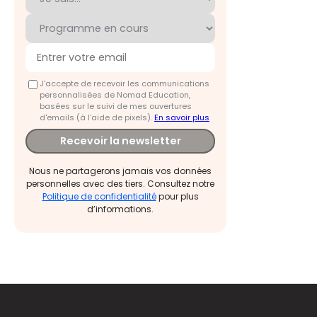
J'accepte de recevoir les communications
personnalisées de Nomad Education,
basées sur le suivi de mes ouvertures
d'emails (à l’aide de pixels).
En savoir plus
Recevoir la newsletter
Nous ne partagerons jamais vos données
personnelles avec des tiers. Consultez notre
Politique de confidentialité
pour plus
d’informations.