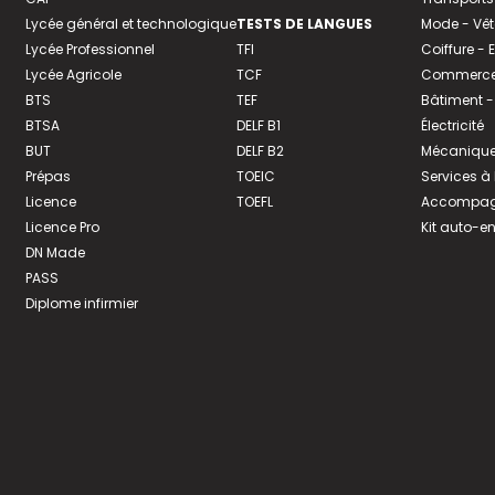
Lycée général et technologique
TESTS DE LANGUES
Mode - Vê
Lycée Professionnel
TFI
Coiffure -
Lycée Agricole
TCF
Commerce 
BTS
TEF
Bâtiment -
BTSA
DELF B1
Électricité
BUT
DELF B2
Mécanique
Prépas
TOEIC
Services à
Licence
TOEFL
Accompagn
Licence Pro
Kit auto-e
DN Made
PASS
Diplome infirmier