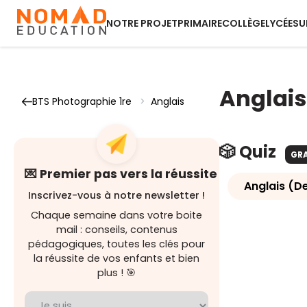
NOTRE PROJET
PRIMAIRE
COLLÈGE
LYCÉE
SU
Anglais
BTS Photographie 1re
>
Anglais
🎲 Quiz
GR
💌 Premier pas vers la réussite
Anglais (D
Inscrivez-vous à notre newsletter !
Chaque semaine dans votre boite
mail : conseils, contenus
pédagogiques, toutes les clés pour
la réussite de vos enfants et bien
plus ! 🎯