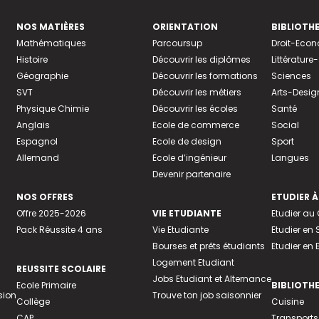
NOS MATIÈRES
ORIENTATION
BIBLIOTH
Mathématiques
Parcoursup
Droit-Eco
Histoire
Découvrir les diplômes
Littératur
Géographie
Découvrir les formations
Sciences
SVT
Découvrir les métiers
Arts-Desig
Physique Chimie
Découvrir les écoles
Santé
Anglais
Ecole de commerce
Social
Espagnol
Ecole de design
Sport
Allemand
Ecole d’ingénieur
Langues
Devenir partenaire
NOS OFFRES
ETUDIER À
Offre 2025-2026
VIE ETUDIANTE
Etudier a
Pack Réussite 4 ans
Vie Etudiante
Etudier en 
Bourses et prêts étudiants
Etudier en
Logement Etudiant
REUSSITE SCOLAIRE
Jobs Etudiant et Alternance
Ecole Primaire
BIBLIOTH
sion
Trouve ton job saisonnier
Collège
Cuisine
CAP
Transports