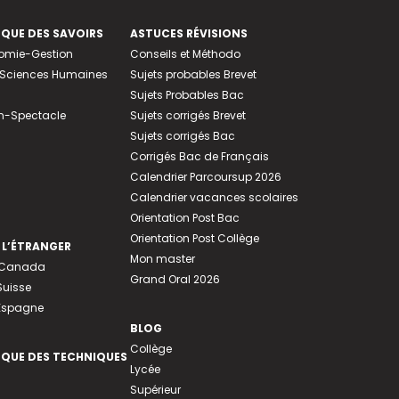
EQUE DES SAVOIRS
ASTUCES RÉVISIONS
nomie-Gestion
Conseils et Méthodo
e-Sciences Humaines
Sujets probables Brevet
Sujets Probables Bac
n-Spectacle
Sujets corrigés Brevet
Sujets corrigés Bac
Corrigés Bac de Français
Calendrier Parcoursup 2026
Calendrier vacances scolaires
Orientation Post Bac
Orientation Post Collège
 L’ÉTRANGER
Mon master
u Canada
Grand Oral 2026
Suisse
 Espagne
BLOG
Collège
EQUE DES TECHNIQUES
Lycée
Supérieur