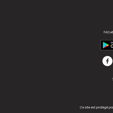
FAQ et
v2.311.4 US
Ce site est protégé p