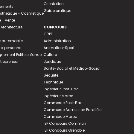
Orientation
tements
Guide pratique
 Esthétique - Cosmétique
- Vente
 Architecture
CONCOURS
CRPE
 automobile
Administration
 la personne
Animation-Sport
ement Petite enfance
Culture
ntrepreneur
Juridique
Santé-Social et Médico-Social
Sécurité
Technique
Ingénieur Post-Bac
Ingénieur Maroc
Commerce Post-Bac
Commerce Admission Parallèle
Commerce Maroc
IEP Concours Commun
IEP Concours Grenoble