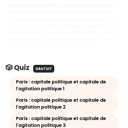
empruntes de défiance, et parfois franchement
hostiles : Il existe une tradition contestataire à
Paris, que les récentes manifestations contre la
réforme des retraites a illustrée, provoquant à
l’étranger des réactions tantôt alarmées, tantôt
enthousiastes : Paris, ville capitale parce qu’elle
est aussi une capitale des révolutions ?
🎲 Quiz
GRATUIT
Paris : capitale politique et capitale de
l'agitation politique 1
Paris : capitale politique et capitale de
l'agitation politique 2
Paris : capitale politique et capitale de
l'agitation politique 3