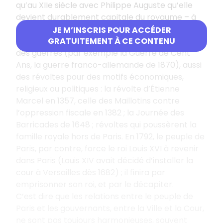
qu’au XIIe siècle avec Philippe Auguste qu’elle
devient durablement capitale du royaume – à
l’exception des périodes de troubles…
JE M’INSCRIS POUR ACCÉDER
Or, Paris a connu plusieurs périodes de troubles :
GRATUITEMENT À CE CONTENU
des guerres (par exemple la Guerre de Cent
Ans, la guerre franco-allemande de 1870), aussi
des révoltes pour des motifs économiques,
religieux ou politiques : la révolte d’Étienne
Marcel en 1357, celle des Maillotins contre
l’oppression fiscale en 1382 ; la Journée des
Barricades de 1648 ; révoltes qui poussèrent la
famille royale hors de Paris. En 1792, le peuple de
Paris, par contre, force le roi Louis XVI à revenir
dans Paris (Louis XIV avait décidé d’installer la
cour à Versailles dès 1682) ; il finira par
emprisonner son roi, et par le décapiter.
C’est dire que les relations entre le peuple de
Paris et les gouvernants, entre la Ville et la Cour,
ne sont pas toujours harmonieuses, souvent