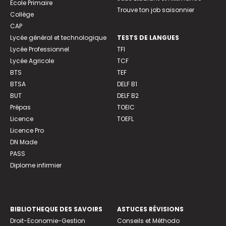
Ecole Primaire
Trouve ton job saisonnier
Collège
CAP
Lycée général et technologique
TESTS DE LANGUES
Lycée Professionnel
TFI
Lycée Agricole
TCF
BTS
TEF
BTSA
DELF B1
BUT
DELF B2
Prépas
TOEIC
Licence
TOEFL
Licence Pro
DN Made
PASS
Diplome infirmier
BIBLIOTHEQUE DES SAVOIRS
ASTUCES RÉVISIONS
Droit-Economie-Gestion
Conseils et Méthodo