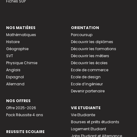
Fiches SUP
NOS MATIÈRES
ORIENTATION
Mathématiques
Parcoursup
Histoire
Découvrir les diplômes
Géographie
Découvrir les formations
SVT
Découvrir les métiers
Physique Chimie
Découvrir les écoles
Anglais
Ecole de commerce
Espagnol
Ecole de design
Allemand
Ecole d’ingénieur
Devenir partenaire
NOS OFFRES
Offre 2025-2026
VIE ETUDIANTE
Pack Réussite 4 ans
Vie Etudiante
Bourses et prêts étudiants
Logement Etudiant
REUSSITE SCOLAIRE
Jobs Etudiant et Alternance