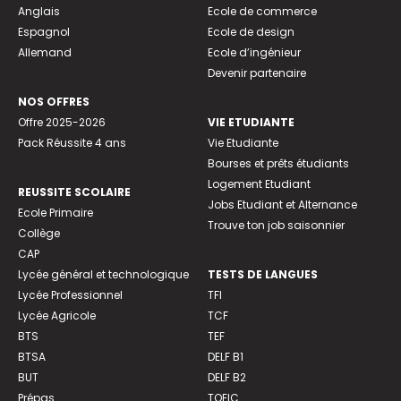
Anglais
Ecole de commerce
Espagnol
Ecole de design
Allemand
Ecole d’ingénieur
Devenir partenaire
NOS OFFRES
Offre 2025-2026
VIE ETUDIANTE
Pack Réussite 4 ans
Vie Etudiante
Bourses et prêts étudiants
Logement Etudiant
REUSSITE SCOLAIRE
Jobs Etudiant et Alternance
Ecole Primaire
Trouve ton job saisonnier
Collège
CAP
Lycée général et technologique
TESTS DE LANGUES
Lycée Professionnel
TFI
Lycée Agricole
TCF
BTS
TEF
BTSA
DELF B1
BUT
DELF B2
Prépas
TOEIC