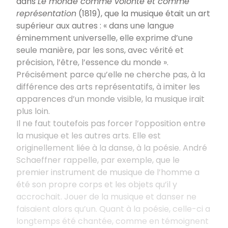
dans
Le monde comme volonté et comme
représentation
(1819), que la musique était un art
supérieur aux autres : « dans une langue
éminemment universelle, elle exprime d’une
seule manière, par les sons, avec vérité et
précision, l’être, l’essence du monde ».
Précisément parce qu’elle ne cherche pas, à la
différence des arts représentatifs, à imiter les
apparences d’un monde visible, la musique irait
plus loin.
Il ne faut toutefois pas forcer l’opposition entre
la musique et les autres arts. Elle est
originellement liée à la danse, à la poésie. André
Schaeffner rappelle, par exemple, que le
premier instrument de musique de l’homme a
été son propre corps et les objets qu’il y
accrochait. Jouer de la musique et danser ne
faisaient alors qu’un. Quant à la poésie, celle-ci a
longtemps été chantée, comme en témoignent