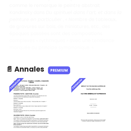
comme le remarque le peintre abstrait
Kandinsky dans
Du spirituel dans l’art, et dans la
peinture en particulier
, « Nombre de tableaux,
de gravures sur bois, de miniatures, etc., des
époques passées sont des compositions
complexes « rythmiques » avec une tendance
marquée au principe symphonique. »
📄 Annales
PREMIUM
PREMIUM
PREMIUM