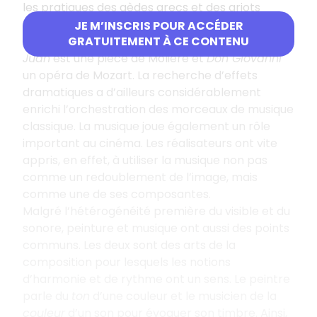
les pratiques des aèdes grecs et des griots
africains. Par l’intermédiaire de l’opéra, la
JE M’INSCRIS POUR ACCÉDER
musique est évidemment liée au théâtre.
Dom
GRATUITEMENT À CE CONTENU
Juan
est une pièce de Molière et
Don Giovanni
un opéra de Mozart. La recherche d’effets
dramatiques a d’ailleurs considérablement
enrichi l’orchestration des morceaux de musique
classique. La musique joue également un rôle
important au cinéma. Les réalisateurs ont vite
appris, en effet, à utiliser la musique non pas
comme un redoublement de l’image, mais
comme une de ses composantes.
Malgré l’hétérogénéité première du visible et du
sonore, peinture et musique ont aussi des points
communs. Les deux sont des arts de la
composition pour lesquels les notions
d’harmonie et de rythme ont un sens. Le peintre
parle du
ton
d’une couleur et le musicien de la
couleur
d’un son pour évoquer son timbre. Ainsi,