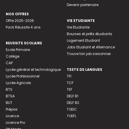
Devenir partenaire
NOS OFFRES
Offre 2025-2026
VIE ETUDIANTE
Pack Réussite 4 ans
Vie Etudiante
Bourses et prêts étudiants
Logement Etudiant
REUSSITE SCOLAIRE
Jobs Etudiant et Alternance
Ecole Primaire
Trouve ton job saisonnier
Collège
CAP
Lycée général et technologique
TESTS DE LANGUES
Lycée Professionnel
TFI
Lycée Agricole
TCF
BTS
TEF
BTSA
DELF B1
BUT
DELF B2
Prépas
TOEIC
Licence
TOEFL
Licence Pro