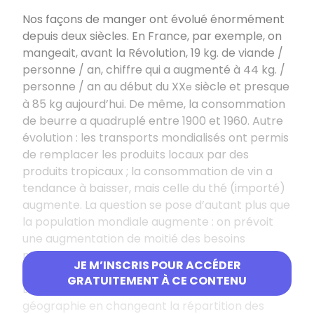
Nos façons de manger ont évolué énormément
depuis deux siècles. En France, par exemple, on
mangeait, avant la Révolution, 19
kg. de viande /
personne / an, chiffre qui a augmenté à 44
kg. /
personne / an au début du XX
siècle et presque
e
à 85
kg aujourd’hui. De même, la consommation
de beurre a quadruplé entre 1900 et 1960. Autre
évolution
: les transports mondialisés ont permis
de remplacer les produits locaux par des
produits tropicaux
; la consommation de vin a
tendance à baisser, mais celle du thé (importé)
augmente. La question se pose d’autant plus que
la population mondiale augmente
: on prévoit
une augmentation de moitié des besoins
mondiaux d’ici 2050 alors même que certaines
JE M’INSCRIS POUR ACCÉDER
zones ne sont pas cultivables.
GRATUITEMENT À CE CONTENU
L’alimentation a donc des conséquences sur la
géographie en changeant la répartition des