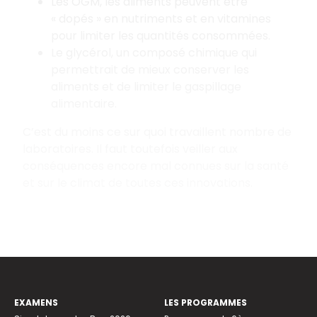
Les OGM, les aliments peuvent être
«
dopés
» en nutriments et en vitamines
pour limiter les quantités consommées.
Le glycérol, un composé chimique qui
permettrait de mieux conserver les
aliments et de limiter le gaspillage
alimentaire.
C’est du moins ce sur quoi travaillent nombre de
laboratoires. Il faut toutefois veiller aux
conséquences encore mal connues sur la santé
et sur le climat de toutes ces innovations.
EXAMENS
LES PROGRAMMES