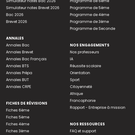
Simulateur notes Bac 2026
Programme de 6ème
Simulateur notes Brevet 2026
Programme de 5ème
Bac 2026
Programme de 4ème
Brevet 2026
Programme de 3ème
Programme de Seconde
ANNALES
Annales Bac
NOS ENGAGEMENTS
Annales Brevet
Nos professeurs
Annales Bac Français
IA
Annales BTS
Réussite scolaire
Annales Prépa
Orientation
Annales BUT
Sport
Annales CRPE
Citoyenneté
Afrique
Francophonie
FICHES DE RÉVISIONS
Rapport - Entreprise à mission
Fiches 6ème
Fiches 5ème
Fiches 4ème
NOS RESSOURCES
Fiches 3ème
FAQ et support