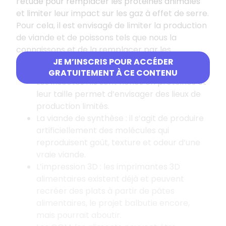
l’étude pour remplacer les protéines animales
et limiter leur impact sur les gaz à effet de serre.
Pour cela, il est envisagé de limiter la production
de viande et de poissons tels que nous la
connaissons et de la remplacer par les
alternatives suivantes
:
JE M’INSCRIS POUR ACCÉDER
GRATUITEMENT À CE CONTENU
Les insectes : ils sont riches en protéines et
leur taille permet d’envisager des lieux de
production limités.
La viande de synthèse : il s’agit de produire
artificiellement des molécules qui
reproduisent goût, texture et odeur d’une
vraie viande.
L’impression 3D : les imprimantes 3D
alimentaires existent déjà et peuvent
recréer des plats à partir de pâtes
alimentaires, le projet balbutie encore,
mais pourrait aboutir.