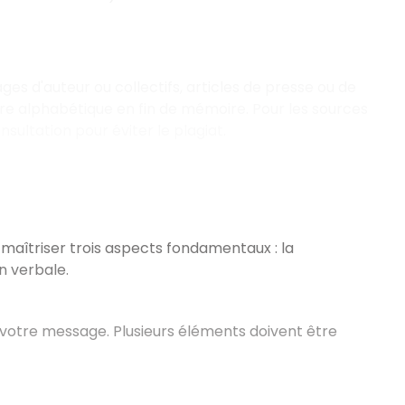
ages d'auteur ou collectifs, articles de presse ou de
rdre alphabétique en fin de mémoire. Pour les sources
nsultation pour éviter le plagiat.
de maîtriser trois aspects fondamentaux
: la
n verbale.
e votre message. Plusieurs éléments doivent être