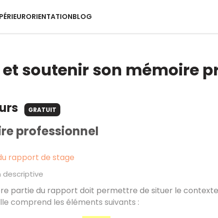
PÉRIEUR
ORIENTATION
BLOG
 et soutenir son mémoire p
ours
GRATUIT
re professionnel
du rapport de stage
n descriptive
e partie du rapport doit permettre de situer le contexte 
 Elle comprend les éléments suivants
: