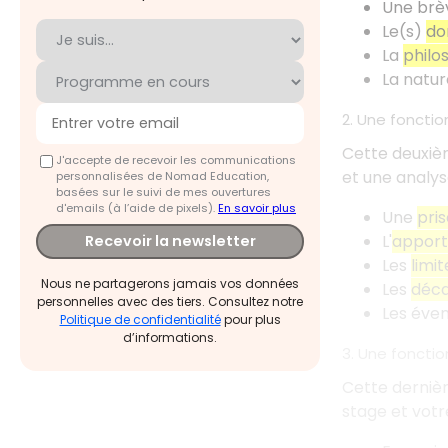
Une brè
Le(s)
do
La
philo
La natu
2. Une fonctio
Cette deuxièm
J'accepte de recevoir les communications
et une analys
personnalisées de Nomad Education,
basées sur le suivi de mes ouvertures
d'emails (à l’aide de pixels).
En savoir plus
Une
pris
L'
apport 
Recevoir la newsletter
Les
limit
Nous ne partagerons jamais vos données
Les
déca
personnelles avec des tiers. Consultez notre
Les éven
Politique de confidentialité
pour plus
d’informations.
3. Une foncti
Cette dernièr
stage et vot