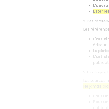
L'ouvra
Lister l
2. Des référen
Les référence
L'artic
éditeur,
Le péri
L'artic
publicat
3. La sitograp
Les sources n
Ne jamais pla
Pour un 
Pour un
publicat