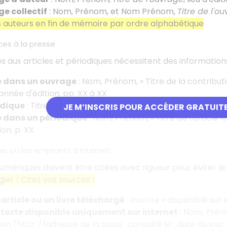
ge collectif
: Nom, Prénom, et Nom Prénom,
Titre de l'o
es auteurs en fin de mémoire par ordre alphabétique
ces à la presse
s aux articles et périodiques nécessitent des informatio
le dans un ouvrage
: Nom, Prénom, «
Titre de la contribut
 année d'édition, pp. XX à XX
odique
:
Titre du périodique
, lieu d'édition, numéro, date 
JE M’INSCRIS POUR ACCÉDER GRATUIT
le dans un périodique
: Nom, Prénom, «
Titre de l'article
»,
ion, p. XX
hie ou les emprunts à internet
umériques doivent être citées avec rigueur pour éviter le 
gier
! Citez vos sources
!
article ou un livre téléchargé
: inscrire «
disponible sur 
 texte disponible uniquement sur internet
: Nom, Prén
ion (http
://adresse de la page
; consulté le
: date du jour