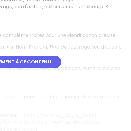
uvrage
, lieu d'édition, éditeur, année d'édition, p. X
ns complémentaires pour une identification précise.
ion
», in Nom, Prénom,
Titre de l'ouvrage
, lieu d'édition,
de publication
EMENT À CE CONTENU
 in
Titre du périodique
, lieu d'édition, numéro, date de
plagiat et permettre la vérification des informations.
internet
»
: (http
://adresse_de_la_page)
om, «
Titre de l'article
»,
Nom du site
, date de
 de consultation)