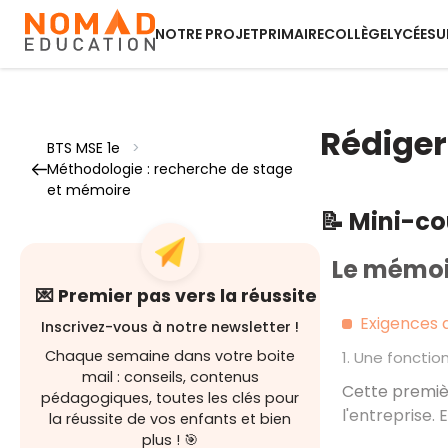
NOTRE PROJET
PRIMAIRE
COLLÈGE
LYCÉE
SU
Rédiger
BTS MSE 1e
>
Méthodologie : recherche de stage
et mémoire
📝 Mini-c
Le mémoi
💌 Premier pas vers la réussite
Exigences 
Inscrivez-vous à notre newsletter !
Chaque semaine dans votre boite
1. Une fonctio
mail : conseils, contenus
Cette premièr
pédagogiques, toutes les clés pour
l'entreprise.
la réussite de vos enfants et bien
plus ! 🎯