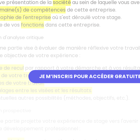
ve présentation de la
société
au sein de laquelle vous avez
maine(s) de compétences
de cette entreprise.
sophie de l'entreprise
où s'est déroulé votre stage.
re de vos
fonctions
dans cette entreprise.
n d'analyse critique
e partie vise à évaluer de manière réflexive votre travail 
e objective de votre expérience
:
e de recul
par rapport à votre démarche et à vos résulta
de votre travail.
JE M’INSCRIS POUR ACCÉDER GRATUIT
es de votre travail.
lages entre les visées et les résultats.
tuelles autres possibilités (méthodes, objectifs, etc.).
on prospective
e partie projette votre expérience de stage vers l'avenir 
re développement professionnel
: