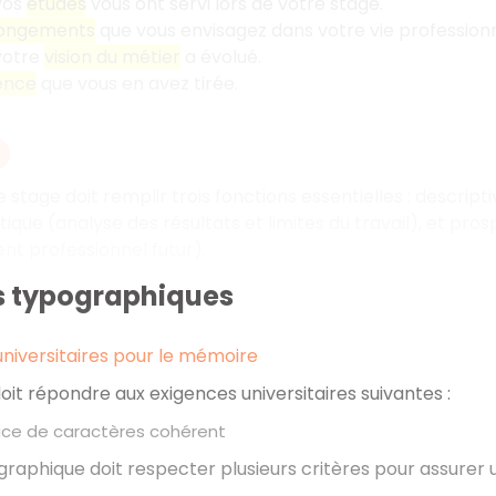
vos
études
vous ont servi lors de votre stage.
longements
que vous envisagez dans votre vie professionn
votre
vision du métier
a évolué.
ence
que vous en avez tirée.
 stage doit remplir trois fonctions essentielles
: descript
tique (analyse des résultats et limites du travail), et pro
t professionnel futur).
es typographiques
niversitaires pour le mémoire
it répondre aux exigences universitaires suivantes
:
lice de caractères cohérent
graphique doit respecter plusieurs critères pour assurer