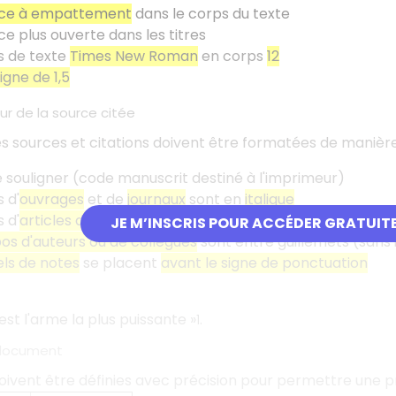
ice à empattement
dans le corps du texte
ce plus ouverte dans les titres
s de texte
Times New Roman
en corps
12
ligne de 1,5
eur de la source citée
es sources et citations doivent être formatées de manière
e souligner (code manuscrit destiné à l'imprimeur)
s d'
ouvrages
et de
journaux
sont en
italique
s d'
articles de revues ou de journaux
sont entre
guillemet
JE M’INSCRIS POUR ACCÉDER GRATUIT
os d'auteurs ou de collègues
sont entre guillemets (sans i
ls de notes
se placent
avant le signe de ponctuation
est l'arme la plus puissante
»
.
1
 document
ivent être définies avec précision pour permettre une pr