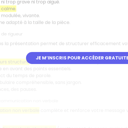
 ni trop grave ni trop aiguë.
 calme.
 modulée, vivante.
e adapté à la taille de la pièce.
e de rigueur
s la présentation permet de structurer efficacement votre 
JE M’INSCRIS POUR ACCÉDER GRATUIT
urs structuré
(introduction, transitions récapitulatives, co
 en avant des points essentiels.
ct du temps de parole.
ulaire compréhensible, sans jargon.
nces, des pauses.
a communication non verbale
tion non verbale
complète et renforce votre message ver