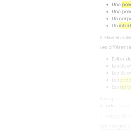
Une
pol
Une poli
Un corp
Un
inter
2. Mise en val
Les différent
Éviter d
Les titre
Les titre
Les
prop
Les
appe
Exemple
«
L'éducation 
3. Marges du
Les marges do