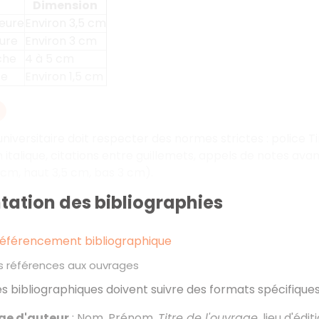
Dimension
eure
Environ 3,5 cm
eure
Environ 3 cm
che
4 à 5 cm
te
Environ 1,5 cm
iversitaire doit respecter des normes strictes
: police 
 italique, citations entre guillemets, appels de notes av
5 cm, haut 3,5 cm, bas 3 cm).
tation des bibliographies
référencement bibliographique
les références aux ouvrages
s bibliographiques doivent suivre des formats spécifiques 
ge d'auteur
: Nom, Prénom,
Titre de l'ouvrage
, lieu d'édi