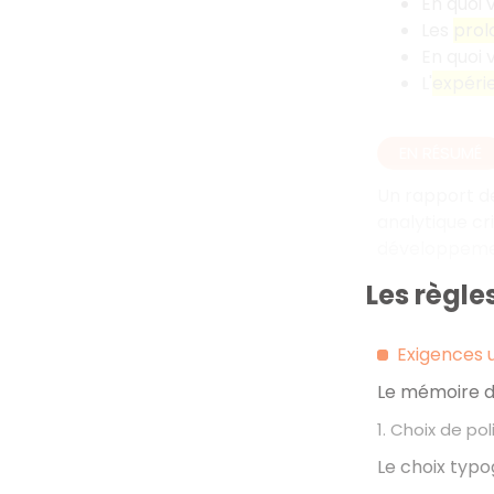
En quoi 
Les
pro
En quoi 
L'
expéri
EN RÉSUMÉ
Un rapport de
analytique cri
développemen
Les règl
Exigences u
Le mémoire do
1. Choix de po
Le choix typo