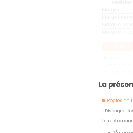
Position
Marge supéri
Marge inféri
Marge à gau
Marge à droi
EN RÉSUMÉ
Un mémoire un
d'ouvrages en
cm, droite 1,
La présen
Règles de 
1. Distinguer 
Les référence
L'ouvra