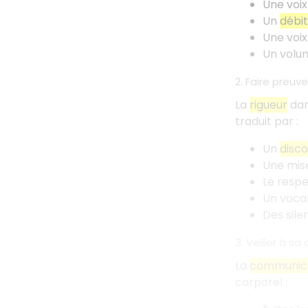
Une voix
Un
débit
Une voix
Un volum
2. Faire preuv
La
rigueur
dan
traduit par
:
Un
disco
Une mise
Le respe
Un vocab
Des sile
3. Veiller à s
La
communica
corporel
: