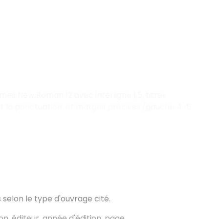
Times New Roman 12 avec interligne 1,5, titres
ant la ponctuation, et marges précises (gauche 4-5
selon le type d'ouvrage cité.
tion, éditeur, année d'édition, page