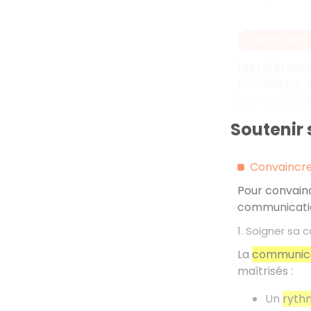
EN RÉSUMÉ
Les référence
périodiques, 
internet, il e
Soutenir 
Convaincre 
Pour convainc
communication
1. Soigner sa
La
communica
maîtrisés
:
Un
ryth