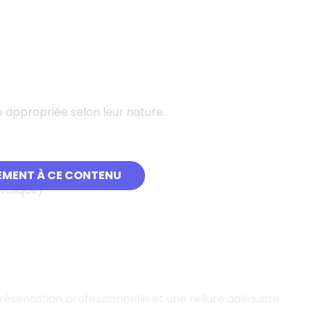
 appropriée selon leur nature.
s
EMENT À CE CONTENU
talique)
ésentation professionnelle et une reliure adéquate.