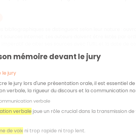
s bibliographiques se distinguent selon leur nature
: ouvr
et sources internet. Les auteurs doivent être listés par o
st impératif de citer ses sources avec l'URL et la date de co
son mémoire devant le jury
le jury
re le jury lors d'une présentation orale, il est essentiel 
 verbale, la rigueur du discours et la communication no
 communication verbale
tion verbale
joue un rôle crucial dans la transmission d
me de voix
ni trop rapide ni trop lent.