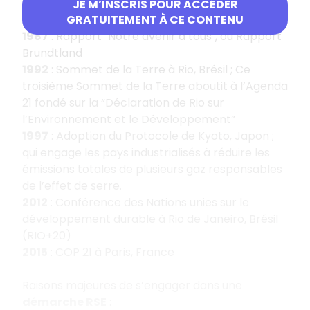
1985
: Convention de Vienne pour la protection
JE M’INSCRIS POUR ACCÉDER
de la couche d’ozone
GRATUITEMENT À CE CONTENU
1987
: Rapport "Notre avenir à tous", ou Rapport
Brundtland
1992
: Sommet de la Terre à Rio, Brésil ; Ce
troisième Sommet de la Terre aboutit à l’Agenda
21 fondé sur la “Déclaration de Rio sur
l’Environnement et le Développement”
1997
: Adoption du Protocole de Kyoto, Japon ;
qui engage les pays industrialisés à réduire les
émissions totales de plusieurs gaz responsables
de l’effet de serre.
2012
: Conférence des Nations unies sur le
développement durable à Rio de Janeiro, Brésil
(RIO+20)
2015
: COP 21 à Paris, France
Raisons majeures de s’engager dans une
démarche RSE
: