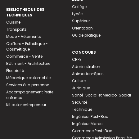
Collège
BIBLIOTHEQUE DES
Lycée
TECHNIQUES
Supérieur
Cuisine
Orientation
Transports
Guide pratique
Mode - Vêtements
Coiffure - Esthétique -
Cosmétique
CONCOURS
Commerce - Vente
CRPE
Bâtiment - Architecture
Administration
Électricité
Animation-Sport
Mécanique automobile
Culture
Services à la personne
Juridique
Accompagnement Petite
Santé-Social et Médico-Social
enfance
Sécurité
Kit auto-entrepreneur
Technique
Ingénieur Post-Bac
Ingénieur Maroc
Commerce Post-Bac
Commerce Admission Parallèle