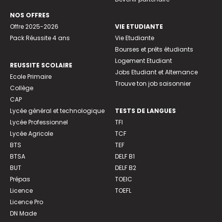
NOS OFFRES
Offre 2025-2026
VIE ETUDIANTE
Pack Réussite 4 ans
Vie Etudiante
Bourses et prêts étudiants
Logement Etudiant
REUSSITE SCOLAIRE
Jobs Etudiant et Alternance
Ecole Primaire
Trouve ton job saisonnier
Collège
CAP
Lycée général et technologique
TESTS DE LANGUES
Lycée Professionnel
TFI
Lycée Agricole
TCF
BTS
TEF
BTSA
DELF B1
BUT
DELF B2
Prépas
TOEIC
Licence
TOEFL
Licence Pro
DN Made