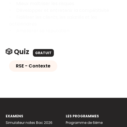
- Mieux maîtriser les risques
- Développer et entretenir la compétitivité
- Fidéliser les clients, les salariés et les
actionnaires
- Améliorer sa réputation
🎲 Quiz
GRATUIT
RSE - Contexte
EXAMENS
LES PROGRAMMES
Simulateur notes Bac 2026
Programme de 6ème