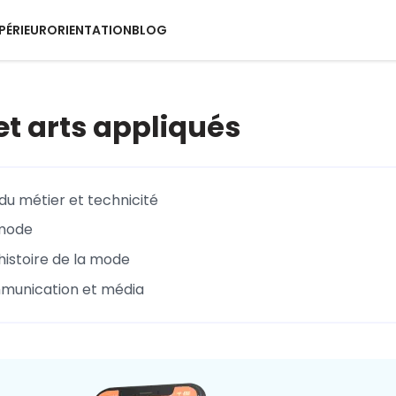
PÉRIEUR
ORIENTATION
BLOG
et arts appliqués
u métier et technicité
 mode
histoire de la mode
munication et média