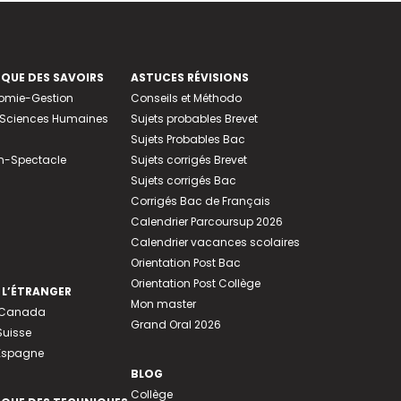
EQUE DES SAVOIRS
ASTUCES RÉVISIONS
nomie-Gestion
Conseils et Méthodo
e-Sciences Humaines
Sujets probables Brevet
Sujets Probables Bac
n-Spectacle
Sujets corrigés Brevet
Sujets corrigés Bac
Corrigés Bac de Français
Calendrier Parcoursup 2026
Calendrier vacances scolaires
Orientation Post Bac
Orientation Post Collège
 L’ÉTRANGER
Mon master
u Canada
Grand Oral 2026
Suisse
 Espagne
BLOG
Collège