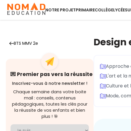
NOTRE PROJET
PRIMAIRE
COLLÈGE
LYCÉE
SU
Design 
BTS MMV 2e
Approche d
💌 Premier pas vers la réussite
L'art et la
Inscrivez-vous à notre newsletter !
Culture et 
Chaque semaine dans votre boite
Mode, com
mail : conseils, contenus
pédagogiques, toutes les clés pour
la réussite de vos enfants et bien
plus ! 🎯