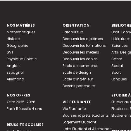
NOS MATIÈRES
ORIENTATION
BIBLIOTH
Mathématiques
Parcoursup
Droit-Eco
Histoire
Découvrir les diplômes
Littératur
Géographie
Découvrir les formations
Sciences
SVT
Découvrir les métiers
Arts-Desig
Physique Chimie
Découvrir les écoles
Santé
Anglais
Ecole de commerce
Social
Espagnol
Ecole de design
Sport
Allemand
Ecole d’ingénieur
Langues
Devenir partenaire
NOS OFFRES
ETUDIER À
Offre 2025-2026
VIE ETUDIANTE
Etudier a
Pack Réussite 4 ans
Vie Etudiante
Etudier en 
Bourses et prêts étudiants
Etudier en
Logement Etudiant
REUSSITE SCOLAIRE
Jobs Etudiant et Alternance