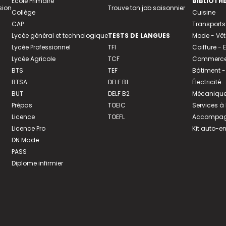
Ecole Primaire
BIBLIOTH
sion
Trouve ton job saisonnier
Collège
Cuisine
CAP
Transports
Lycée général et technologique
TESTS DE LANGUES
Mode - Vê
Lycée Professionnel
TFI
Coiffure -
Lycée Agricole
TCF
Commerce 
BTS
TEF
Bâtiment -
BTSA
DELF B1
Électricité
BUT
DELF B2
Mécanique
Prépas
TOEIC
Services à
Licence
TOEFL
Accompagn
Licence Pro
Kit auto-e
DN Made
PASS
Diplome infirmier