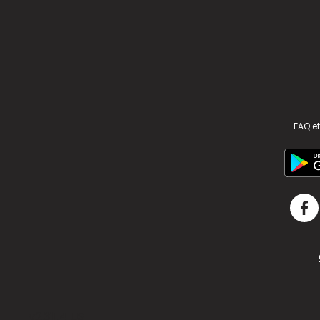
FAQ et
v2.311.4 US