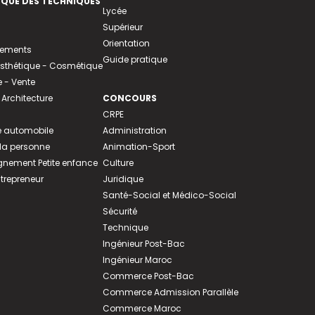
EQUE DES TECHNIQUES
Lycée
Supérieur
Orientation
tements
Guide pratique
 Esthétique - Cosmétique
- Vente
 Architecture
CONCOURS
CRPE
 automobile
Administration
 la personne
Animation-Sport
ement Petite enfance
Culture
ntrepreneur
Juridique
Santé-Social et Médico-Social
Sécurité
Technique
Ingénieur Post-Bac
Ingénieur Maroc
Commerce Post-Bac
Commerce Admission Parallèle
Commerce Maroc