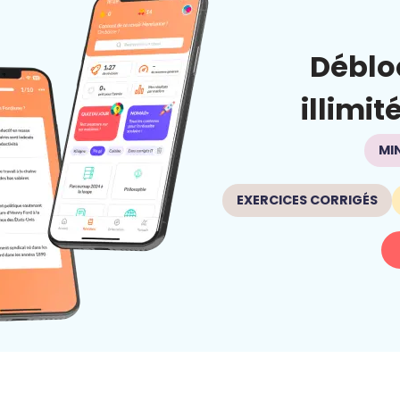
Déblo
illimit
MI
EXERCICES CORRIGÉS