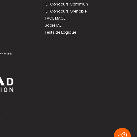
IEP Concours Commun
IEP Concours Grenoble
TAGE MAGE
Score IAE
Tests de Logique
tialité
s