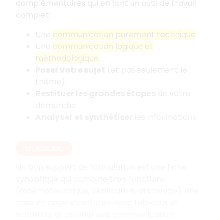
complémentaires qui en font un outil de travail
complet
:
Une
communication purement technique
.
Une
communication logique et
méthodologique
.
Poser votre sujet
(et pas seulement le
thème).
Restituer les grandes étapes
de votre
démarche.
Analyser et synthétiser
les informations.
EN RÉSUMÉ
Un bon support de formulation est une fiche
synoptique qui combine trois fonctions
(mnémotechnique, vérification, archivage), une
mise en page structurée avec tableaux et
schémas, et permet une communication