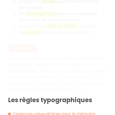
En quoi vos
études
vous ont servi lors de
votre stage.
Les
prolongements
que vous envisagez
dans votre vie professionnelle.
En quoi votre
vision du métier
a évolué.
L'
expérience
que vous en avez tirée.
EN RÉSUMÉ
Un rapport de stage doit remplir trois fonctions
essentielles
: descriptive (présentation de
l'entreprise et des fonctions), analytique critique
(analyse des résultats et limites du travail), et
prospective (liens entre formation, expérience
et développement professionnel futur).
Les règles typographiques
Exigences universitaires pour le mémoire