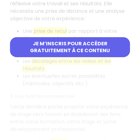
réflexive votre travail et ses résultats. Elle
nécessite une prise de distance et une analyse
objective de votre expérience
:
Une
prise de recul
par rapport à votre
démarche et à vos résultats.
JE M’INSCRIS POUR ACCÉDER
L'
apport de votre travail.
GRATUITEMENT À CE CONTENU
Les
limites de votre travail.
Les
décalages entre les visées et les
résultats.
Les éventuelles autres possibilités
(méthodes, objectifs, etc.).
3. Une fonction prospective
Cette dernière partie projette votre expérience
de stage vers l'avenir en établissant des liens
entre votre formation, votre stage et votre
développement professionnel
: