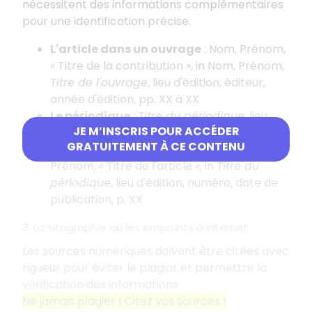
nécessitent des informations complémentaires
pour une identification précise.
L'article dans un ouvrage
: Nom, Prénom,
«
Titre de la contribution
», in Nom, Prénom,
Titre de l'ouvrage
, lieu d'édition, éditeur,
année d'édition, pp. XX à XX
Le périodique
:
Titre du périodique
, lieu
JE M’INSCRIS POUR ACCÉDER
d'édition, numéro, date de publication
GRATUITEMENT À CE CONTENU
L'article dans un périodique
: Nom,
Prénom, «
Titre de l'article
», in
Titre du
périodique
, lieu d'édition, numéro, date de
publication, p. XX
3. La sitographie ou les emprunts à internet
Les sources numériques doivent être citées avec
rigueur pour éviter le plagiat et permettre la
vérification des informations.
Ne jamais plagier
! Citez vos sources
!