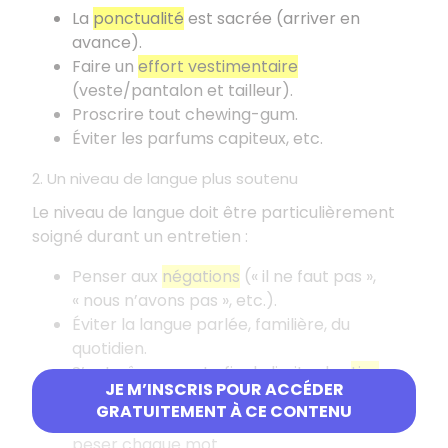
La
ponctualité
est sacrée (arriver en
avance).
Faire un
effort vestimentaire
(veste/pantalon et tailleur).
Proscrire tout chewing-gum.
Éviter les parfums capiteux, etc.
2. Un niveau de langue plus soutenu
Le niveau de langue doit être particulièrement
soigné durant un entretien
:
Penser aux
négations
(«
il ne faut pas
»,
«
nous n’avons pas
», etc.).
Éviter la langue parlée, familière, du
quotidien.
S’entraîner avant afin de limiter les
tics
JE M’INSCRIS POUR ACCÉDER
verbaux
(bah, heu, etc.).
GRATUITEMENT À CE CONTENU
S’entraîner avant à parler lentement, à
peser chaque mot.