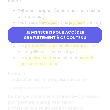
nature.
Éviter de souligner (code manuscrit destiné
à l'imprimeur)
Les titres d'
ouvrages
et de
journaux
sont en
italique
JE M’INSCRIS POUR ACCÉDER
Les titres d'
articles de revues ou de
GRATUITEMENT À CE CONTENU
journaux
sont entre
guillemets
Les
propos d'auteurs ou de collègues
sont
entre guillemets (sans italique)
Les
appels de notes
se placent
avant le
signe de ponctuation
Exemple
«
L'éducation est l'arme la plus puissante
»
.
1
3. Marges du document
Les marges doivent être définies avec précision
pour permettre une présentation
professionnelle et une reliure adéquate.