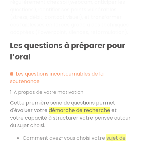
régulièrement chez soi (webcam, anticiper les
questions), identifier ses points vulnérables
(stress, débit, contact visuel), et transformer
ces faiblesses en forces grâce à des techniques
adaptées (Powerpoint, silences, reformulation).
Les questions à préparer pour
l’oral
Les questions incontournables de la
soutenance
1. À propos de votre motivation
Cette première série de questions permet
d'évaluer votre
démarche de recherche
et
votre capacité à structurer votre pensée autour
du sujet choisi.
Comment avez-vous choisi votre
sujet de