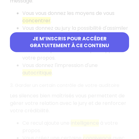
message.
Vous vous donnez les moyens de vous
concentrer
.
Vous donnez au jury la possibilité d'assimiler
ce que vous avez dit.
JE M’INSCRIS POUR ACCÉDER
Vous créez un
effet de suspense
.
GRATUITEMENT À CE CONTENU
Vous faites preuve de recul par rapport à
votre propos.
Vous donnez l'impression d'une
autocritique
.
3. Garder un certain contrôle de votre auditoire
Les silences bien maîtrisés vous permettent de
gérer votre relation avec le jury et de renforcer
votre crédibilité.
Ce recul ajoute une
intelligence
à votre
propos.
Vous créez une certaine
connivence
avec