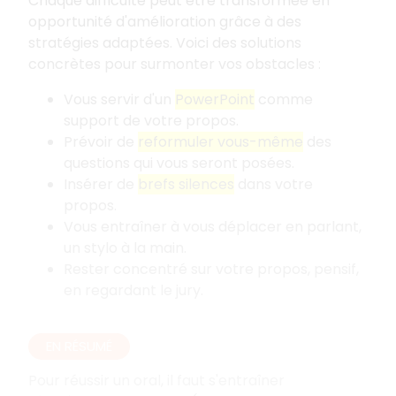
Chaque difficulté peut être transformée en
opportunité d'amélioration grâce à des
stratégies adaptées. Voici des solutions
concrètes pour surmonter vos obstacles
:
Vous servir d'un
PowerPoint
comme
support de votre propos.
Prévoir de
reformuler vous-même
des
questions qui vous seront posées.
Insérer de
brefs silences
dans votre
propos.
Vous entraîner à vous déplacer en parlant,
un stylo à la main.
Rester concentré sur votre propos, pensif,
en regardant le jury.
EN RÉSUMÉ
Pour réussir un oral, il faut s'entraîner