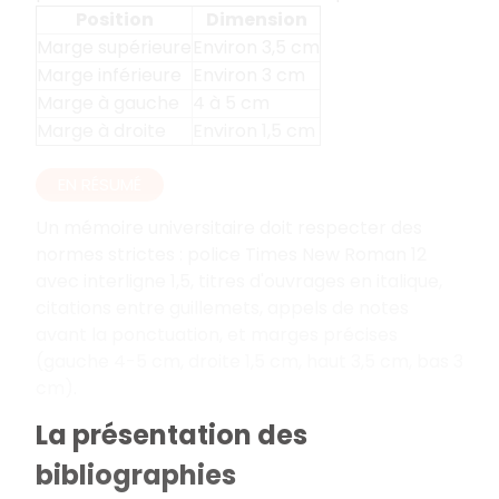
Position
Dimension
Marge supérieure
Environ 3,5 cm
Marge inférieure
Environ 3 cm
Marge à gauche
4 à 5 cm
Marge à droite
Environ 1,5 cm
EN RÉSUMÉ
Un mémoire universitaire doit respecter des
normes strictes
: police Times New Roman 12
avec interligne 1,5, titres d'ouvrages en italique,
citations entre guillemets, appels de notes
avant la ponctuation, et marges précises
(gauche 4-5 cm, droite 1,5 cm, haut 3,5 cm, bas 3
cm).
La présentation des
bibliographies