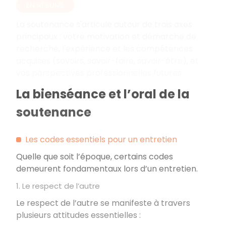
EN RÉSUMÉ
La soutenance s'articule autour de trois axes
principaux
: votre motivation et démarche de
recherche, l'expérience et les compétences
acquises (savoirs, savoir-faire, savoir-être), et
vos perspectives professionnelles futures.
La bienséance et l’oral de la
soutenance
Les codes essentiels pour un entretien
Quelle que soit l’époque, certains codes
demeurent fondamentaux lors d’un entretien.
1. Le respect de l’autre
Le respect de l’autre se manifeste à travers
plusieurs attitudes essentielles
: