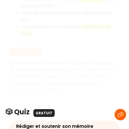
votre auditoire.
Vous apaisez les questions tatillonnes du
jury…
Vous dégagez une relative
confiance en
vous
.
EN RÉSUMÉ
L'utilisation des silences et des pauses permet
de faire de ses faiblesses un atout, d'enrichir la
communication avec le jury, et de garder le
contrôle de son auditoire en dégageant
confiance et intelligence.
🎲 Quiz
GRATUIT
Rédiger et soutenir son mémoire