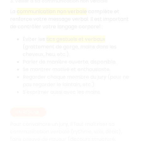
3. Veiller à sa communication non verbale
La
communication non verbale
complète et
renforce votre message verbal. Il est important
de contrôler votre langage corporel
:
Éviter les
tics gestuels et verbaux
(grattement de gorge, mains dans les
cheveux, heu, etc.).
Parler de manière ouverte, disponible.
Se montrer motivé et enthousiaste.
Regarder chaque membre du jury (pour ne
pas regarder le lointain, etc.).
S'exprimer aussi avec les mains.
EN RÉSUMÉ
Pour convaincre un jury, il faut maîtriser sa
communication verbale (rythme, voix, débit),
faire preuve de rigueur (discours structuré,