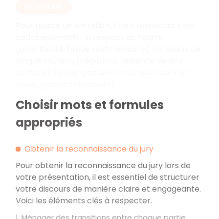
EN RÉSUMÉ
Pour réussir un entretien, il faut respecter trois
codes essentiels
: le respect de l’autre
(ponctualité, tenue vestimentaire), un niveau de
langue soutenu (négations, absence de tics
verbaux), et une gestuelle maîtrisée (contact
visuel, gestes appropriés).
Choisir mots et formules
appropriés
Obtenir la reconnaissance du jury
Pour obtenir la reconnaissance du jury lors de
votre présentation, il est essentiel de structurer
votre discours de manière claire et engageante.
Voici les éléments clés à respecter.
1. Ménager des transitions entre chaque partie