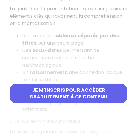
La qualité de la présentation repose sur plusieurs
éléments clés qui favorisent la compréhension
et la mémorisation
:
Une série de
tableaux séparés par des
titres
, sur une seule page.
Des
sous-titres
permettant de
comprendre votre démarche
méthodologique.
Un
raisonnement
, une connexion logique
rendus visibles.
Une mise au jour de l'
état de connaissance
JE M’INSCRIS POUR ACCÉDER
initial
et de l'
état de connaissance final.
GRATUITEMENT À CE CONTENU
Des
textes périphériques
et des
schémas.
3. Le but de la fiche synoptique
La fiche synoptique vise plusieurs objectifs