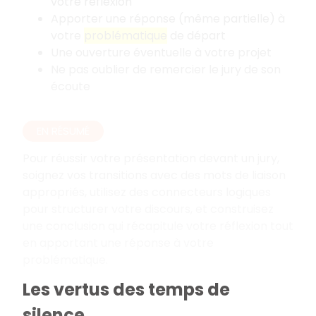
votre réflexion
Apporter une réponse (même partielle) à
votre
problématique
de départ
Une ouverture éventuelle à votre projet
Ne pas oublier de remercier le jury de son
écoute
EN RÉSUMÉ
Pour réussir votre présentation devant un jury,
soignez vos transitions avec des mots de liaison
appropriés, utilisez des connecteurs logiques
pour structurer votre discours, et construisez
une conclusion qui récapitule votre réflexion tout
en apportant une réponse à votre
problématique.
Les vertus des temps de
silence