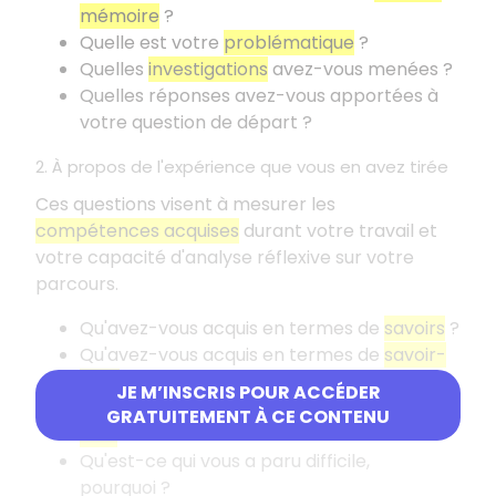
mémoire
?
Quelle est votre
problématique
?
Quelles
investigations
avez-vous menées
?
Quelles réponses avez-vous apportées à
votre question de départ
?
2. À propos de l'expérience que vous en avez tirée
Ces questions visent à mesurer les
compétences acquises
durant votre travail et
votre capacité d'analyse réflexive sur votre
parcours.
Qu'avez-vous acquis en termes de
savoirs
?
Qu'avez-vous acquis en termes de
savoir-
faire
?
JE M’INSCRIS POUR ACCÉDER
Qu'avez-vous acquis en termes de
savoir-
GRATUITEMENT À CE CONTENU
être
?
Qu'est-ce qui vous a paru difficile,
pourquoi
?