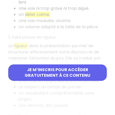
lent.
Une voix ni trop grave ni trop aiguë.
Un
débit calme.
Une voix modulée, vivante.
Un volume adapté à la taille de la pièce.
2. Faire preuve de rigueur
La
rigueur
dans la présentation permet de
structurer efficacement votre discours et de
maintenir l'attention du jury. Elle se traduit par
:
Un
discours structuré
(introduction,
JE M’INSCRIS POUR ACCÉDER
transitions récapitulatives, conclusion).
GRATUITEMENT À CE CONTENU
Une mise en avant des points essentiels.
Le respect du temps de parole.
Un vocabulaire compréhensible, sans
jargon.
Des silences, des pauses.