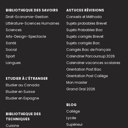
BIBLIOTHEQUE DES SAVOIRS
ASTUCES RÉVISIONS
Droit-Economie-Gestion
Conseils et Méthodo
Littérature-Sciences Humaines
Sujets probables Brevet
Sciences
Sujets Probables Bac
Arts-Design-Spectacle
Sujets corrigés Brevet
Santé
Sujets corrigés Bac
Social
Corrigés Bac de Français
Sport
Calendrier Parcoursup 2026
Langues
Calendrier vacances scolaires
Orientation Post Bac
Orientation Post Collège
ETUDIER À L’ÉTRANGER
Mon master
Etudier au Canada
Grand Oral 2026
Etudier en Suisse
Etudier en Espagne
BLOG
Collège
BIBLIOTHEQUE DES
Lycée
TECHNIQUES
Supérieur
Cuisine