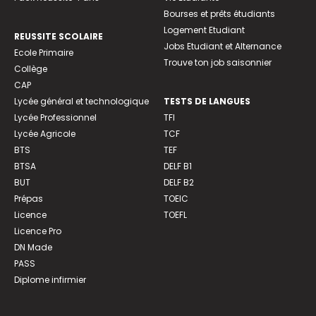
Bourses et prêts étudiants
Logement Etudiant
REUSSITE SCOLAIRE
Jobs Etudiant et Alternance
Ecole Primaire
Trouve ton job saisonnier
Collège
CAP
Lycée général et technologique
TESTS DE LANGUES
Lycée Professionnel
TFI
Lycée Agricole
TCF
BTS
TEF
BTSA
DELF B1
BUT
DELF B2
Prépas
TOEIC
Licence
TOEFL
Licence Pro
DN Made
PASS
Diplome infirmier