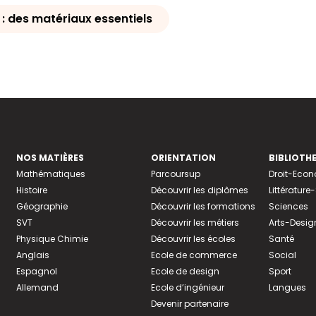
s : des matériaux essentiels
NOS MATIÈRES
ORIENTATION
BIBLIOTH
Mathématiques
Parcoursup
Droit-Eco
Histoire
Découvrir les diplômes
Littératur
Géographie
Découvrir les formations
Sciences
SVT
Découvrir les métiers
Arts-Desig
Physique Chimie
Découvrir les écoles
Santé
Anglais
Ecole de commerce
Social
Espagnol
Ecole de design
Sport
Allemand
Ecole d’ingénieur
Langues
Devenir partenaire