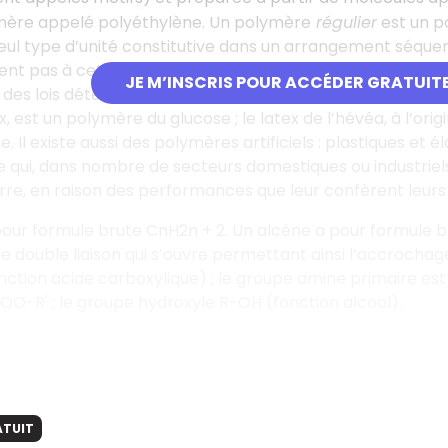
mère appelé polyéthylène. Un polymère
régulier
est un p
eul type d’unité constitutive dans un arrangement séquent
nt pas à cette loi, il est dit
irrégulier.
Lorsqu’un polymère r
JE M’INSCRIS POUR ACCÉDER GRATUIT
 des lois déterminées, on parle de
copolymère
. Il existe
, est un polymère du glucose
; le latex de l’hévéa, à l’o
e. Il existe aussi des polymères artificiels
: plastiques et 
 qui, dans nombre de secteurs domestiques ou industriels, 
rre, en raison des performances que leur confèrent leurs
our formule brute CnH2n + 2. Un alcène a pour formule br
 double liaison qui s’ouvre permettant ainsi l’accrochag
nction acide carboxylique)
; le groupe amine primaire es
COO-R'
; le groupe hydroxyle R-OH (fonction alcool).
ATUIT