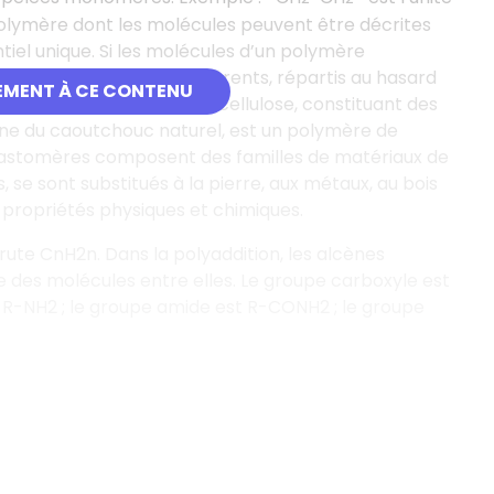
olymère dont les molécules peuvent être décrites
iel unique. Si les molécules d’un polymère
enferme des motifs différents, répartis au hasard
EMENT À CE CONTENU
 des polymères naturels
: la cellulose, constituant des
rigine du caoutchouc naturel, est un polymère de
élastomères composent des familles de matériaux de
se sont substitués à la pierre, aux métaux, au bois
 propriétés physiques et chimiques.
ute CnH2n. Dans la polyaddition, les alcènes
e des molécules entre elles. Le groupe carboxyle est
t R-NH2
; le groupe amide est R-CONH2
; le groupe