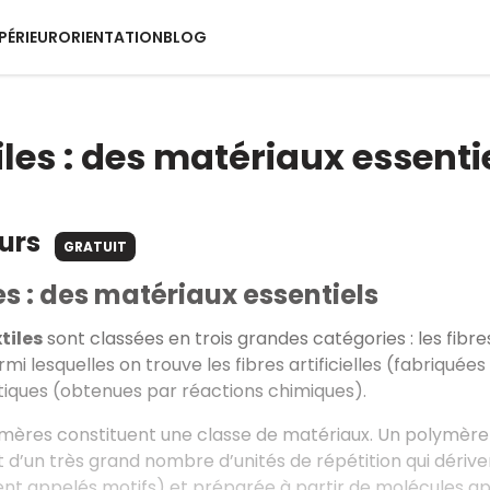
PÉRIEUR
ORIENTATION
BLOG
iles : des matériaux essenti
ours
GRATUIT
les : des matériaux essentiels
tiles
sont classées en trois grandes catégories
: les fibr
mi lesquelles on trouve les fibres artificielles (fabriquée
tiques (obtenues par réactions chimiques).
ymères constituent une classe de matériaux. Un polymè
 d’un très grand nombre d’unités de répétition qui dériv
nt appelés motifs) et préparée à partir de molécules 