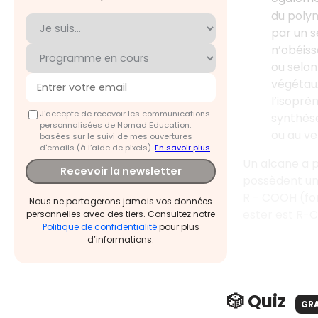
du poly
par un s
n’obéisse
ou selon
végétaux
l’isoprèn
J'accepte de recevoir les communications
synthèse
personnalisées de Nomad Education,
ou au ve
basées sur le suivi de mes ouvertures
d'emails (à l’aide de pixels).
En savoir plus
Un alcane a p
Recevoir la newsletter
possèdent une
R - COOH (fo
Nous ne partagerons jamais vos données
ester est R-
personnelles avec des tiers. Consultez notre
Politique de confidentialité
pour plus
d’informations.
🎲 Quiz
GR