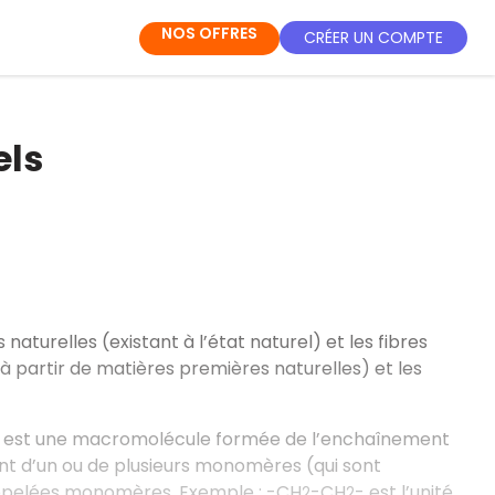
NOS OFFRES
CRÉER UN COMPTE
els
es naturelles (existant à l’état naturel) et les fibres
s à partir de matières premières naturelles) et les
re est une macromolécule formée de l’enchaînement
ent d’un ou de plusieurs monomères (qui sont
appelées monomères. Exemple
: -CH
-CH
- est l’unité
2
2