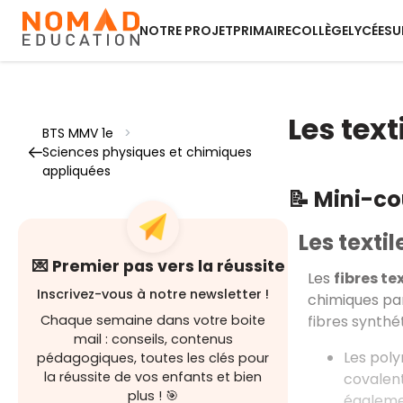
NOTRE PROJET
PRIMAIRE
COLLÈGE
LYCÉE
SU
Les text
BTS MMV 1e
>
Sciences physiques et chimiques
appliquées
📝 Mini-c
Les texti
💌 Premier pas vers la réussite
Les
fibres tex
Inscrivez-vous à notre newsletter !
chimiques par
fibres synthé
Chaque semaine dans votre boite
mail : conseils, contenus
Les pol
pédagogiques, toutes les clés pour
la réussite de vos enfants et bien
covalent
plus ! 🎯
égaleme