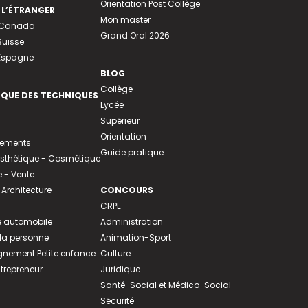
Orientation Post Collège
 L’ÉTRANGER
Mon master
u Canada
Grand Oral 2026
Suisse
 Espagne
BLOG
Collège
EQUE DES TECHNIQUES
Lycée
Supérieur
Orientation
tements
Guide pratique
 Esthétique - Cosmétique
- Vente
 Architecture
CONCOURS
CRPE
 automobile
Administration
 la personne
Animation-Sport
ement Petite enfance
Culture
ntrepreneur
Juridique
Santé-Social et Médico-Social
Sécurité