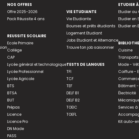
NOS OFFRES
ETUDIER À
Offre 2025-2026
VIE ETUDIANTE
Etudier a
Pack Réussite 4 ans
Vie Etudiante
Etudier en 
Bourses et prêts étudiants
Etudier en
Logement Etudiant
REUSSITE SCOLAIRE
Jobs Etudiant et Alternance
Ecole Primaire
BIBLIOTH
sion
Trouve ton job saisonnier
Collège
Cuisine
CAP
Transports
Lycée général et technologique
TESTS DE LANGUES
Mode - Vê
Lycée Professionnel
TFI
Coiffure -
Lycée Agricole
TCF
Commerce 
BTS
TEF
Bâtiment -
BTSA
DELF B1
Électricité
BUT
DELF B2
Mécanique
Prépas
TOEIC
Services à
Licence
TOEFL
Accompagn
Licence Pro
Kit auto-e
DN Made
PASS