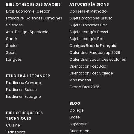
BIBLIOTHEQUE DES SAVOIRS
ASTUCES RÉVISIONS
Droit-Economie-Gestion
Conseils et Méthodo
Littérature-Sciences Humaines
Sujets probables Brevet
Sciences
Sujets Probables Bac
Arts-Design-Spectacle
Sujets corrigés Brevet
Santé
Sujets corrigés Bac
Social
Corrigés Bac de Français
Sport
Calendrier Parcoursup 2026
Langues
Calendrier vacances scolaires
Orientation Post Bac
Orientation Post Collège
ETUDIER À L’ÉTRANGER
Mon master
Etudier au Canada
Grand Oral 2026
Etudier en Suisse
Etudier en Espagne
BLOG
Collège
BIBLIOTHEQUE DES
Lycée
TECHNIQUES
Supérieur
Cuisine
Orientation
Transports