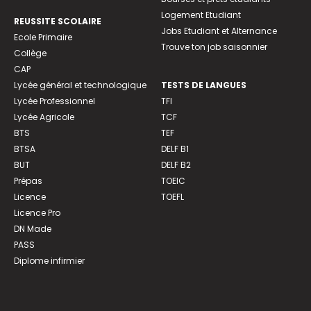
Logement Etudiant
REUSSITE SCOLAIRE
Jobs Etudiant et Alternance
Ecole Primaire
Trouve ton job saisonnier
Collège
CAP
Lycée général et technologique
TESTS DE LANGUES
Lycée Professionnel
TFI
Lycée Agricole
TCF
BTS
TEF
BTSA
DELF B1
BUT
DELF B2
Prépas
TOEIC
Licence
TOEFL
Licence Pro
DN Made
PASS
Diplome infirmier