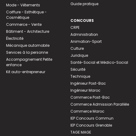
Guide pratique
Mode - Vêtements
Coiffure - Esthétique -
Cosmétique
CONCOURS
Commerce - Vente
CRPE
Bâtiment - Architecture
Administration
Électricité
Animation-Sport
Mécanique automobile
Culture
Services à la personne
Juridique
Accompagnement Petite
Santé-Social et Médico-Social
enfance
Sécurité
Kit auto-entrepreneur
Technique
Ingénieur Post-Bac
Ingénieur Maroc
Commerce Post-Bac
Commerce Admission Parallèle
Commerce Maroc
IEP Concours Commun
IEP Concours Grenoble
TAGE MAGE