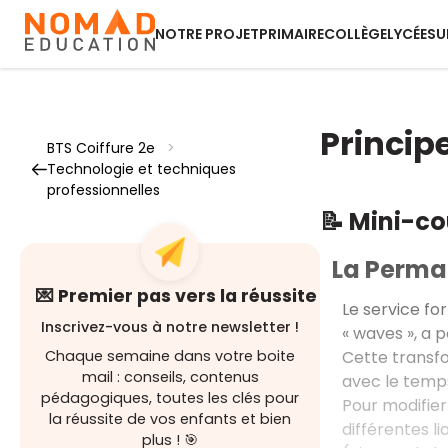
NOTRE PROJET
PRIMAIRE
COLLÈGE
LYCÉE
SU
Princip
BTS Coiffure 2e
>
Technologie et techniques
professionnelles
📝 Mini-c
La Perma
💌 Premier pas vers la réussite
Le service fo
Inscrivez-vous à notre newsletter !
«
waves
», a 
Cette transfo
Chaque semaine dans votre boite
mail : conseils, contenus
avec le temp
pédagogiques, toutes les clés pour
Pour modifier
la réussite de vos enfants et bien
différentes l
plus ! 🎯