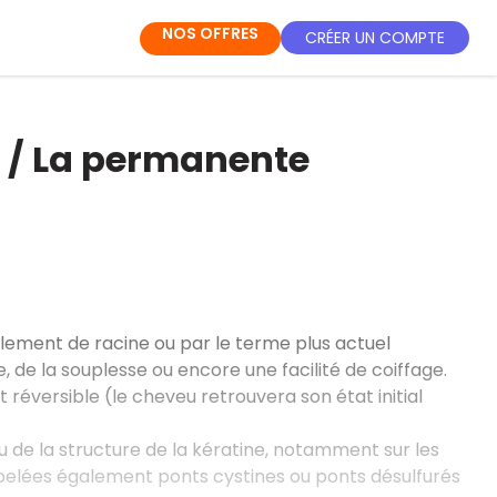
NOS OFFRES
CRÉER UN COMPTE
e / La permanente
llement de racine ou par le terme plus actuel
 de la souplesse ou encore une facilité de coiffage.
réversible (le cheveu retrouvera son état initial
au de la structure de la kératine, notamment sur les
 appelées également ponts cystines ou ponts désulfurés