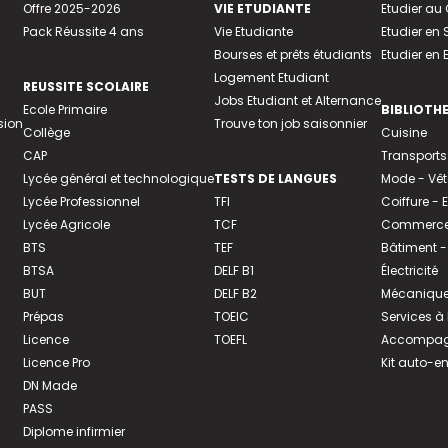
Offre 2025-2026
VIE ETUDIANTE
Etudier a
Pack Réussite 4 ans
Vie Etudiante
Etudier en 
Bourses et prêts étudiants
Etudier en
Logement Etudiant
REUSSITE SCOLAIRE
Jobs Etudiant et Alternance
Ecole Primaire
BIBLIOTH
sion
Trouve ton job saisonnier
Collège
Cuisine
CAP
Transports
Lycée général et technologique
TESTS DE LANGUES
Mode - Vê
Lycée Professionnel
TFI
Coiffure -
Lycée Agricole
TCF
Commerce 
BTS
TEF
Bâtiment -
BTSA
DELF B1
Électricité
BUT
DELF B2
Mécanique
Prépas
TOEIC
Services à
Licence
TOEFL
Accompagn
Licence Pro
Kit auto-e
DN Made
PASS
Diplome infirmier