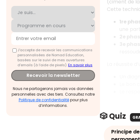
(ciment de la
Cette techniq
1re pha
une part
2e phas
3e phas
J'accepte de recevoir les communications
ressoude
personnalisées de Nomad Education,
basées sur le suivi de mes ouvertures
La réussite d
d'emails (à l’aide de pixels).
En savoir plus
Recevoir la newsletter
Un diagn
Le bon c
Nous ne partagerons jamais vos données
Le respe
personnelles avec des tiers. Consultez notre
Politique de confidentialité
pour plus
d’informations.
🎲 Quiz
GR
Principe de
permanent