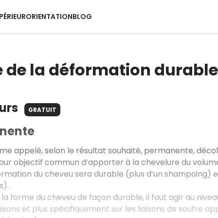
PÉRIEUR
ORIENTATION
BLOG
e de la déformation durabl
ours
GRATUIT
nente
rme appelé, selon le résultat souhaité, permanente, déco
pour objectif commun d’apporter à la chevelure du volume,
rmation du cheveu sera durable (plus d’un shampoing) et 
s).
 la forme du cheveu de façon durable, il faut agir au nive
iaisons et plus spécifiquement sur les liaisons de soufre