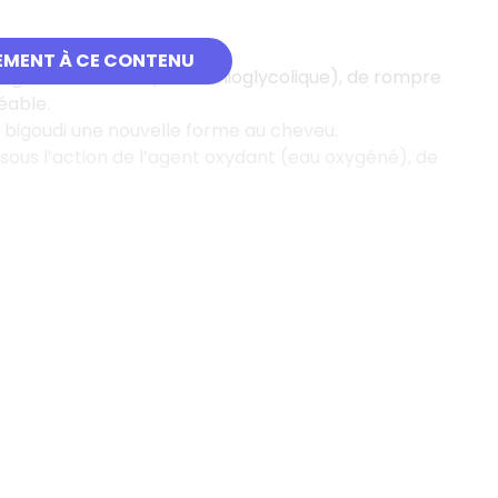
EMENT À CE CONTENU
 l’agent réducteur (acide thioglycolique), de rompre
éable.
e bigoudi une nouvelle forme au cheveu.
 sous l’action de l’agent oxydant (eau oxygéné), de