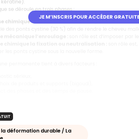
 kératine).
ue se déroule en trois phases
:
JE M’INSCRIS POUR ACCÉDER GRATUIT
se chimique la réduction
:
son rôle est, sous l’action de
ie des ponts cystine (30
%) afin de rendre le cheveu mall
e mécanique l’enroulage
:
son rôle est d’imposer par l
e chimique la fixation ou neutralisation
:
son rôle est,
r les ponts cystine sous la nouvelle forme.
’une permanente tient à divers facteurs
:
ostic sérieux,
hoix de produits et supports (bigoudi),
ct des phases et des temps de pause.
ATUIT
 la déformation durable / La
e