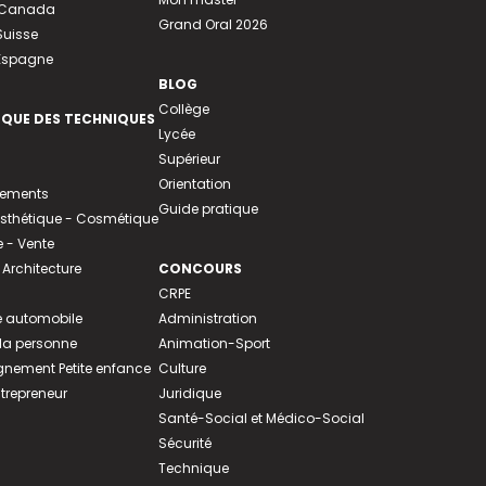
u Canada
Grand Oral 2026
Suisse
 Espagne
BLOG
Collège
EQUE DES TECHNIQUES
Lycée
Supérieur
Orientation
tements
Guide pratique
 Esthétique - Cosmétique
- Vente
 Architecture
CONCOURS
CRPE
 automobile
Administration
 la personne
Animation-Sport
ement Petite enfance
Culture
ntrepreneur
Juridique
Santé-Social et Médico-Social
Sécurité
Technique