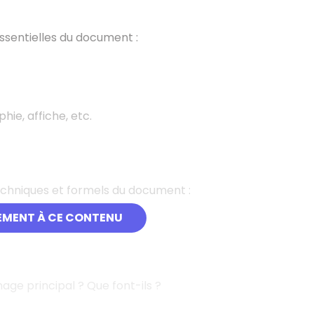
essentielles du document
:
hie, affiche, etc.
echniques et formels du document
:
EMENT À CE CONTENU
nage principal
? Que font-ils
?