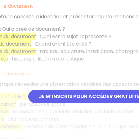
er le document
tape consiste à identifier et présenter les informations 
: Qui a créé ce document
?
e du document
: Quel est le sujet représenté
?
 du document
: Quand a-t-il été créé
?
re du document
: tableau, sculpture, installation, photograp
exte
: historique, littéraire, artistique
r le document
étape nécessite une observation détaillée des aspects t
JE M’INSCRIS POUR ACCÉDER GRATUIT
ique utilisée
: huile sur toile, photographie, dessin, etc.
osition
: perspective, plans
eurs
: monochromie, couleurs chaudes, couleurs froides
re
: clair-obscur, ombres
sonnages
: Combien de personnages
? Y-a-t-il un person
 le document