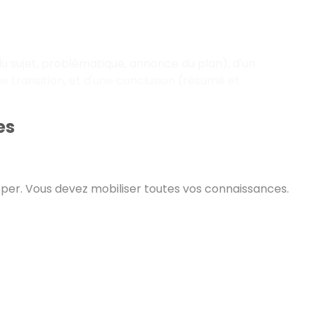
u sujet, problématique, annonce du plan), d'un
transition, et d'une conclusion (résumé et
es
opper. Vous devez mobiliser toutes vos connaissances.