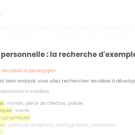
ssertation se compose d'une introduction (présentation d
 en 2 parties avec 2 arguments chacune reliées par une 
ique).
e personnelle : la recherche d'exempl
des idées à développer
ujet bien analysé, vous allez rechercher les idées à dével
aissances à mobiliser
es
: roman, pièce de théâtre, poésie
iques
: essais
ographiques
ues
: peinture, sculpture, photographie, installation
es