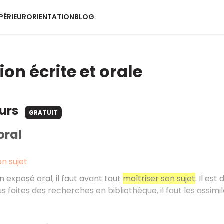
PÉRIEUR
ORIENTATION
BLOG
on écrite et orale
ours
GRATUIT
oral
on sujet
n exposé oral, il faut avant tout
maîtriser son sujet
. Il es
us faites des recherches en bibliothèque, il faut les assi