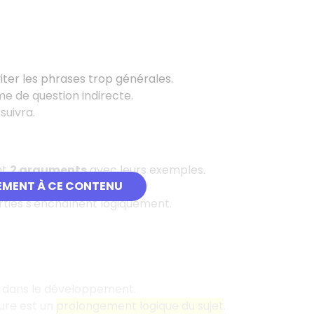
viter les phrases trop générales.
rme de question indirecte.
suivra.
nt
2 arguments
avec leurs exemples.
EMENT À CE CONTENU
rties s'enchaînent logiquement.
t dans le développement.
ture est un
prolongement logique du sujet
.