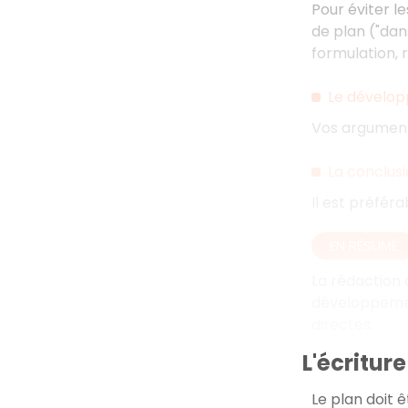
Pour éviter l
de plan ("dan
formulation, 
Le dévelo
Vos argument
La conclus
Il est préfér
EN RÉSUMÉ
La rédaction d
développement
directes.
L'écriture
Le plan doit 