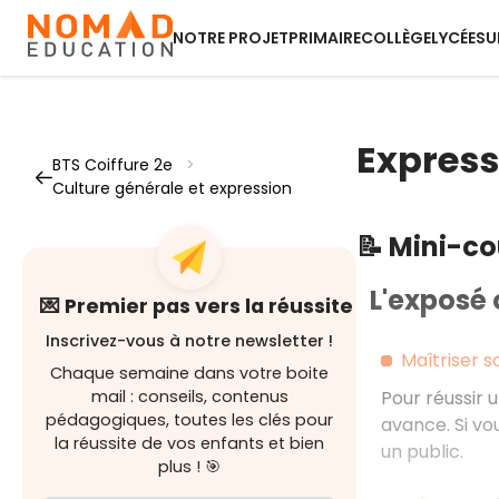
NOTRE PROJET
PRIMAIRE
COLLÈGE
LYCÉE
SU
Expressi
BTS Coiffure 2e
>
Culture générale et expression
📝 Mini-c
L'exposé 
💌 Premier pas vers la réussite
Inscrivez-vous à notre newsletter !
Maîtriser s
Chaque semaine dans votre boite
mail : conseils, contenus
Pour réussir u
pédagogiques, toutes les clés pour
avance. Si vo
la réussite de vos enfants et bien
un public.
plus ! 🎯