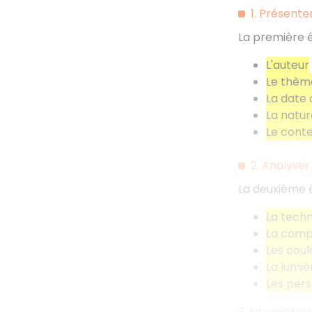
1. Présent
La première é
L'auteur
Le thèm
La date
La natu
Le cont
2. Analyse
La deuxième 
La techn
La comp
Les coul
La lumiè
Les per
3. Interpréter