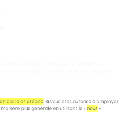
ent
:
e
?
le document (auteur, date, nature, contexte),
umière, personnages), et interpréter son message
on claire et précise
. Si vous êtes autorisé à employer
 manière plus générale en utilisant le «
nous
».