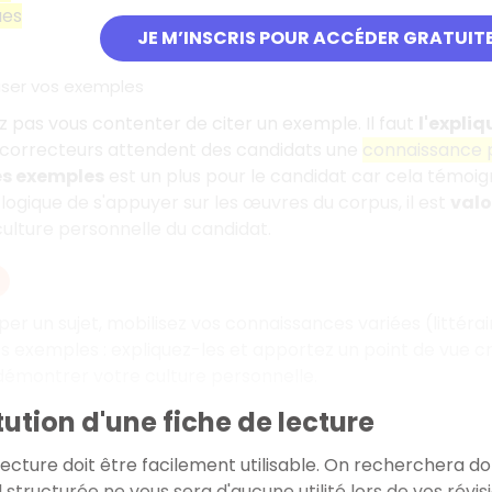
ues
JE M’INSCRIS POUR ACCÉDER GRATUIT
ser vos exemples
 pas vous contenter de citer un exemple. Il faut
l'expliq
 correcteurs attendent des candidats une
connaissance 
es exemples
est un plus pour le candidat car cela témoign
 logique de s'appuyer sur les œuvres du corpus, il est
valo
ulture personnelle du candidat.
r un sujet, mobilisez vos connaissances variées (littéraires
os exemples
: expliquez-les et apportez un point de vue cri
démontrer votre culture personnelle.
tution d'une fiche de lecture
lecture doit être facilement utilisable. On recherchera d
structurée ne vous sera d'aucune utilité lors de vos révisi