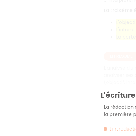
La troisième
L'objecti
L'intérê
La port
EN RÉSUMÉ
L'analyse d'u
analyser ses 
(objectif, int
L'écritur
La rédaction 
la première p
L'introduct