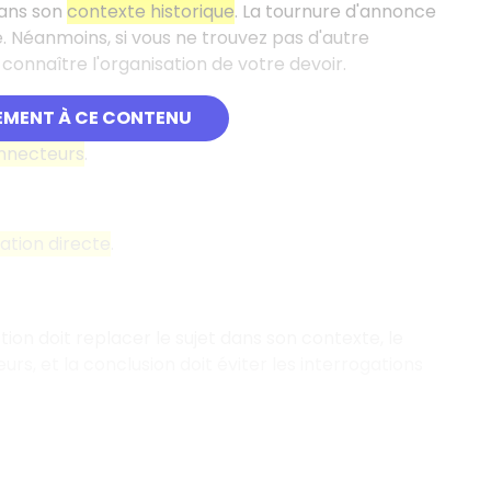
dans son
contexte historique
. La tournure d'annonce
e. Néanmoins, si vous ne trouvez pas d'autre
connaître l'organisation de votre devoir.
EMENT À CE CONTENU
nnecteurs
.
ation directe
.
ction doit replacer le sujet dans son contexte, le
 et la conclusion doit éviter les interrogations