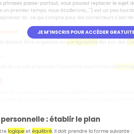
es phrases passe-partout, vous pouvez replacer le sujet 
s un premier temps, nous étudierons,...") est un peu lourd
reprenez-la
: ce qui compte pour les correcteurs c'est de 
ppement
JE M’INSCRIS POUR ACCÉDER GRATUIT
s doivent être organisés en
paragraphes
liés par des
co
ion
able de ne pas présenter l'ouverture sous forme d'
interrog
oit être claire et précise en utilisant le «
nous
». L'introdu
 doit être organisé en paragraphes avec des connecteurs,
 personnelle : établir le plan
être
logique
et
équilibré
. Il doit prendre la forme suivante
: