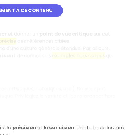
EMENT À CE CONTENU
uer
et donner un
point de vue critique
sur cet
précise
des références citées.
e d'une culture générale étendue. Par ailleurs,
risant
de donner des
exemples hors corpus
qui
, artistiques, historiques, etc.). Ne citez pas
tique. Privilégiez la variété et les références hors
onc la
précision
et la
concision
. Une fiche de lecture
ons.