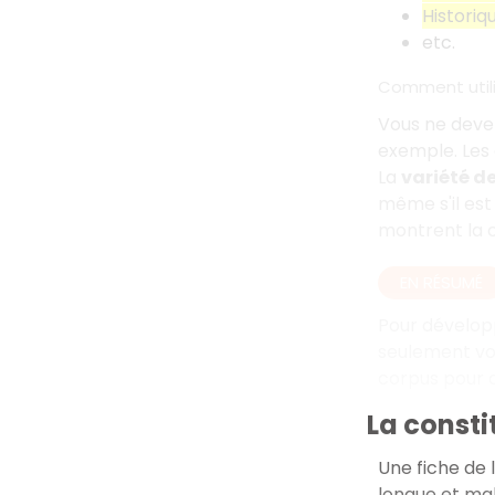
Historiq
etc.
Comment utili
Vous ne devez
exemple. Les
La
variété d
même s'il est
montrent la c
EN RÉSUMÉ
Pour développe
seulement v
corpus pour 
La consti
Une fiche de 
longue et mal 