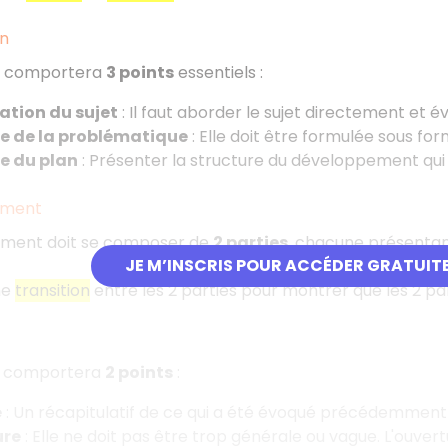
on
on comportera
3 points
essentiels
:
ation du sujet
: Il faut aborder le sujet directement et é
 de la problématique
: Elle doit être formulée sous fo
e du plan
: Présenter la structure du développement qui 
ement
ment doit se composer de
2 parties
, chacune présenta
JE M’INSCRIS POUR ACCÉDER GRATUIT
une
transition
entre les 2 parties pour montrer que les 2 pa
n comportera
2 points
:
é
: Un récapitulatif de ce qui a été évoqué précédemmen
ure
: Elle ne doit pas être trop générale ou vague. L'ouver