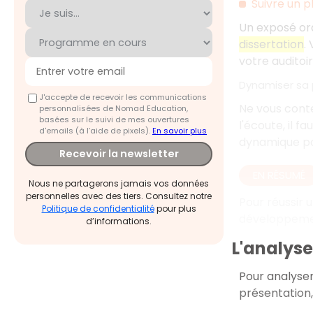
Suivre un p
Un exposé ora
dissertation
.
votre auditoir
Dynamiser sa 
J'accepte de recevoir les communications
Ne vous conte
personnalisées de Nomad Education,
basées sur le suivi de mes ouvertures
l'écoute, il fa
d'emails (à l’aide de pixels).
En savoir plus
dynamique po
Recevoir la newsletter
EN RÉSUMÉ
Nous ne partagerons jamais vos données
personnelles avec des tiers. Consultez notre
Pour réussir u
Politique de confidentialité
pour plus
développement
d’informations.
L'analys
Pour analyser
présentation,