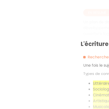
EN RÉSUMÉ
Un plan de di
développement
ouverture log
L'écritur
Recherche 
Une fois le s
Types de conn
Littérair
Sociolog
Cinémat
Artistiq
Musical