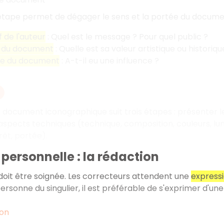
 étape permet de dégager le sens et la portée du docum
f de l'auteur
: Quel est le message
? Pour quel public
?
t du document
: Quelle est sa valeur artistique ou historiqu
ée du document
: A-t-il eu une influence
?
n document iconographique suit trois étapes
: présenter 
aspects techniques (technique, composition, couleurs, l
érêt, portée).
e personnelle : la rédaction
doit être soignée. Les correcteurs attendent une
expressi
ersonne du singulier, il est préférable de s'exprimer d'une
ion