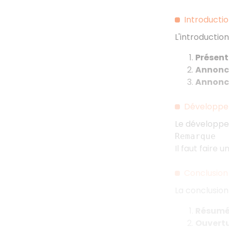
Introducti
L'introducti
Présent
Annonce
Annonc
Développ
Le développe
Remarque
Il faut faire 
Conclusion
La conclusio
Résum
Ouvert