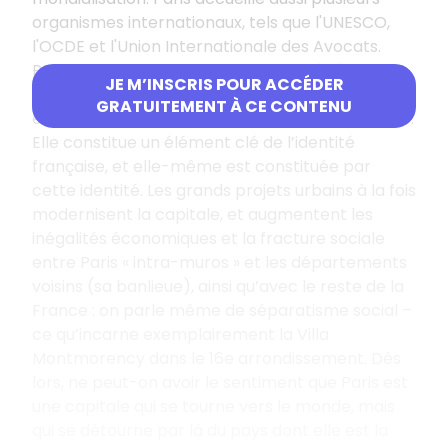
organismes internationaux, tels que l'UNESCO,
l'OCDE et l'Union Internationale des Avocats.
Pourtant, Paris par son histoire est liée à la
JE M’INSCRIS POUR ACCÉDER
construction de l’État et de la nation française,
GRATUITEMENT À CE CONTENU
et son espace garde les traces de cette histoire.
Elle constitue un élément clé de l’identité
française, et elle-même est constituée par
cette identité. Les grands projets urbains à la fois
modernisent la capitale, et augmentent les
inégalités économiques et la fracture sociale
entre Paris « intra-muros » et les départements
voisins (sa banlieue), ainsi qu’avec le reste de la
France : on parle même de séparatisme social –
ce qu’incarne exemplairement la Villa
Montmorency dans le 16e arrondissement. Dès
lors, ne peut-on avoir le sentiment que Paris est
une capitale qui se tourne vers le monde, mais
qui se détourne par là du pays dont elle est la