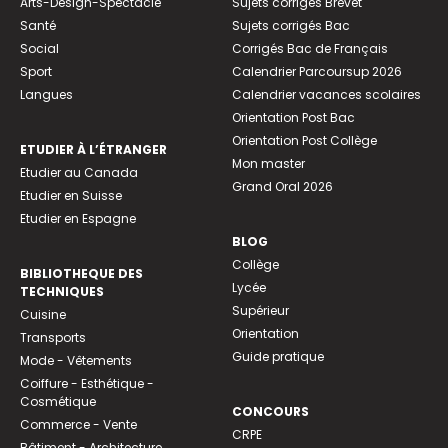
Arts-Design-Spectacle
Sujets corrigés Brevet
Santé
Sujets corrigés Bac
Social
Corrigés Bac de Français
Sport
Calendrier Parcoursup 2026
Langues
Calendrier vacances scolaires
Orientation Post Bac
Orientation Post Collège
ETUDIER À L’ÉTRANGER
Mon master
Etudier au Canada
Grand Oral 2026
Etudier en Suisse
Etudier en Espagne
BLOG
Collège
BIBLIOTHEQUE DES
Lycée
TECHNIQUES
Supérieur
Cuisine
Orientation
Transports
Guide pratique
Mode - Vêtements
Coiffure - Esthétique -
Cosmétique
CONCOURS
Commerce - Vente
CRPE
Bâtiment - Architecture