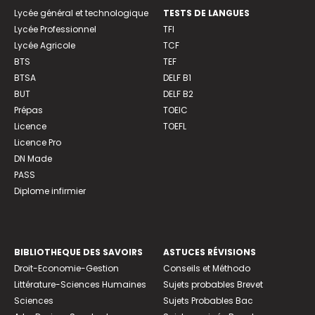
Lycée général et technologique
TESTS DE LANGUES
Lycée Professionnel
TFI
Lycée Agricole
TCF
BTS
TEF
BTSA
DELF B1
BUT
DELF B2
Prépas
TOEIC
Licence
TOEFL
Licence Pro
DN Made
PASS
Diplome infirmier
BIBLIOTHEQUE DES SAVOIRS
ASTUCES RÉVISIONS
Droit-Economie-Gestion
Conseils et Méthodo
Littérature-Sciences Humaines
Sujets probables Brevet
Sciences
Sujets Probables Bac