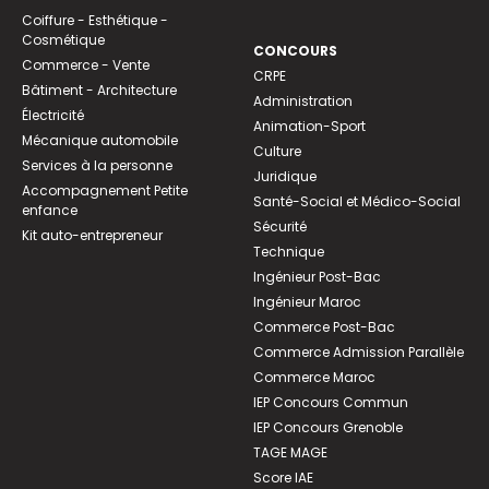
Coiffure - Esthétique -
Cosmétique
CONCOURS
Commerce - Vente
CRPE
Bâtiment - Architecture
Administration
Électricité
Animation-Sport
Mécanique automobile
Culture
Services à la personne
Juridique
Accompagnement Petite
Santé-Social et Médico-Social
enfance
Sécurité
Kit auto-entrepreneur
Technique
Ingénieur Post-Bac
Ingénieur Maroc
Commerce Post-Bac
Commerce Admission Parallèle
Commerce Maroc
IEP Concours Commun
IEP Concours Grenoble
TAGE MAGE
Score IAE