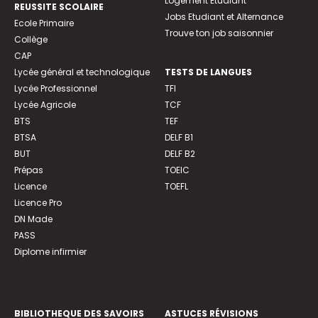
Logement Etudiant
REUSSITE SCOLAIRE
Jobs Etudiant et Alternance
Ecole Primaire
Trouve ton job saisonnier
Collège
CAP
Lycée général et technologique
TESTS DE LANGUES
Lycée Professionnel
TFI
Lycée Agricole
TCF
BTS
TEF
BTSA
DELF B1
BUT
DELF B2
Prépas
TOEIC
Licence
TOEFL
Licence Pro
DN Made
PASS
Diplome infirmier
BIBLIOTHEQUE DES SAVOIRS
ASTUCES RÉVISIONS