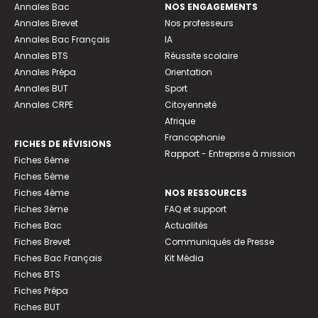
Annales Bac
NOS ENGAGEMENTS
Annales Brevet
Nos professeurs
Annales Bac Français
IA
Annales BTS
Réussite scolaire
Annales Prépa
Orientation
Annales BUT
Sport
Annales CRPE
Citoyenneté
Afrique
Francophonie
FICHES DE RÉVISIONS
Rapport - Entreprise à mission
Fiches 6ème
Fiches 5ème
Fiches 4ème
NOS RESSOURCES
Fiches 3ème
FAQ et support
Fiches Bac
Actualités
Fiches Brevet
Communiqués de Presse
Fiches Bac Français
Kit Média
Fiches BTS
Fiches Prépa
Fiches BUT