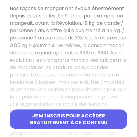
Nos façons de manger ont évolué énormément
depuis deux siècles. En France, par exemple, on
mangeait, avant la Révolution, 19
kg. de viande /
personne / an, chiffre qui a augmenté à 44
kg. /
personne / an au début du XX
siècle et presque
e
à 85
kg aujourd’hui. De même, la consommation
de beurre a quadruplé entre 1900 et 1960. Autre
évolution
: les transports mondialisés ont permis
de remplacer les produits locaux par des
produits tropicaux
; la consommation de vin a
tendance à baisser, mais celle du thé (importé)
augmente. La question se pose d’autant plus que
la population mondiale augmente
: on prévoit
une augmentation de moitié des besoins
mondiaux d’ici 2050 alors même que certaines
JE M’INSCRIS POUR ACCÉDER
zones ne sont pas cultivables.
GRATUITEMENT À CE CONTENU
L’alimentation a donc des conséquences sur la
géographie en changeant la répartition des