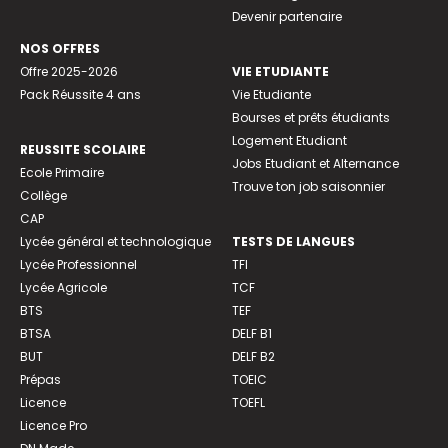
Devenir partenaire
NOS OFFRES
Offre 2025-2026
VIE ETUDIANTE
Pack Réussite 4 ans
Vie Etudiante
Bourses et prêts étudiants
Logement Etudiant
REUSSITE SCOLAIRE
Jobs Etudiant et Alternance
Ecole Primaire
Trouve ton job saisonnier
Collège
CAP
Lycée général et technologique
TESTS DE LANGUES
Lycée Professionnel
TFI
Lycée Agricole
TCF
BTS
TEF
BTSA
DELF B1
BUT
DELF B2
Prépas
TOEIC
Licence
TOEFL
Licence Pro