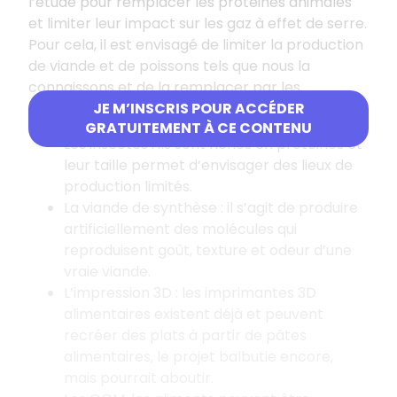
l’étude pour remplacer les protéines animales
et limiter leur impact sur les gaz à effet de serre.
Pour cela, il est envisagé de limiter la production
de viande et de poissons tels que nous la
connaissons et de la remplacer par les
alternatives suivantes
:
JE M’INSCRIS POUR ACCÉDER
GRATUITEMENT À CE CONTENU
Les insectes : ils sont riches en protéines et
leur taille permet d’envisager des lieux de
production limités.
La viande de synthèse : il s’agit de produire
artificiellement des molécules qui
reproduisent goût, texture et odeur d’une
vraie viande.
L’impression 3D : les imprimantes 3D
alimentaires existent déjà et peuvent
recréer des plats à partir de pâtes
alimentaires, le projet balbutie encore,
mais pourrait aboutir.