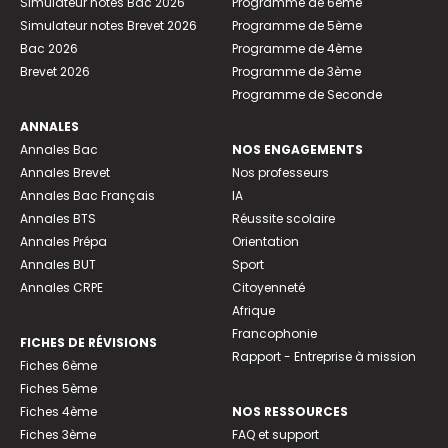
Simulateur notes Bac 2026
Programme de 6ème
Simulateur notes Brevet 2026
Programme de 5ème
Bac 2026
Programme de 4ème
Brevet 2026
Programme de 3ème
Programme de Seconde
ANNALES
Annales Bac
NOS ENGAGEMENTS
Annales Brevet
Nos professeurs
Annales Bac Français
IA
Annales BTS
Réussite scolaire
Annales Prépa
Orientation
Annales BUT
Sport
Annales CRPE
Citoyenneté
Afrique
Francophonie
FICHES DE RÉVISIONS
Rapport - Entreprise à mission
Fiches 6ème
Fiches 5ème
Fiches 4ème
NOS RESSOURCES
Fiches 3ème
FAQ et support