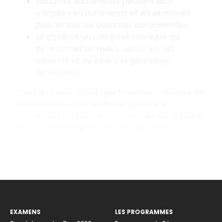
Les OGM, les aliments peuvent être
«
dopés
» en nutriments et en vitamines
pour limiter les quantités consommées.
Le glycérol, un composé chimique qui
permettrait de mieux conserver les
aliments et de limiter le gaspillage
alimentaire.
C’est du moins ce sur quoi travaillent nombre de
laboratoires. Il faut toutefois veiller aux
conséquences encore mal connues sur la santé
et sur le climat de toutes ces innovations.
EXAMENS
LES PROGRAMMES