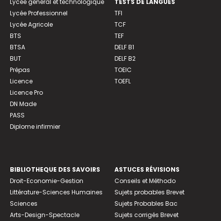
Lycée général et technologique
TESTS DE LANGUES
Lycée Professionnel
TFI
Lycée Agricole
TCF
BTS
TEF
BTSA
DELF B1
BUT
DELF B2
Prépas
TOEIC
Licence
TOEFL
Licence Pro
DN Made
PASS
Diplome infirmier
BIBLIOTHEQUE DES SAVOIRS
ASTUCES RÉVISIONS
Droit-Economie-Gestion
Conseils et Méthodo
Littérature-Sciences Humaines
Sujets probables Brevet
Sciences
Sujets Probables Bac
Arts-Design-Spectacle
Sujets corrigés Brevet