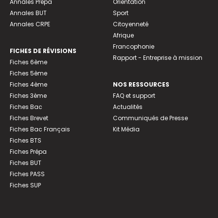
Annales Prépa
Orientation
Annales BUT
Sport
Annales CRPE
Citoyenneté
Afrique
Francophonie
FICHES DE RÉVISIONS
Rapport - Entreprise à mission
Fiches 6ème
Fiches 5ème
Fiches 4ème
NOS RESSOURCES
Fiches 3ème
FAQ et support
Fiches Bac
Actualités
Fiches Brevet
Communiqués de Presse
Fiches Bac Français
Kit Média
Fiches BTS
Fiches Prépa
Fiches BUT
Fiches PASS
Fiches SUP