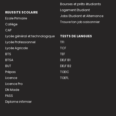
Bourses et prêts étudiants
Logement Etudiant
REUSSITE SCOLAIRE
Jobs Etudiant et Alternance
Ecole Primaire
Trouve ton job saisonnier
Collège
CAP
Lycée général et technologique
TESTS DE LANGUES
Lycée Professionnel
TFI
Lycée Agricole
TCF
BTS
TEF
BTSA
DELF B1
BUT
DELF B2
Prépas
TOEIC
Licence
TOEFL
Licence Pro
DN Made
PASS
Diplome infirmier