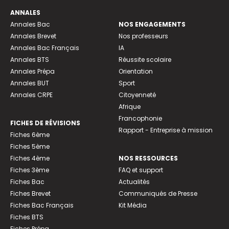
ANNALES
Annales Bac
NOS ENGAGEMENTS
Annales Brevet
Nos professeurs
Annales Bac Français
IA
Annales BTS
Réussite scolaire
Annales Prépa
Orientation
Annales BUT
Sport
Annales CRPE
Citoyenneté
Afrique
Francophonie
FICHES DE RÉVISIONS
Rapport - Entreprise à mission
Fiches 6ème
Fiches 5ème
Fiches 4ème
NOS RESSOURCES
Fiches 3ème
FAQ et support
Fiches Bac
Actualités
Fiches Brevet
Communiqués de Presse
Fiches Bac Français
Kit Média
Fiches BTS
Fiches Prépa