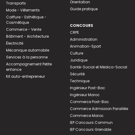
Orientation
Transports
Guide pratique
Mode - Vêtements
Coiffure - Esthétique -
Cosmétique
CONCOURS
Commerce - Vente
CRPE
Bâtiment - Architecture
Administration
Électricité
Animation-Sport
Mécanique automobile
Culture
Services à la personne
Juridique
Accompagnement Petite
Santé-Social et Médico-Social
enfance
Sécurité
Kit auto-entrepreneur
Technique
Ingénieur Post-Bac
Ingénieur Maroc
Commerce Post-Bac
Commerce Admission Parallèle
Commerce Maroc
IEP Concours Commun
IEP Concours Grenoble