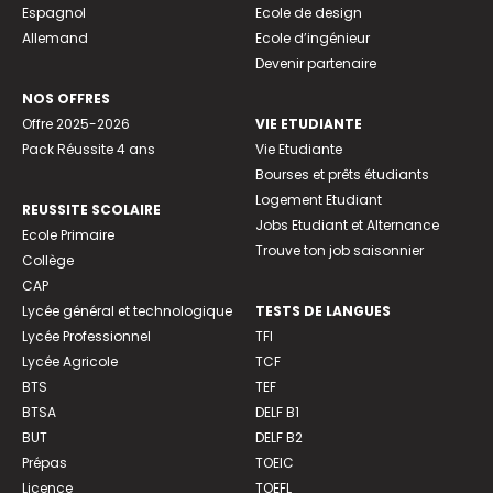
Espagnol
Ecole de design
Allemand
Ecole d’ingénieur
Devenir partenaire
NOS OFFRES
Offre 2025-2026
VIE ETUDIANTE
Pack Réussite 4 ans
Vie Etudiante
Bourses et prêts étudiants
Logement Etudiant
REUSSITE SCOLAIRE
Jobs Etudiant et Alternance
Ecole Primaire
Trouve ton job saisonnier
Collège
CAP
Lycée général et technologique
TESTS DE LANGUES
Lycée Professionnel
TFI
Lycée Agricole
TCF
BTS
TEF
BTSA
DELF B1
BUT
DELF B2
Prépas
TOEIC
Licence
TOEFL