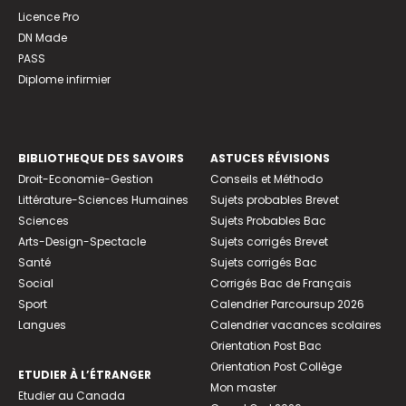
Licence Pro
DN Made
PASS
Diplome infirmier
BIBLIOTHEQUE DES SAVOIRS
ASTUCES RÉVISIONS
Droit-Economie-Gestion
Conseils et Méthodo
Littérature-Sciences Humaines
Sujets probables Brevet
Sciences
Sujets Probables Bac
Arts-Design-Spectacle
Sujets corrigés Brevet
Santé
Sujets corrigés Bac
Social
Corrigés Bac de Français
Sport
Calendrier Parcoursup 2026
Langues
Calendrier vacances scolaires
Orientation Post Bac
Orientation Post Collège
ETUDIER À L’ÉTRANGER
Mon master
Etudier au Canada