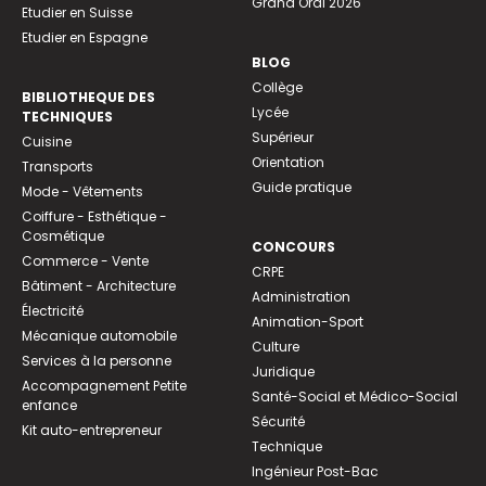
Grand Oral 2026
Etudier en Suisse
Etudier en Espagne
BLOG
Collège
BIBLIOTHEQUE DES
Lycée
TECHNIQUES
Supérieur
Cuisine
Orientation
Transports
Guide pratique
Mode - Vêtements
Coiffure - Esthétique -
Cosmétique
CONCOURS
Commerce - Vente
CRPE
Bâtiment - Architecture
Administration
Électricité
Animation-Sport
Mécanique automobile
Culture
Services à la personne
Juridique
Accompagnement Petite
Santé-Social et Médico-Social
enfance
Sécurité
Kit auto-entrepreneur
Technique
Ingénieur Post-Bac