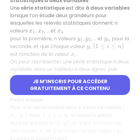
Statistiques à deux variables
Une
série statistique
est dite
à deux variables
lorsque l’on étudie deux grandeurs pour
lesquelles les relevés statistiques donnent
n
valeurs
,
, ... et
x
1
x
2
x
n
pour la première,
n
valeurs
,
, ... et
pour la
y
1
y
2
y
n
seconde, et que chaque valeur
(
)
y
i
1
≤
i
≤
n
est fonction de la valeur
.
x
i
On peut représenter une série statistique à deux
variables dans un tableau à deux lignes, puis
graphiquement par un
nuage de
JE M’INSCRIS POUR ACCÉDER
points
composé des points de coordonnées (
x
i
GRATUITEMENT À CE CONTENU
;
) avec
.
y
i
1
≤
i
≤
n
Point moyen
Pour une
série statistique à deux variables
(
;
) avec
, on appelle
point
x
i
y
i
1
≤
i
≤
n
moyen
le point G (
;
) où
est la moyenne
x
¯
y
¯
x
¯
des valeurs
et
la moyenne des valeurs
.
x
i
y
¯
y
i
Droites d'ajustement