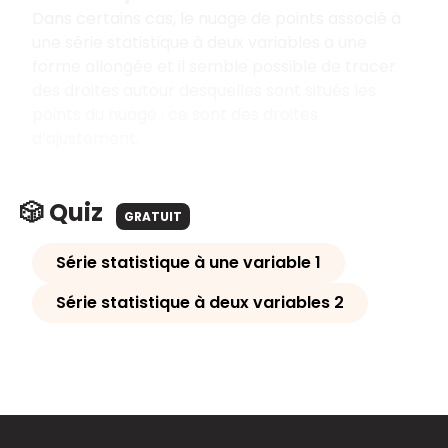
Dans certains cas, le nuage de points associé à
une série statistique à deux variables a une
forme allongée et il semble possible de tracer
des droites autour desquelles sont situés les
points du nuage : ce sont des droites
d’ajustement.
🎲 Quiz
GRATUIT
Série statistique à une variable 1
Série statistique à deux variables 2