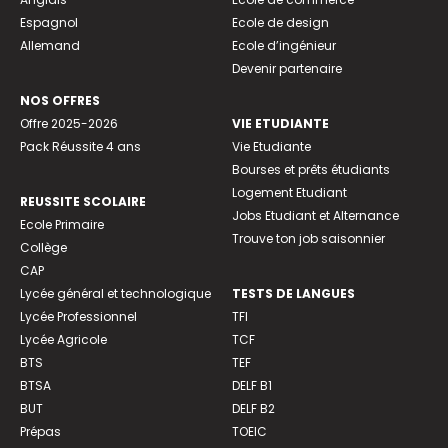
Espagnol
Ecole de design
Allemand
Ecole d’ingénieur
Devenir partenaire
NOS OFFRES
Offre 2025-2026
VIE ETUDIANTE
Pack Réussite 4 ans
Vie Etudiante
Bourses et prêts étudiants
Logement Etudiant
REUSSITE SCOLAIRE
Jobs Etudiant et Alternance
Ecole Primaire
Trouve ton job saisonnier
Collège
CAP
Lycée général et technologique
TESTS DE LANGUES
Lycée Professionnel
TFI
Lycée Agricole
TCF
BTS
TEF
BTSA
DELF B1
BUT
DELF B2
Prépas
TOEIC