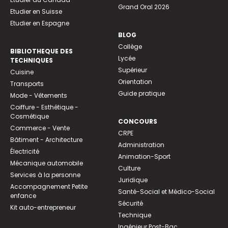
Grand Oral 2026
Etudier en Suisse
Etudier en Espagne
BLOG
Collège
BIBLIOTHEQUE DES
Lycée
TECHNIQUES
Supérieur
Cuisine
Orientation
Transports
Guide pratique
Mode - Vêtements
Coiffure - Esthétique -
Cosmétique
CONCOURS
Commerce - Vente
CRPE
Bâtiment - Architecture
Administration
Électricité
Animation-Sport
Mécanique automobile
Culture
Services à la personne
Juridique
Accompagnement Petite
Santé-Social et Médico-Social
enfance
Sécurité
Kit auto-entrepreneur
Technique
Ingénieur Post-Bac