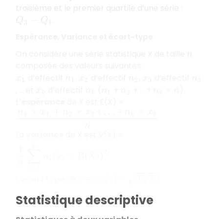
troisième et le premier quartile d’une série :
.
Q
3
−
Q
1
Espérance, Variance et écart-type
On considère une série statistique X de taille
n
composée des valeurs suivantes :
d’effectif
,
d’effectif
,
d’effectif
x
1
n
1
x
2
n
2
x
3
n
3
, ... et
d’effectif
(
+
+ ... +
=
).
x
k
n
k
n
1
n
2
n
k
n
L’
espérance
de X est E(X) =
n
1
×
x
1
+
n
2
×
x
2
+
.
.
.
+
n
k
×
x
k
n
La
variance
de X est V(X) =
1
n
∑
i
=
1
k
n
i
(
x
i
−
E
(
X
)
)
2
V
(
X
)
L’
écart type
de X est
(X) =
σ
Statistique descriptive