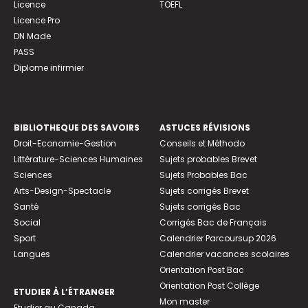
Licence
TOEFL
Licence Pro
DN Made
PASS
Diplome infirmier
BIBLIOTHEQUE DES SAVOIRS
ASTUCES RÉVISIONS
Droit-Economie-Gestion
Conseils et Méthodo
Littérature-Sciences Humaines
Sujets probables Brevet
Sciences
Sujets Probables Bac
Arts-Design-Spectacle
Sujets corrigés Brevet
Santé
Sujets corrigés Bac
Social
Corrigés Bac de Français
Sport
Calendrier Parcoursup 2026
Langues
Calendrier vacances scolaires
Orientation Post Bac
Orientation Post Collège
ETUDIER À L’ÉTRANGER
Mon master
Etudier au Canada