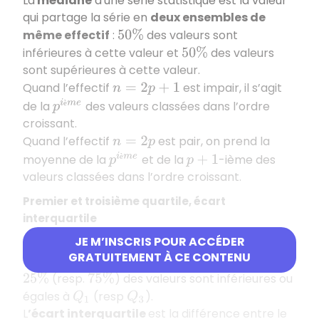
La
médiane
d'une série statistique est la valeur
qui partage la série en
deux ensembles de
même effectif
:
des valeurs sont
50
%
inférieures à cette valeur et
des valeurs
50
%
sont supérieures à cette valeur.
Quand l’effectif
est impair, il s’agit
n
=
2
p
+
1
è
p
i
è
m
e
de la
des valeurs classées dans l’ordre
croissant.
Quand l’effectif
est pair, on prend la
n
=
2
p
è
p
i
è
m
e
moyenne de la
et de la
-ième des
p
+
1
valeurs classées dans l’ordre croissant.
Premier et troisième quartile, écart
interquartile
JE M’INSCRIS POUR ACCÉDER
Le
premier
(resp.
troisième
)
quartile
, noté
Q
1
GRATUITEMENT À CE CONTENU
(resp.
), est la valeur minimale pour laquelle
Q
3
(resp.
) des valeurs sont inférieures ou
25
%
75
%
égales à
(resp
).
Q
1
Q
3
L
’écart interquartile
est la différence entre le