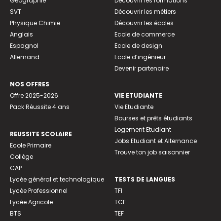
Géographie
Découvrir les formations
SVT
Découvrir les métiers
Physique Chimie
Découvrir les écoles
Anglais
Ecole de commerce
Espagnol
Ecole de design
Allemand
Ecole d’ingénieur
Devenir partenaire
NOS OFFRES
Offre 2025-2026
VIE ETUDIANTE
Pack Réussite 4 ans
Vie Etudiante
Bourses et prêts étudiants
Logement Etudiant
REUSSITE SCOLAIRE
Jobs Etudiant et Alternance
Ecole Primaire
Trouve ton job saisonnier
Collège
CAP
Lycée général et technologique
TESTS DE LANGUES
Lycée Professionnel
TFI
Lycée Agricole
TCF
BTS
TEF