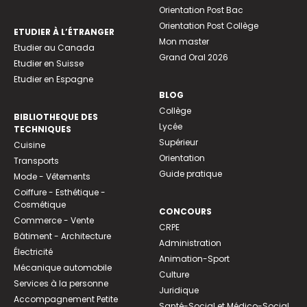
Orientation Post Bac
Orientation Post Collège
ETUDIER À L’ÉTRANGER
Mon master
Etudier au Canada
Grand Oral 2026
Etudier en Suisse
Etudier en Espagne
BLOG
Collège
BIBLIOTHEQUE DES
Lycée
TECHNIQUES
Supérieur
Cuisine
Orientation
Transports
Guide pratique
Mode - Vêtements
Coiffure - Esthétique -
Cosmétique
CONCOURS
Commerce - Vente
CRPE
Bâtiment - Architecture
Administration
Électricité
Animation-Sport
Mécanique automobile
Culture
Services à la personne
Juridique
Accompagnement Petite
Santé-Social et Médico-Social