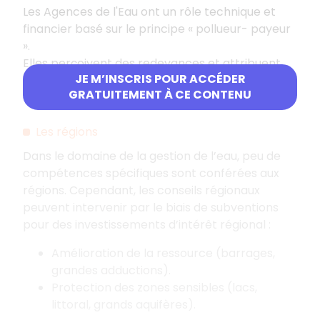
Les Agences de l'Eau ont un rôle technique et
financier basé sur le principe « pollueur- payeur
».
Elles perçoivent des redevances et attribuent
JE M’INSCRIS POUR ACCÉDER
des aides sous forme de prêt ou de subvention
GRATUITEMENT À CE CONTENU
aux collectivités locales, ainsi qu'aux industriels.
Les régions
Dans le domaine de la gestion de l’eau, peu de
compétences spécifiques sont conférées aux
régions. Cependant, les conseils régionaux
peuvent intervenir par le biais de subventions
pour des investissements d’intérêt régional :
Amélioration de la ressource (barrages,
grandes adductions).
Protection des zones sensibles (lacs,
littoral, grands aquifères).