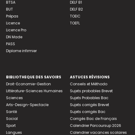
BTSA
DELF B1
BUT
DELF B2
Prépas
TOEIC
Licence
TOEFL
Licence Pro
DN Made
PASS
Diplome infirmier
BIBLIOTHEQUE DES SAVOIRS
ASTUCES RÉVISIONS
Droit-Economie-Gestion
Conseils et Méthodo
Littérature-Sciences Humaines
Sujets probables Brevet
Sciences
Sujets Probables Bac
Arts-Design-Spectacle
Sujets corrigés Brevet
Santé
Sujets corrigés Bac
Social
Corrigés Bac de Français
Sport
Calendrier Parcoursup 2026
Langues
Calendrier vacances scolaires