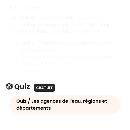
Les départements
Les Conseils départementaux sont des
partenaires privilégiés des collectivités dans la
politique de l’eau et de l’assainissement :
Aide au financement (dotation d’État et
fonds propres).
Assistance technique (variable selon les
départements).
🎲 Quiz
GRATUIT
Quiz / Les agences de l’eau, régions et
départements