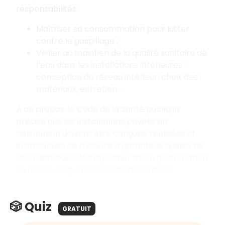
responsabilités :
Maîtriser sa consommation pour lutter
contre le gaspillage ;
Veiller au maintien de la qualité sanitaire de
l’eau dans les installations intérieures :
conception du réseau intérieur, choix des
matériaux, entretien...
À ce propos, le Code de la Santé publique
précise que les installations privées de
distribution doivent être conçues, réalisées et
entretenues de manière à garantir la qualité de
l’eau distribuée et empêcher toute perturbation
du réseau auquel elles sont raccordées.
🎲 Quiz
GRATUIT