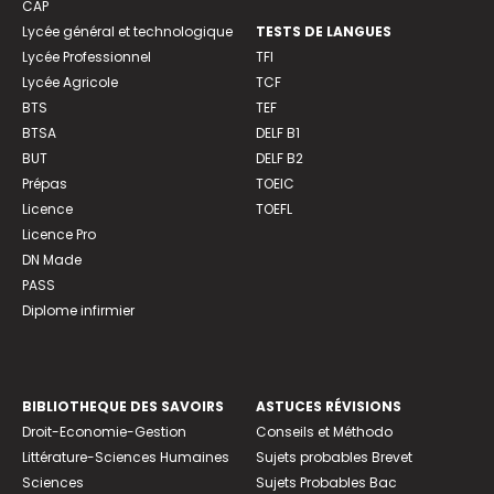
CAP
Lycée général et technologique
TESTS DE LANGUES
Lycée Professionnel
TFI
Lycée Agricole
TCF
BTS
TEF
BTSA
DELF B1
BUT
DELF B2
Prépas
TOEIC
Licence
TOEFL
Licence Pro
DN Made
PASS
Diplome infirmier
BIBLIOTHEQUE DES SAVOIRS
ASTUCES RÉVISIONS
Droit-Economie-Gestion
Conseils et Méthodo
Littérature-Sciences Humaines
Sujets probables Brevet
Sciences
Sujets Probables Bac