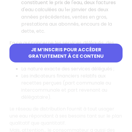
constituent le prix de l'eau, deux factures
d'eau calculées au 1
janvier des deux
er
années précédentes, ventes en gros,
prestations aux abonnés, encours de la
dette, etc.
En ce qui concerne les services délégués, des
JE M’INSCRIS POUR ACCÉDER
informations supplémentaires sont demandées
GRATUITEMENT À CE CONTENU
qui précisent :
La nature exacte des services délégués ;
Les indicateurs financiers relatifs aux
recettes perçues (part communale ou
intercommunale et part revenant au
délégataire).
Le réseau de distribution fournit à tout usager
une eau répondant à ses besoins tant sur le plan
qualitatif que quantitatif.
Mais, attention… le consommateur a aussi des