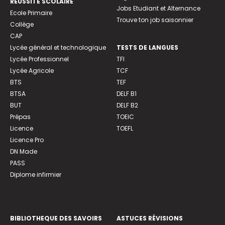
REUSSITE SCOLAIRE
Jobs Etudiant et Alternance
Ecole Primaire
Trouve ton job saisonnier
Collège
CAP
Lycée général et technologique
TESTS DE LANGUES
Lycée Professionnel
TFI
Lycée Agricole
TCF
BTS
TEF
BTSA
DELF B1
BUT
DELF B2
Prépas
TOEIC
Licence
TOEFL
Licence Pro
DN Made
PASS
Diplome infirmier
BIBLIOTHEQUE DES SAVOIRS
ASTUCES RÉVISIONS