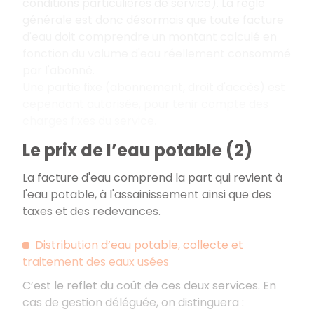
conditions particulières de service). La règle
générale est donc désormais que toute facture
d'eau doit comprendre un montant calculé en
fonction du volume d'eau réellement consommé
par l'abonné.
Une partie fixe (abonnement, droit d'accès) est
cependant autorisée, pour tenir compte des
charges fixes du service.
Le prix de l’eau potable (2)
La facture d'eau comprend la part qui revient à
l'eau potable, à l'assainissement ainsi que des
taxes et des redevances.
Distribution d’eau potable, collecte et
traitement des eaux usées
C’est le reflet du coût de ces deux services. En
cas de gestion déléguée, on distinguera :