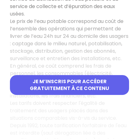
service de collecte et d’épuration des eaux
usées.
Le prix de l’eau potable correspond au coût de
l’ensemble des opérations qui permettent de
livrer de l’eau 24h sur 24 au domicile des usagers
: captage dans le milieu naturel, potabilisation,
stockage, distribution, gestion des abonnés,
surveillance et entretien des installations, etc.
En général, ce coût comprend les frais de
personnel, les consommables (électricité,
produits de traitement, fournitures…), la sous-
JE M’INSCRIS POUR ACCÉDER
traitance éventuelle, l’amortissement des
GRATUITEMENT À CE CONTENU
installations, les frais financiers, etc.
Les tarifs doivent respecter l'égalité de
traitement des usagers placés dans des
situations comparables vis-à-vis du service.
Depuis 1992, toute tarification forfaitaire de l'eau
est interdite (sauf dérogation liée à des