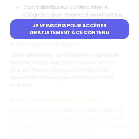
la part distributeur qui rémunère le
délégataire pour l’exploitation du service,
la part de la collectivité destinée à couvrir :
JE M’INSCRIS POUR ACCÉDER
les dépenses d’investissements.
GRATUITEMENT À CE CONTENU
Lutte contre les pollutions
Cette redevance « pollution » de l’Agence de
l’Eau est perçue auprès du consommateur-
pollueur. Elle est destinée à participer au
financement d'ouvrages de lutte contre la
pollution.
Taxe « voies navigables de France »
Elle n'est pas perçue partout. Voies Navigables
de France est un établissement public financé
par une taxe payée par les titulaires d'ouvrages
implantés sur les voies navigables.