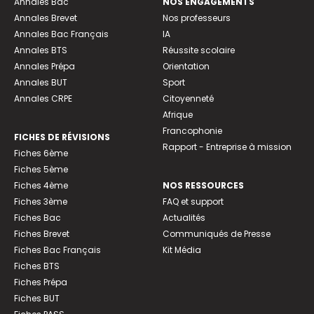
Annales Bac
NOS ENGAGEMENTS
Annales Brevet
Nos professeurs
Annales Bac Français
IA
Annales BTS
Réussite scolaire
Annales Prépa
Orientation
Annales BUT
Sport
Annales CRPE
Citoyenneté
Afrique
Francophonie
FICHES DE RÉVISIONS
Rapport - Entreprise à mission
Fiches 6ème
Fiches 5ème
Fiches 4ème
NOS RESSOURCES
Fiches 3ème
FAQ et support
Fiches Bac
Actualités
Fiches Brevet
Communiqués de Presse
Fiches Bac Français
Kit Média
Fiches BTS
Fiches Prépa
Fiches BUT