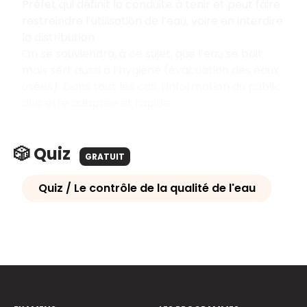
Préfet qui définit la conduite à tenir et peut faire
restreindre l’utilisation de l’eau, voire en interdire
la distribution.
On se souviendra, à ce sujet, que l’eau se boit,
mais sert aussi à l’hygiène (évacuation des eaux
usées). Dans tous les cas, l’information du public
doit être adaptée et rapide.
🎲 Quiz
GRATUIT
Quiz / Le contrôle de la qualité de l'eau