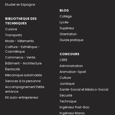
Etudier en Espagne
BLOG
Collège
BIBLIOTHEQUE DES
Lycée
TECHNIQUES
Supérieur
Cuisine
Orientation
Transports
Guide pratique
Mode - Vêtements
Coiffure - Esthétique -
Cosmétique
CONCOURS
Commerce - Vente
CRPE
Bâtiment - Architecture
Administration
Électricité
Animation-Sport
Mécanique automobile
Culture
Services à la personne
Juridique
Accompagnement Petite
Santé-Social et Médico-Social
enfance
Sécurité
Kit auto-entrepreneur
Technique
Ingénieur Post-Bac
Ingénieur Maroc