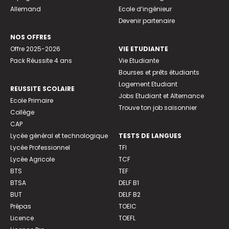
Allemand
Ecole d’ingénieur
Devenir partenaire
NOS OFFRES
Offre 2025-2026
VIE ETUDIANTE
Pack Réussite 4 ans
Vie Etudiante
Bourses et prêts étudiants
Logement Etudiant
REUSSITE SCOLAIRE
Jobs Etudiant et Alternance
Ecole Primaire
Trouve ton job saisonnier
Collège
CAP
Lycée général et technologique
TESTS DE LANGUES
Lycée Professionnel
TFI
Lycée Agricole
TCF
BTS
TEF
BTSA
DELF B1
BUT
DELF B2
Prépas
TOEIC
Licence
TOEFL