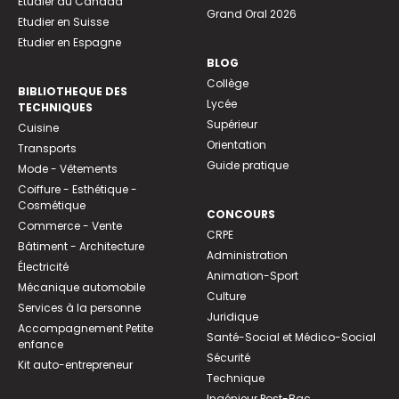
Etudier au Canada
Grand Oral 2026
Etudier en Suisse
Etudier en Espagne
BLOG
Collège
BIBLIOTHEQUE DES
Lycée
TECHNIQUES
Supérieur
Cuisine
Orientation
Transports
Guide pratique
Mode - Vêtements
Coiffure - Esthétique -
Cosmétique
CONCOURS
Commerce - Vente
CRPE
Bâtiment - Architecture
Administration
Électricité
Animation-Sport
Mécanique automobile
Culture
Services à la personne
Juridique
Accompagnement Petite
Santé-Social et Médico-Social
enfance
Sécurité
Kit auto-entrepreneur
Technique
Ingénieur Post-Bac