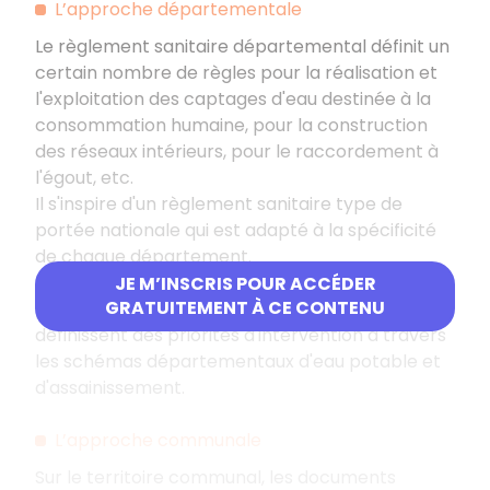
L’approche départementale
Le règlement sanitaire départemental définit un
certain nombre de règles pour la réalisation et
l'exploitation des captages d'eau destinée à la
consommation humaine, pour la construction
des réseaux intérieurs, pour le raccordement à
l'égout, etc.
Il s'inspire d'un règlement sanitaire type de
portée nationale qui est adapté à la spécificité
de chaque département.
Par ailleurs, les Conseils départementaux,
JE M’INSCRIS POUR ACCÉDER
GRATUITEMENT À CE CONTENU
partenaires financiers des communes rurales,
définissent des priorités d'intervention à travers
les schémas départementaux d'eau potable et
d'assainissement.
L’approche communale
Sur le territoire communal, les documents