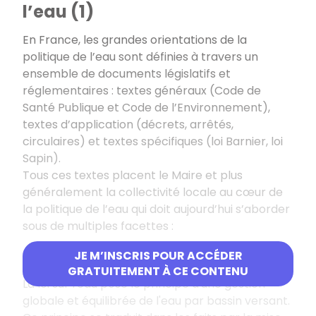
l’eau (1)
En France, les grandes orientations de la
politique de l’eau sont définies à travers un
ensemble de documents législatifs et
réglementaires : textes généraux (Code de
Santé Publique et Code de l’Environnement),
textes d’application (décrets, arrêtés,
circulaires) et textes spécifiques (loi Barnier, loi
Sapin).
Tous ces textes placent le Maire et plus
généralement la collectivité locale au cœur de
la politique de l’eau qui doit aujourd’hui s’aborder
sous de multiples facettes :
JE M’INSCRIS POUR ACCÉDER
L’approche globale
GRATUITEMENT À CE CONTENU
La loi sur l'eau pose le principe d'une gestion
globale et équilibrée de l'eau par bassin versant.