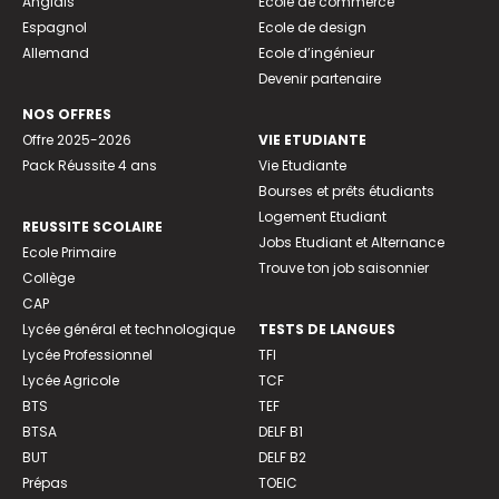
Anglais
Ecole de commerce
Espagnol
Ecole de design
Allemand
Ecole d’ingénieur
Devenir partenaire
NOS OFFRES
Offre 2025-2026
VIE ETUDIANTE
Pack Réussite 4 ans
Vie Etudiante
Bourses et prêts étudiants
Logement Etudiant
REUSSITE SCOLAIRE
Jobs Etudiant et Alternance
Ecole Primaire
Trouve ton job saisonnier
Collège
CAP
Lycée général et technologique
TESTS DE LANGUES
Lycée Professionnel
TFI
Lycée Agricole
TCF
BTS
TEF
BTSA
DELF B1
BUT
DELF B2
Prépas
TOEIC