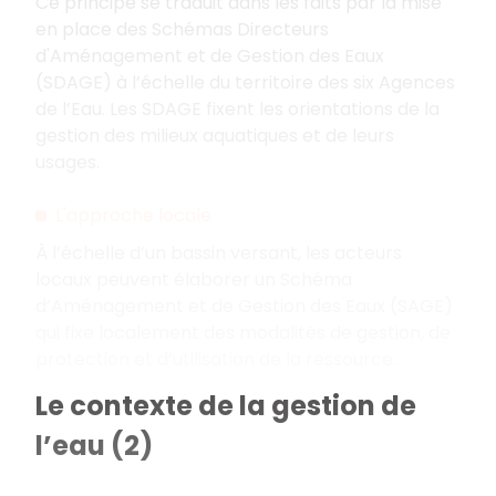
Ce principe se traduit dans les faits par la mise
en place des Schémas Directeurs
d'Aménagement et de Gestion des Eaux
(SDAGE) à l’échelle du territoire des six Agences
de l’Eau. Les SDAGE fixent les orientations de la
gestion des milieux aquatiques et de leurs
usages.
L'approche locale
À l’échelle d’un bassin versant, les acteurs
locaux peuvent élaborer un Schéma
d’Aménagement et de Gestion des Eaux (SAGE)
qui fixe localement des modalités de gestion, de
protection et d’utilisation de la ressource.
Le contexte de la gestion de
l’eau (2)