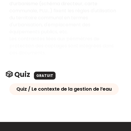
d’urbanisme (schéma directeur, carte
communale, PLU…) fixent les règles d'utilisation
du territoire communal en termes
d'urbanisation, d'emplacement des
équipements publics, etc.
Les contraintes liées aux périmètres de
protection des captages sont intégrées dans
ces documents.
🎲 Quiz
GRATUIT
Quiz / Le contexte de la gestion de l’eau