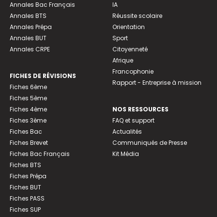
Annales Bac Français
IA
Annales BTS
Réussite scolaire
Annales Prépa
Orientation
Annales BUT
Sport
Annales CRPE
Citoyenneté
Afrique
Francophonie
FICHES DE RÉVISIONS
Rapport - Entreprise à mission
Fiches 6ème
Fiches 5ème
Fiches 4ème
NOS RESSOURCES
Fiches 3ème
FAQ et support
Fiches Bac
Actualités
Fiches Brevet
Communiqués de Presse
Fiches Bac Français
Kit Média
Fiches BTS
Fiches Prépa
Fiches BUT
Fiches PASS
Fiches SUP