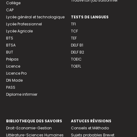
Trouve ton job saisonnier
Collège
CAP
Lycée général et technologique
TESTS DE LANGUES
Lycée Professionnel
TFI
Lycée Agricole
TCF
BTS
TEF
BTSA
DELF B1
BUT
DELF B2
Prépas
TOEIC
Licence
TOEFL
Licence Pro
DN Made
PASS
Diplome infirmier
BIBLIOTHEQUE DES SAVOIRS
ASTUCES RÉVISIONS
Droit-Economie-Gestion
Conseils et Méthodo
Littérature-Sciences Humaines
Sujets probables Brevet