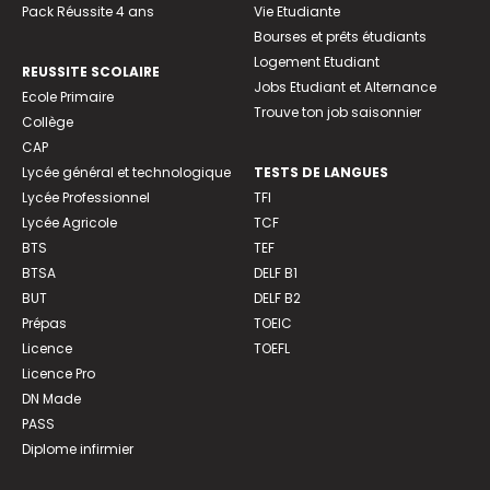
Pack Réussite 4 ans
Vie Etudiante
Bourses et prêts étudiants
Logement Etudiant
REUSSITE SCOLAIRE
Jobs Etudiant et Alternance
Ecole Primaire
Trouve ton job saisonnier
Collège
CAP
Lycée général et technologique
TESTS DE LANGUES
Lycée Professionnel
TFI
Lycée Agricole
TCF
BTS
TEF
BTSA
DELF B1
BUT
DELF B2
Prépas
TOEIC
Licence
TOEFL
Licence Pro
DN Made
PASS
Diplome infirmier