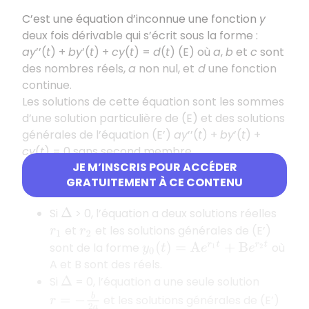
C’est une équation d’inconnue une fonction
y
deux fois dérivable qui s’écrit sous la forme :
ay
’’(
t
) +
by
’(
t
) +
cy
(
t
) =
d
(
t
) (E) où
a
,
b
et
c
sont
des nombres réels,
a
non nul, et
d
une fonction
continue.
Les solutions de cette équation sont les sommes
d’une solution particulière de (E) et des solutions
générales de l’équation (E’)
ay
’’(
t
) +
by
’(
t
) +
cy
(
t
) = 0 sans second membre.
JE M’INSCRIS POUR ACCÉDER
On appelle
équation
a
r
2
+
b
r
+
c
=
0
GRATUITEMENT À CE CONTENU
caractéristique
de (E’).
Si
> 0, l’équation a deux solutions réelles
Δ
et
et les solutions générales de (E’)
r
1
r
2
sont de la forme
où
y
0
(
t
)
=
A
e
r
1
t
+
B
e
r
2
t
A et B sont des réels.
Si
= 0, l’équation a une seule solution
Δ
r
=
−
b
2
a
et les solutions générales de (E’)