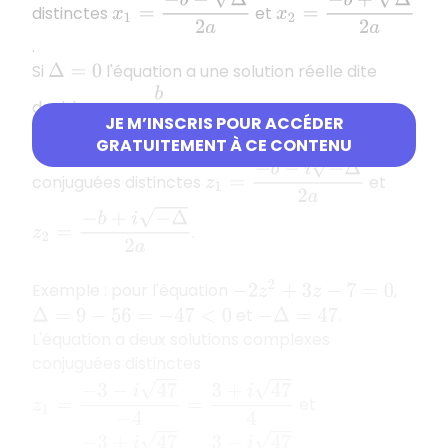
distinctes
et
.
Si
l'équation a une solution réelle dite
Δ
=
0
x
=
−
b
2
a
double
.
JE M’INSCRIS POUR ACCÉDER
Si
l'équation a deux solutions complexes
Δ
<
0
GRATUITEMENT À CE CONTENU
z
1
=
−
b
−
i
−
Δ
2
a
conjuguées distinctes
et
z
2
=
−
b
+
i
−
Δ
2
a
.
Exemple : pour l'équation
,
−
2
z
2
+
3
z
−
7
=
0
et
.
Δ
=
9
−
56
=
−
47
<
0
−
Δ
=
47
L'équation a deux solutions complexes
conjuguées distinctes
z
1
=
−
3
−
i
47
−
4
=
3
+
i
47
4
et
z
2
=
−
3
+
i
47
−
4
=
3
−
i
47
4