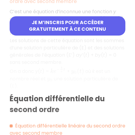
ordre avec second membre
C’est une équation d’inconnue une fonction
y
dérivable qui s’écrit sous la forme :
ay
’(
t
) +
by
(
t
)
JE M’INSCRIS POUR ACCÉDER
=
c
(
t
) (E) où
a
et
b
sont des nombres réels,
a
GRATUITEMENT À CE CONTENU
non nul, et
c
une fonction continue.
Les solutions de cette équation sont les sommes
d’une solution particulière de (E) et des solutions
générales de l’équation (E’)
ay
’(
t
) +
by
(
t
) = 0
sans second membre.
k
e
−
b
a
t
On a donc
y
(
t
) =
+
où
k
est un
y
0
(
t
)
nombre réel et
une solution particulière de
y
0
(E).
Équation différentielle du
second ordre
Équation différentielle linéaire du second ordre
avec second membre