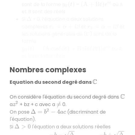
sont de la forme
=
où A
(
A
+
B
t
)
e
r
t
y
0
(
t
)
et B sont des réels.
Si
< 0, l’équation a deux solutions
Δ
complexes
et
et
r
1
=
α
+
i
β
r
2
=
α
−
i
β
les solutions générales de (E’) sont de la
forme
où A
y
0
(
t
)
=
(
A
cos
(
β
t
)
+
B
sin
(
β
t
)
)
e
α
t
et B sont des réels.
Nombres complexes
Equation du second degré dans
C
On considère l'équation du second degré dans
C
a
+ bz + c avec a
0.
z
2
≠
On pose
(discriminant de
Δ
=
b
2
−
4
a
c
l'équation).
Si
l'équation a deux solutions réelles
Δ
>
0
x
1
=
−
b
−
Δ
2
a
x
2
=
−
b
+
Δ
2
a