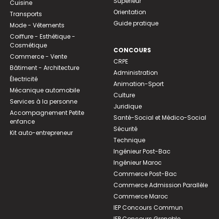
Supérieur
Cuisine
Orientation
Transports
Guide pratique
Mode - Vêtements
Coiffure - Esthétique -
Cosmétique
CONCOURS
Commerce - Vente
CRPE
Bâtiment - Architecture
Administration
Électricité
Animation-Sport
Mécanique automobile
Culture
Services à la personne
Juridique
Accompagnement Petite
Santé-Social et Médico-Social
enfance
Sécurité
Kit auto-entrepreneur
Technique
Ingénieur Post-Bac
Ingénieur Maroc
Commerce Post-Bac
Commerce Admission Parallèle
Commerce Maroc
IEP Concours Commun
IEP Concours Grenoble