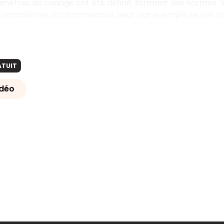
mètres de codage ont été définit, formant des normes "lég
paramètres, la chrominance peut par exemple se voir sous
ATUIT
idéo