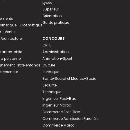
Lycée
Supérieur
Orientation
tements
Guide pratique
 Esthétique - Cosmétique
- Vente
 Architecture
CONCOURS
CRPE
 automobile
Administration
 la personne
Animation-Sport
ement Petite enfance
Culture
ntrepreneur
Juridique
Santé-Social et Médico-Social
Sécurité
Technique
Ingénieur Post-Bac
Ingénieur Maroc
Commerce Post-Bac
Commerce Admission Parallèle
Commerce Maroc