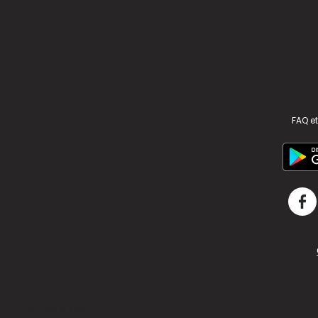
FAQ et
v2.311.4 US