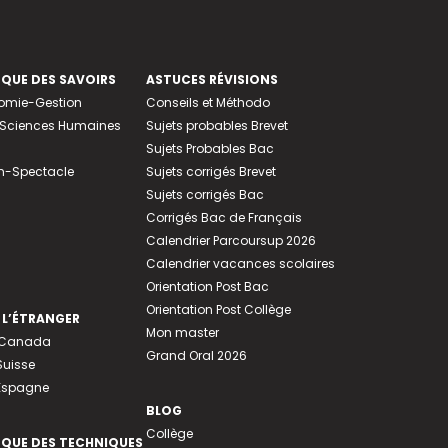
EQUE DES SAVOIRS
ASTUCES RÉVISIONS
nomie-Gestion
Conseils et Méthodo
e-Sciences Humaines
Sujets probables Brevet
Sujets Probables Bac
n-Spectacle
Sujets corrigés Brevet
Sujets corrigés Bac
Corrigés Bac de Français
Calendrier Parcoursup 2026
Calendrier vacances scolaires
Orientation Post Bac
Orientation Post Collège
 L’ÉTRANGER
Mon master
u Canada
Grand Oral 2026
Suisse
 Espagne
BLOG
Collège
EQUE DES TECHNIQUES