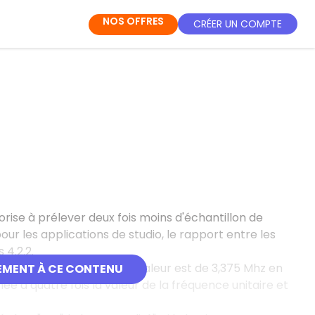
NOS OFFRES
CRÉER UN COMPTE
torise à prélever deux fois moins d'échantillon de
r les applications de studio, le rapport entre les
 4.2.2.
ante numérique dont la valeur est de 3,375 Mhz en
EMENT À CE CONTENU
née à quatre fois la valeur de la fréquence unitaire et