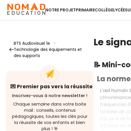
NOTRE PROJET
PRIMAIRE
COLLÈGE
LYCÉE
SU
Le sign
BTS Audiovisuel 1e
>
Technologie des équipements et
des supports
📝 Mini-c
La norme 
💌 Premier pas vers la réussite
L'œil humain é
Inscrivez-vous à notre newsletter !
chrominance q
fréquences d'
Chaque semaine dans votre boite
mail : conseils, contenus
La base de c
pédagogiques, toutes les clés pour
S.D. Le 4 de l
la réussite de vos enfants et bien
à 2 pour les 
plus ! 🎯