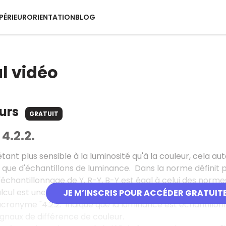
PÉRIEUR
ORIENTATION
BLOG
al vidéo
ours
GRATUIT
4.2.2.
tant plus sensible à la luminosité qu'à la couleur, cela au
ue d'échantillons de luminance. Dans la norme définit pou
échantillonnage de Y, R-Y, B-Y est égal à celui des normes
alcul est une fréquence unitaire commune à toute compos
JE M’INSCRIS POUR ACCÉDER GRATUIT
'acronyme "4.2.2." indique que la luminance est échantillon
signaux de différence de couleur.