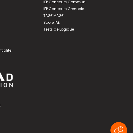
IEP Concours Commun
IEP Concours Grenoble
TAGE MAGE
Score IAE
Tests de Logique
tialité
s