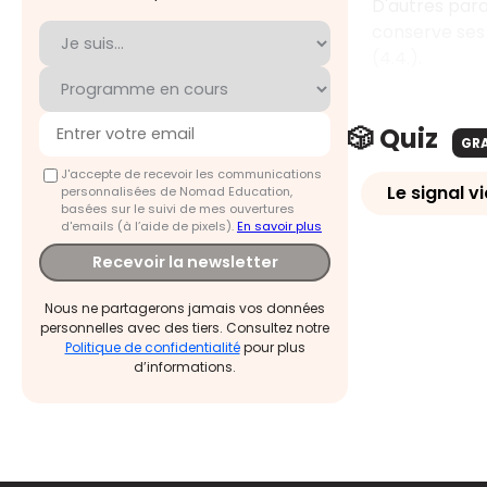
D'autres para
conserve ses 
(4.4.).
🎲 Quiz
GR
J'accepte de recevoir les communications
Le signal v
personnalisées de Nomad Education,
basées sur le suivi de mes ouvertures
d'emails (à l’aide de pixels).
En savoir plus
Recevoir la newsletter
Nous ne partagerons jamais vos données
personnelles avec des tiers. Consultez notre
Politique de confidentialité
pour plus
d’informations.