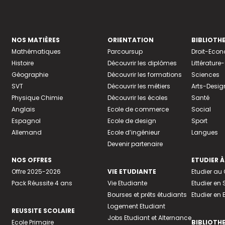
NOS MATIÈRES
ORIENTATION
BIBLIOTH
Mathématiques
Parcoursup
Droit-Eco
Histoire
Découvrir les diplômes
Littératur
Géographie
Découvrir les formations
Sciences
SVT
Découvrir les métiers
Arts-Desig
Physique Chimie
Découvrir les écoles
Santé
Anglais
Ecole de commerce
Social
Espagnol
Ecole de design
Sport
Allemand
Ecole d’ingénieur
Langues
Devenir partenaire
NOS OFFRES
ETUDIER À
Offre 2025-2026
VIE ETUDIANTE
Etudier a
Pack Réussite 4 ans
Vie Etudiante
Etudier en 
Bourses et prêts étudiants
Etudier en
Logement Etudiant
REUSSITE SCOLAIRE
Jobs Etudiant et Alternance
Ecole Primaire
BIBLIOTH