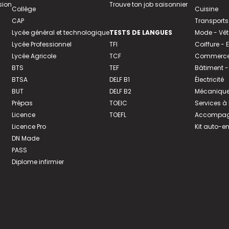
sion
Trouve ton job saisonnier
Collège
Cuisine
CAP
Transports
Lycée général et technologique
TESTS DE LANGUES
Mode - Vê
Lycée Professionnel
TFI
Coiffure -
Lycée Agricole
TCF
Commerce 
BTS
TEF
Bâtiment -
BTSA
DELF B1
Électricité
BUT
DELF B2
Mécanique
Prépas
TOEIC
Services à
Licence
TOEFL
Accompagn
Licence Pro
Kit auto-e
DN Made
PASS
Diplome infirmier