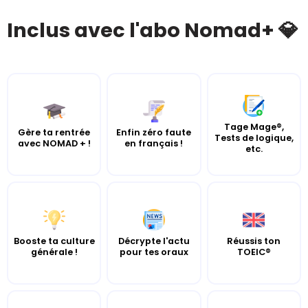
Inclus avec l'abo Nomad+ 💎
Tage Mage®,
Gère ta rentrée
Enfin zéro faute
Tests de logique,
avec NOMAD + !
en français !
etc.
Booste ta culture
Décrypte l'actu
Réussis ton
générale !
pour tes oraux
TOEIC®