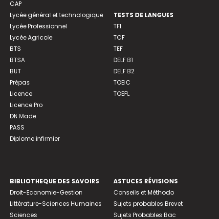
CAP
Lycée général et technologique
TESTS DE LANGUES
Lycée Professionnel
TFI
Lycée Agricole
TCF
BTS
TEF
BTSA
DELF B1
BUT
DELF B2
Prépas
TOEIC
Licence
TOEFL
Licence Pro
DN Made
PASS
Diplome infirmier
BIBLIOTHEQUE DES SAVOIRS
ASTUCES RÉVISIONS
Droit-Economie-Gestion
Conseils et Méthodo
Littérature-Sciences Humaines
Sujets probables Brevet
Sciences
Sujets Probables Bac