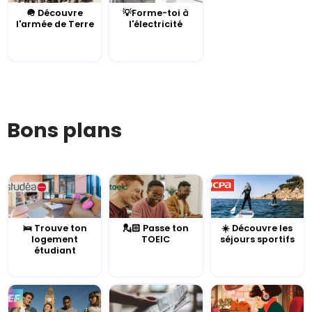
🪖 Découvre
💡Forme-toi à
l'armée de Terre
l'électricité
Bons plans
🛌 Trouve ton
💂🏻 Passe ton
☀️ Découvre les
logement
TOEIC
séjours sportifs
étudiant