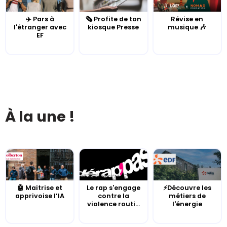
✈️ Pars à
🗞️ Profite de ton
Révise en
l'étranger avec
kiosque Presse
musique 🎶
EF
À la une !
🤖 Maitrise et
Le rap s'engage
⚡Découvre les
apprivoise l’IA
contre la
métiers de
violence routi...
l'énergie