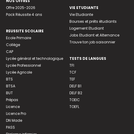
NOS OFFRES
Offre 2025-2026
VIE ETUDIANTE
Pack Réussite 4 ans
Vie Etudiante
Bourses et prêts étudiants
Logement Etudiant
REUSSITE SCOLAIRE
Jobs Etudiant et Alternance
Ecole Primaire
Trouve ton job saisonnier
Collège
CAP
Lycée général et technologique
TESTS DE LANGUES
Lycée Professionnel
TFI
Lycée Agricole
TCF
BTS
TEF
BTSA
DELF B1
BUT
DELF B2
Prépas
TOEIC
Licence
TOEFL
Licence Pro
DN Made
PASS