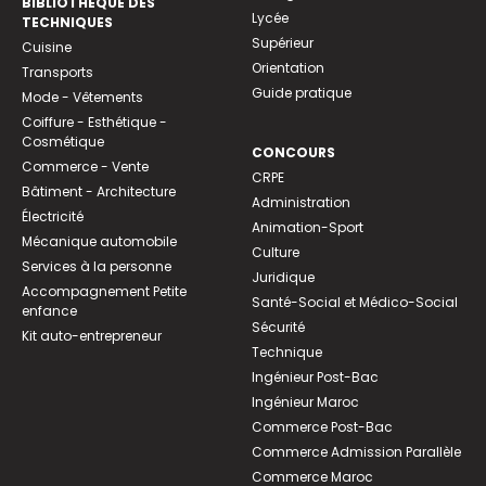
BIBLIOTHEQUE DES
Lycée
TECHNIQUES
Supérieur
Cuisine
Orientation
Transports
Guide pratique
Mode - Vêtements
Coiffure - Esthétique -
Cosmétique
CONCOURS
Commerce - Vente
CRPE
Bâtiment - Architecture
Administration
Électricité
Animation-Sport
Mécanique automobile
Culture
Services à la personne
Juridique
Accompagnement Petite
Santé-Social et Médico-Social
enfance
Sécurité
Kit auto-entrepreneur
Technique
Ingénieur Post-Bac
Ingénieur Maroc
Commerce Post-Bac
Commerce Admission Parallèle
Commerce Maroc