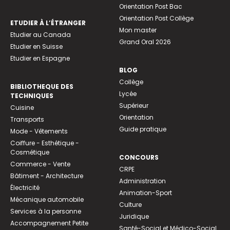
Orientation Post Bac
Orientation Post Collège
ETUDIER À L’ÉTRANGER
Mon master
Etudier au Canada
Grand Oral 2026
Etudier en Suisse
Etudier en Espagne
BLOG
Collège
BIBLIOTHEQUE DES
Lycée
TECHNIQUES
Supérieur
Cuisine
Orientation
Transports
Guide pratique
Mode - Vêtements
Coiffure - Esthétique -
Cosmétique
CONCOURS
Commerce - Vente
CRPE
Bâtiment - Architecture
Administration
Électricité
Animation-Sport
Mécanique automobile
Culture
Services à la personne
Juridique
Accompagnement Petite
Santé-Social et Médico-Social