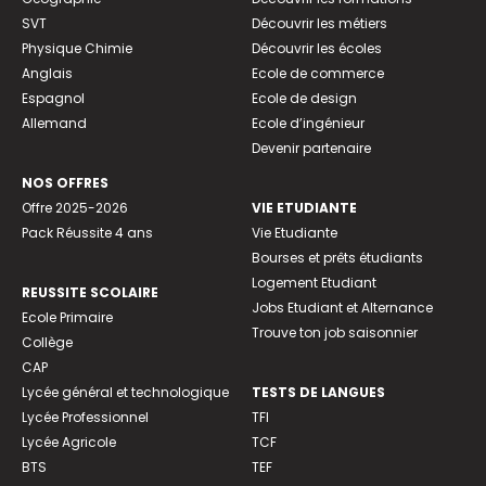
SVT
Découvrir les métiers
Physique Chimie
Découvrir les écoles
Anglais
Ecole de commerce
Espagnol
Ecole de design
Allemand
Ecole d’ingénieur
Devenir partenaire
NOS OFFRES
Offre 2025-2026
VIE ETUDIANTE
Pack Réussite 4 ans
Vie Etudiante
Bourses et prêts étudiants
Logement Etudiant
REUSSITE SCOLAIRE
Jobs Etudiant et Alternance
Ecole Primaire
Trouve ton job saisonnier
Collège
CAP
Lycée général et technologique
TESTS DE LANGUES
Lycée Professionnel
TFI
Lycée Agricole
TCF
BTS
TEF