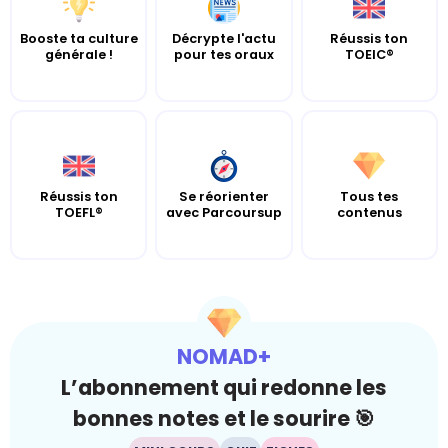
Booste ta culture
Décrypte l'actu
Réussis ton
générale !
pour tes oraux
TOEIC®
Réussis ton
Se réorienter
Tous tes
TOEFL®
avec Parcoursup
contenus
NOMAD+
L’abonnement qui redonne les
bonnes notes et le sourire 🎯