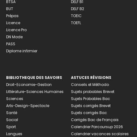
BTSA
DELF B1
BUT
DELF B2
Prépas
TOEIC
Licence
TOEFL
Licence Pro
DN Made
PASS
Diplome infirmier
BIBLIOTHEQUE DES SAVOIRS
ASTUCES RÉVISIONS
Droit-Economie-Gestion
Conseils et Méthodo
Littérature-Sciences Humaines
Sujets probables Brevet
Sciences
Sujets Probables Bac
Arts-Design-Spectacle
Sujets corrigés Brevet
Santé
Sujets corrigés Bac
Social
Corrigés Bac de Français
Sport
Calendrier Parcoursup 2026
Langues
Calendrier vacances scolaires