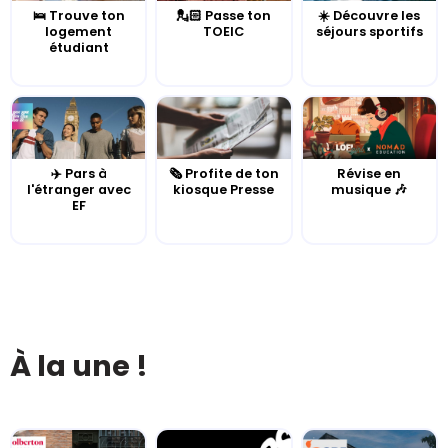
🛌 Trouve ton
💂🏻 Passe ton
☀️ Découvre les
logement
TOEIC
séjours sportifs
étudiant
✈️ Pars à
🗞️ Profite de ton
Révise en
l'étranger avec
kiosque Presse
musique 🎶
EF
À la une !