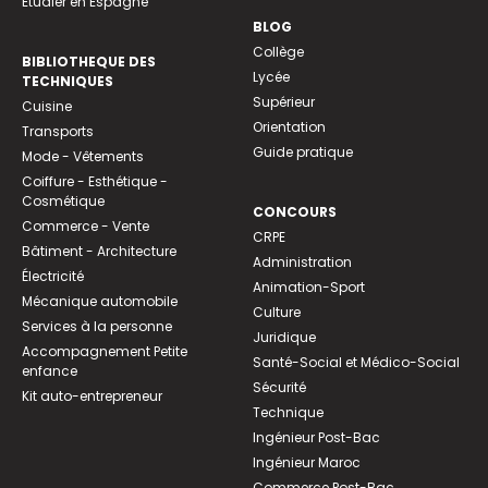
Etudier en Espagne
BLOG
Collège
BIBLIOTHEQUE DES
Lycée
TECHNIQUES
Supérieur
Cuisine
Orientation
Transports
Guide pratique
Mode - Vêtements
Coiffure - Esthétique -
Cosmétique
CONCOURS
Commerce - Vente
CRPE
Bâtiment - Architecture
Administration
Électricité
Animation-Sport
Mécanique automobile
Culture
Services à la personne
Juridique
Accompagnement Petite
Santé-Social et Médico-Social
enfance
Sécurité
Kit auto-entrepreneur
Technique
Ingénieur Post-Bac
Ingénieur Maroc
Commerce Post-Bac