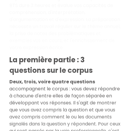
BTS dure 3 heures et évalue vos capacités de
compréhension, d'interprétation,
d'argumentation et d'expression. La préparation
nécessite un travail régulier sur le thème annuel,
la prise de notes des problématiques et
exemples vus en cours, et l'enrichissement de
votre expression écrite.
La première partie : 3
questions sur le corpus
Deux, trois, voire quatre questions
accompagnent le corpus
: vous devez répondre
à chacune d'entre elles de façon séparée en
développant vos réponses. Il s'agit de montrer
que vous avez compris la question et que vous
avez compris comment le ou les documents
signalés dans la question y répondent. Pour ceux
qui sont passés par la voie professionnelle, c'est