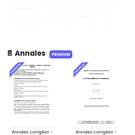
l'épreuve
: choisissez le sujet qui vous convient,
établissez un plan logique, sélectionnez des
exemples variés et précis, rédigez en
respectant la mise en page, et relisez-vous
attentivement.
📄 Annales
PREMIUM
PREMIUM
PREMIUM
Annales corrigées -
Annales corrigées -