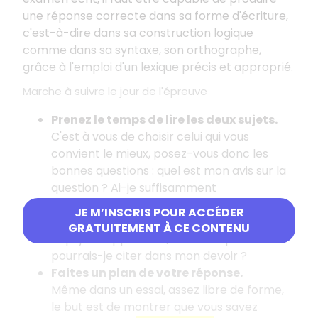
une réponse correcte dans sa forme d'écriture,
c'est-à-dire dans sa construction logique
comme dans sa syntaxe, son orthographe,
grâce à l'emploi d'un lexique précis et approprié.
Marche à suivre le jour de l'épreuve
Prenez le temps de lire les deux sujets.
C'est à vous de choisir celui qui vous
convient le mieux, posez-vous donc les
bonnes questions
: quel est mon avis sur la
question
? Ai-je suffisamment
d'arguments
? Suis-je capable de
JE M’INSCRIS POUR ACCÉDER
développer au moins un argument de ceux
GRATUITEMENT À CE CONTENU
à qui je m'oppose
? Quels exemples
pourrais-je citer dans mon devoir
?
Faites un plan de votre réponse.
Même dans un essai, assez libre de forme,
le but est de montrer que vous savez