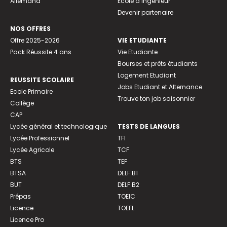
Allemand
Ecole d’ingénieur
Devenir partenaire
NOS OFFRES
Offre 2025-2026
VIE ETUDIANTE
Pack Réussite 4 ans
Vie Etudiante
Bourses et prêts étudiants
Logement Etudiant
REUSSITE SCOLAIRE
Jobs Etudiant et Alternance
Ecole Primaire
Trouve ton job saisonnier
Collège
CAP
Lycée général et technologique
TESTS DE LANGUES
Lycée Professionnel
TFI
Lycée Agricole
TCF
BTS
TEF
BTSA
DELF B1
BUT
DELF B2
Prépas
TOEIC
Licence
TOEFL
Licence Pro