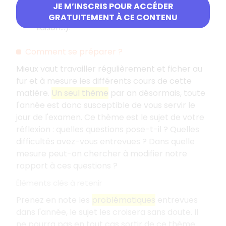
du vocabulaire, correction grammaticale
JE M’INSCRIS POUR ACCÉDER
et syntaxique, paragraphes, outils de
GRATUITEMENT À CE CONTENU
liaison...).
Comment se préparer
?
Mieux vaut travailler régulièrement et ficher au
fur et à mesure les différents cours de cette
matière.
Un seul thème
par an désormais, toute
l'année est donc susceptible de vous servir le
jour de l'examen. Ce thème est le sujet de votre
réflexion
: quelles questions pose-t-il
? Quelles
difficultés avez-vous entrevues
? Dans quelle
mesure peut-on chercher à modifier notre
rapport à ces questions
?
Éléments clés à retenir
Prenez en note les
problématiques
entrevues
dans l'année, le sujet les croisera sans doute. Il
ne pourra pas en tout cas sortir de ce thème.