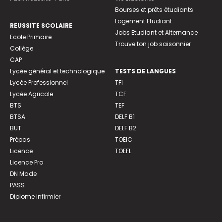
Bourses et prêts étudiants
Logement Etudiant
REUSSITE SCOLAIRE
Jobs Etudiant et Alternance
Ecole Primaire
Trouve ton job saisonnier
Collège
CAP
Lycée général et technologique
TESTS DE LANGUES
Lycée Professionnel
TFI
Lycée Agricole
TCF
BTS
TEF
BTSA
DELF B1
BUT
DELF B2
Prépas
TOEIC
Licence
TOEFL
Licence Pro
DN Made
PASS
Diplome infirmier