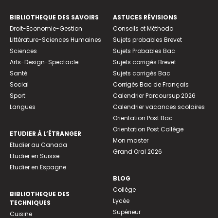
BIBLIOTHEQUE DES SAVOIRS
ASTUCES RÉVISIONS
Droit-Economie-Gestion
Conseils et Méthodo
Littérature-Sciences Humaines
Sujets probables Brevet
Sciences
Sujets Probables Bac
Arts-Design-Spectacle
Sujets corrigés Brevet
Santé
Sujets corrigés Bac
Social
Corrigés Bac de Français
Sport
Calendrier Parcoursup 2026
Langues
Calendrier vacances scolaires
Orientation Post Bac
Orientation Post Collège
ETUDIER À L’ÉTRANGER
Mon master
Etudier au Canada
Grand Oral 2026
Etudier en Suisse
Etudier en Espagne
BLOG
Collège
BIBLIOTHEQUE DES
Lycée
TECHNIQUES
Supérieur
Cuisine