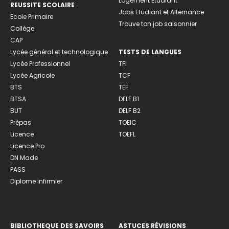
Logement Etudiant
REUSSITE SCOLAIRE
Jobs Etudiant et Alternance
Ecole Primaire
Trouve ton job saisonnier
Collège
CAP
Lycée général et technologique
TESTS DE LANGUES
Lycée Professionnel
TFI
Lycée Agricole
TCF
BTS
TEF
BTSA
DELF B1
BUT
DELF B2
Prépas
TOEIC
Licence
TOEFL
Licence Pro
DN Made
PASS
Diplome infirmier
BIBLIOTHEQUE DES SAVOIRS
ASTUCES RÉVISIONS