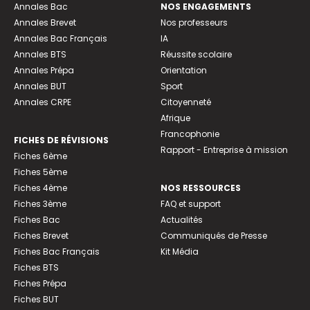
Annales Bac
NOS ENGAGEMENTS
Annales Brevet
Nos professeurs
Annales Bac Français
IA
Annales BTS
Réussite scolaire
Annales Prépa
Orientation
Annales BUT
Sport
Annales CRPE
Citoyenneté
Afrique
Francophonie
FICHES DE RÉVISIONS
Rapport - Entreprise à mission
Fiches 6ème
Fiches 5ème
Fiches 4ème
NOS RESSOURCES
Fiches 3ème
FAQ et support
Fiches Bac
Actualités
Fiches Brevet
Communiqués de Presse
Fiches Bac Français
Kit Média
Fiches BTS
Fiches Prépa
Fiches BUT