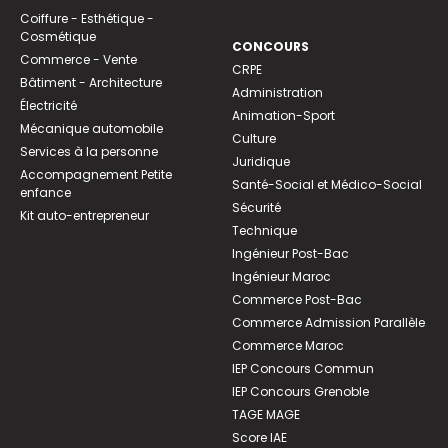
Coiffure - Esthétique -
Cosmétique
CONCOURS
Commerce - Vente
CRPE
Bâtiment - Architecture
Administration
Électricité
Animation-Sport
Mécanique automobile
Culture
Services à la personne
Juridique
Accompagnement Petite
Santé-Social et Médico-Social
enfance
Sécurité
Kit auto-entrepreneur
Technique
Ingénieur Post-Bac
Ingénieur Maroc
Commerce Post-Bac
Commerce Admission Parallèle
Commerce Maroc
IEP Concours Commun
IEP Concours Grenoble
TAGE MAGE
Score IAE