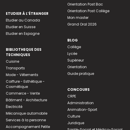
Orientation Post Bac
Orientation Post Collège
ETUDIER À L’ÉTRANGER
Mon master
Etudier au Canada
Grand Oral 2026
Etudier en Suisse
Etudier en Espagne
BLOG
Collège
BIBLIOTHEQUE DES
Lycée
TECHNIQUES
Supérieur
Cuisine
Orientation
Transports
Guide pratique
Mode - Vêtements
Coiffure - Esthétique -
Cosmétique
CONCOURS
Commerce - Vente
CRPE
Bâtiment - Architecture
Administration
Électricité
Animation-Sport
Mécanique automobile
Culture
Services à la personne
Juridique
Accompagnement Petite
Santé-Social et Médico-Social