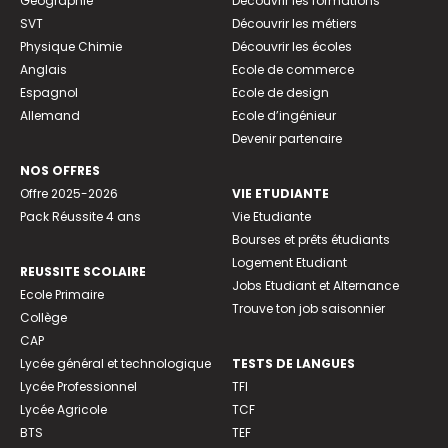
Géographie
Découvrir les formations
SVT
Découvrir les métiers
Physique Chimie
Découvrir les écoles
Anglais
Ecole de commerce
Espagnol
Ecole de design
Allemand
Ecole d’ingénieur
Devenir partenaire
NOS OFFRES
Offre 2025-2026
VIE ETUDIANTE
Pack Réussite 4 ans
Vie Etudiante
Bourses et prêts étudiants
Logement Etudiant
REUSSITE SCOLAIRE
Jobs Etudiant et Alternance
Ecole Primaire
Trouve ton job saisonnier
Collège
CAP
Lycée général et technologique
TESTS DE LANGUES
Lycée Professionnel
TFI
Lycée Agricole
TCF
BTS
TEF