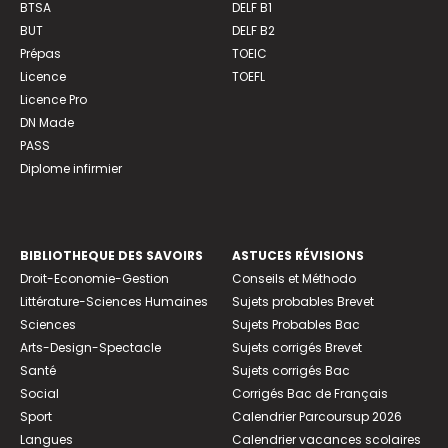
BTSA
DELF B1
BUT
DELF B2
Prépas
TOEIC
Licence
TOEFL
Licence Pro
DN Made
PASS
Diplome infirmier
BIBLIOTHEQUE DES SAVOIRS
ASTUCES RÉVISIONS
Droit-Economie-Gestion
Conseils et Méthodo
Littérature-Sciences Humaines
Sujets probables Brevet
Sciences
Sujets Probables Bac
Arts-Design-Spectacle
Sujets corrigés Brevet
Santé
Sujets corrigés Bac
Social
Corrigés Bac de Français
Sport
Calendrier Parcoursup 2026
Langues
Calendrier vacances scolaires