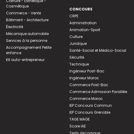
Coiffure - Esthétique -
Cosmétique
CONCOURS
Commerce - Vente
CRPE
Bâtiment - Architecture
Administration
Électricité
Animation-Sport
Mécanique automobile
Culture
Services à la personne
Juridique
Accompagnement Petite
Santé-Social et Médico-Social
enfance
Sécurité
Kit auto-entrepreneur
Technique
Ingénieur Post-Bac
Ingénieur Maroc
Commerce Post-Bac
Commerce Admission Parallèle
Commerce Maroc
IEP Concours Commun
IEP Concours Grenoble
TAGE MAGE
Score IAE
Tests de Logique