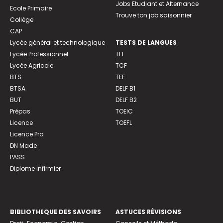
Jobs Etudiant et Alternance
Ecole Primaire
Trouve ton job saisonnier
Collège
CAP
Lycée général et technologique
TESTS DE LANGUES
Lycée Professionnel
TFI
Lycée Agricole
TCF
BTS
TEF
BTSA
DELF B1
BUT
DELF B2
Prépas
TOEIC
Licence
TOEFL
Licence Pro
DN Made
PASS
Diplome infirmier
BIBLIOTHEQUE DES SAVOIRS
ASTUCES RÉVISIONS