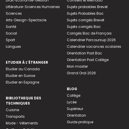
Droit-Economie-Gestion
Conseils et Méthodo
Littérature-Sciences Humaines
Sujets probables Brevet
Sciences
Sujets Probables Bac
Arts-Design-Spectacle
Sujets corrigés Brevet
Santé
Sujets corrigés Bac
Social
Corrigés Bac de Français
Sport
Calendrier Parcoursup 2026
Langues
Calendrier vacances scolaires
Orientation Post Bac
Orientation Post Collège
ETUDIER À L’ÉTRANGER
Mon master
Etudier au Canada
Grand Oral 2026
Etudier en Suisse
Etudier en Espagne
BLOG
Collège
BIBLIOTHEQUE DES
Lycée
TECHNIQUES
Supérieur
Cuisine
Orientation
Transports
Guide pratique
Mode - Vêtements